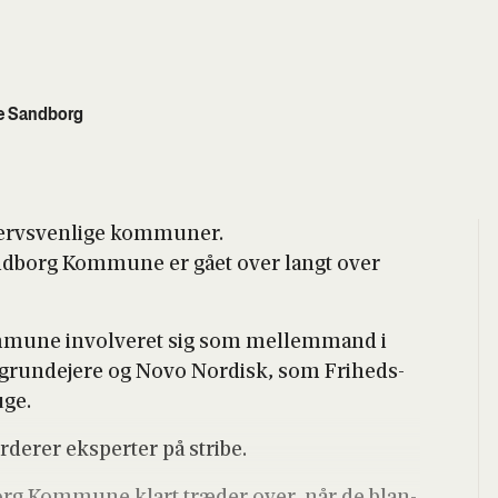
e Sandborg
ervs­ven­li­ge kom­mu­ner.
d­borg Kom­mu­ne er gået over langt over
mu­ne invol­ve­ret sig som mel­lem­mand i
 grun­de­je­re og Novo Nor­disk, som Fri­heds­
uge.
e­rer eks­per­ter på stri­be.
rg Kom­mu­ne klart træ­der over, når de blan­