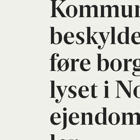
Kom­mu­
beskyl­de
føre bor­
lyset i N
ejen­dom