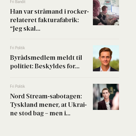
Fri Ban­dit
Han var strå­mand i rock­er­
re­la­te­ret fak­tura­fa­brik:
“Jeg skal...
Fri Poli­tik
Byrå­ds­med­lem meldt til
poli­ti­et: Beskyl­des for...
Fri Poli­tik
Nord Stream-sabo­ta­gen:
Tys­kland mener, at Ukrai­
ne stod bag – men i...