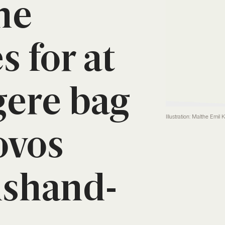
ne
s for at
ge­re bag
Illustration: Malthe Emil 
ovos
s­hand­