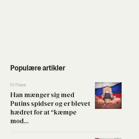
Populære artikler
Fri Finans
Han mæn­ger sig med
Putins spid­ser og er ble­vet
hædret for at “kæm­pe
mod...