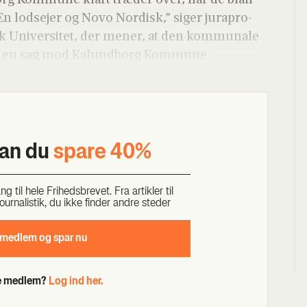
 En lod­se­jer og Novo Nor­disk,” siger jurapro­
sk Uni­ver­si­tet, der mener, at den kom­mu­na­le
ne en sag mod Kalund­borg Kom­mu­ne.
kan du
spa­re 40%
til hele Fri­heds­bre­vet. Fra artik­ler til
our­na­li­stik, du ikke fin­der andre ste­der
 med­lem og spar nu
de medlem?
Log ind her.