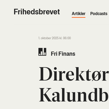
Frihedsbrevet
Artik­ler
Podcasts
1. oktober 2025 kl. 06:00
Fri Finans
Direk­tør
Kalund­