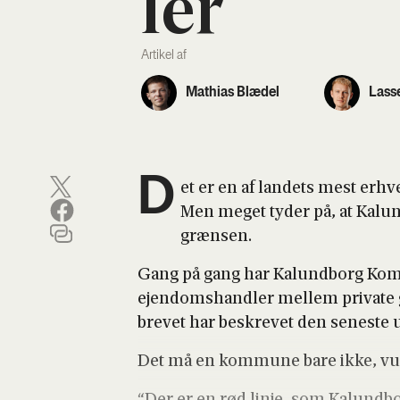
ler
Artikel af
Mathias Blædel
Lass
D
et er en af lan­dets mest erhv
Men meget tyder på, at Kalun
græn­sen.
Gang på gang har Kalund­borg Kom­
ejen­doms­hand­ler mel­lem pri­va­te
bre­vet har beskre­vet den sene­ste 
Det må en kom­mu­ne bare ikke, vur­d
“Der er en rød linje, som Kalund­bo