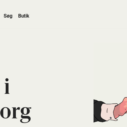
Søg
Butik
 i
borg