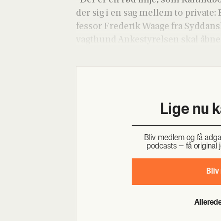
der sig i en sag mel­lem to pri­va­te:
fes­sor Fre­de­rik Waa­ge fra Syd­dan
vagt­hund Anke­sty­rel­sen skal åb
Lige nu 
Bliv med­lem og få adgang 
podcasts – få ori­gi­nal j
Bliv
Allere