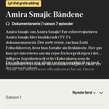
Lyt til et gratis uddrag
Amira Smajic Båndene
Dokumentarserie | 1 sæson 7 episoder
Amira Smajic om Amira Smajic! Før erhvervsjuristen
Amira Smajic blev landskendt i TV 2’s
dokumentarserie
Den sorte svane,
var hun forbi
Frihedsbrevet, hvor hun fortalte sin livshistorie. Her gav
hun syv interviews om sin rejse fra borgerkrigen i det
tidligere Jugoslavien til et liv i København som de
Der udkommer nye afsnit i serien ugentligt til og med
kriminelles foretrukne økonomiske rådgiver. Disse syv
det syvende afsnit.
“bånd” har aldrig været offentliggjort før nu. I hvert
kapitel tager chefredaktør Mads Brügger, krimireporter
Carsten Norton og Thomas Arent lytterne ved hånden
og leder dem igennem Amira Smajics univers, hvor
tiden virkelig ikke står stille.
Sæson 1