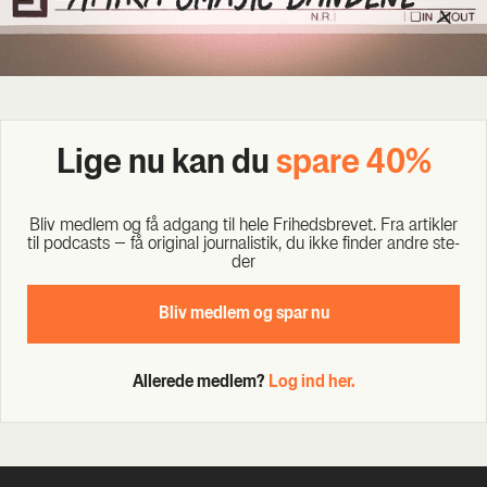
Lige nu kan du
spa­re 40%
Bliv med­lem og få adgang til hele Fri­heds­bre­vet. Fra artik­ler
til podcasts – få ori­gi­nal jour­na­li­stik, du ikke fin­der andre ste­
der
Bliv med­lem og spar nu
Allerede medlem?
Log ind her.