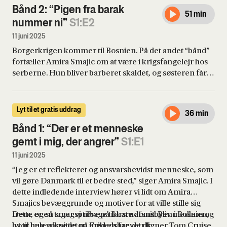
Bånd 2: “Pigen fra barak
51 min
nummer ni”
S1:E2
11 juni 2025
Borgerkrigen kommer til Bosnien. På det andet “bånd”
fortæller Amira Smajic om at være i krigsfangelejr hos
serberne. Hun bliver barberet skaldet, og søsteren får
et hagekors snittet ind i næsen. Et rent helvede, som
slutter, da en præst fra Schweiz hjælper Amira og
hendes familie i sikkerhed i Danmark. Så Amira Smajic
Lyt til et gratis uddrag
36 min
ender sin flugt i en barakby på Fyn. Hun kommer i
dansk skole, men det går snart op for hende, at hun ikke
Bånd 1: “Der er et menneske
er som de danske børn.
gemt i mig, der angrer”
S1:E1
11 juni 2025
“Jeg er et reflekteret og ansvarsbevidst menneske, som
vil gøre Danmark til et bedre sted,” siger Amira Smajic. I
dette indledende interview hører vi lidt om Amira
Smajics bevæggrunde og motiver for at ville stille sig
frem, og så tager vi tilbage til barndomsbyen i Bosnien,
Dette er en smagsprøve på første afsnit. Bliv medlem og
hvor hun voksede op med en far, der ligner Tom Cruise,
lyt til hele afsnittet på Frihedsbrevet.dk