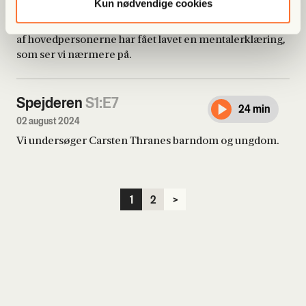
Kun nødvendige cookies
26 juli 2024
Beskyldninger om sindssyge fyger gennem luften. En
af hovedpersonerne har fået lavet en mentalerklæring,
som ser vi nærmere på.
Spejderen
S1:E7
24 min
02 august 2024
Vi undersøger Carsten Thranes barndom og ungdom.
1
2
>