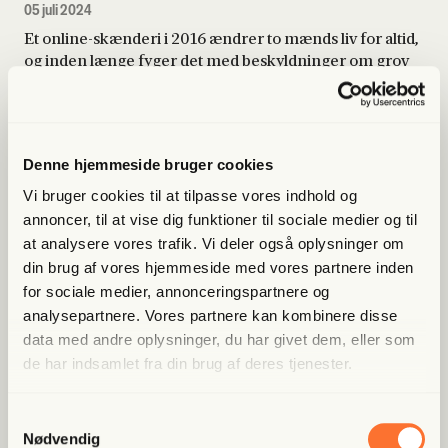
05 juli 2024
Et online-skænderi i 2016 ændrer to mænds liv for altid,
og inden længe fyger det med beskyldninger om grov
chikane og korruption…
Lyt til dette afsnit gratis
Denne hjemmeside bruger cookies
28 min
Simon Siger…
S1:E2
Vi bruger cookies til at tilpasse vores indhold og
annoncer, til at vise dig funktioner til sociale medier og til
05 juli 2024
at analysere vores trafik. Vi deler også oplysninger om
Højskoleforstander Simon Lægsgaard er involveret i en
din brug af vores hjemmeside med vores partnere inden
større straffesag, der ender i en fængselsdom for brud
på tilhold.
for sociale medier, annonceringspartnere og
analysepartnere. Vores partnere kan kombinere disse
data med andre oplysninger, du har givet dem, eller som
Selvmordsbrev fra DumBo
de har indsamlet fra din brug af deres tjenester.
15 min
S1:E3
06 juli 2024
Samtykkevalg
Nødvendig
Vi får fingre i hundredvis af mails og telefonbeskeder,