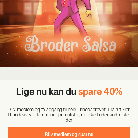
Lige nu kan du
spa­re 40%
Bliv med­lem og få adgang til hele Fri­heds­bre­vet. Fra artik­ler
til podcasts – få ori­gi­nal jour­na­li­stik, du ikke fin­der andre ste­
der
Bliv med­lem og spar nu