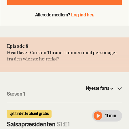
Allerede medlem?
Log ind her.
Episode 8
Hvad laver Carsten Thrane sammen med personager
fra den yderste højrefløj?
Sæson 1
Lyt til dette afsnit gratis
11 min
Salsapræsidenten
S1:E1