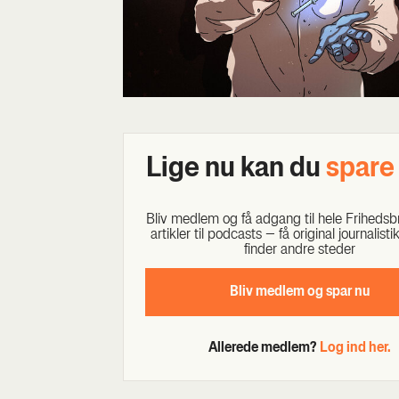
Lige nu kan du
spa­r
Bliv med­lem og få adgang til hele Fri­heds­br
artik­ler til podcasts – få ori­gi­nal jour­na­li­st
fin­der andre ste­der
Bliv med­lem og spar nu
Allerede medlem?
Log ind her.