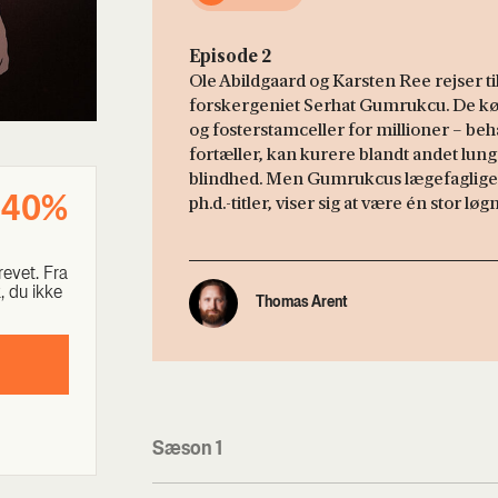
Episode 2
Ole Abildgaard og Karsten Ree rejser til
forskergeniet Serhat Gumrukcu. De køb
og fosterstamceller for millioner – b
fortæller, kan kurere blandt andet lu
blindhed. Men Gumrukcus lægefaglige 
ph.d.-titler, viser sig at være én stor løgn
e 40%
e­vet. Fra
ik, du ikke
Thomas Arent
Sæson 1