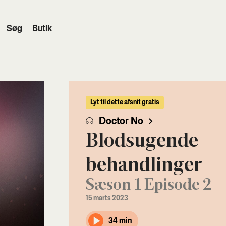
Søg
Butik
Lyt til dette afsnit gratis
Doctor No
Blodsugende
behandlinger
Sæson 1 Episode 2
15 marts 2023
34 min