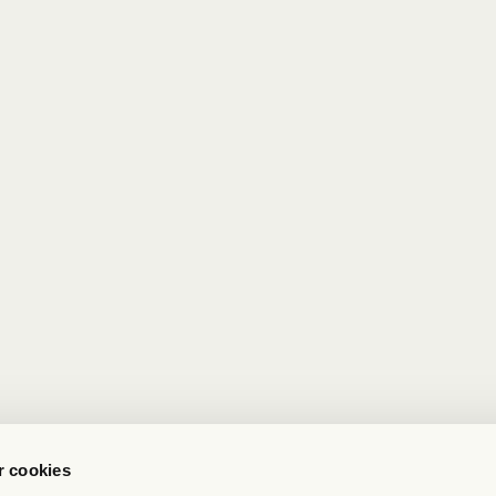
være et geni, som står bag for
professorer til at måbe? I den
forskning fra Enochian BioSc
investor Ole Abildgaard lavet
Gumrukcu.
 cookies