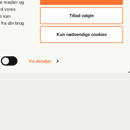
ale medier og
ed vores
Tillad valgte
re kan
fra din brug
Kun nødvendige cookies
Vis detaljer
Følg os