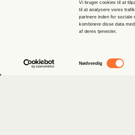
Vi bruger cookies til at til
til at analysere vores tra
partnere inden for sociale
kombinere disse data med a
Tilmeld dig nyhedsbrev
af deres tjenester.
Samtykkevalg
Nødvendig
Kun i lommen på dig
© Copyright
Mediehuset Friheden, 2026
Om Fri­heds­bre­vet
Med­lem­sk