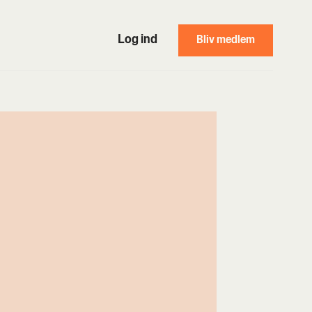
Log ind
Bliv medlem