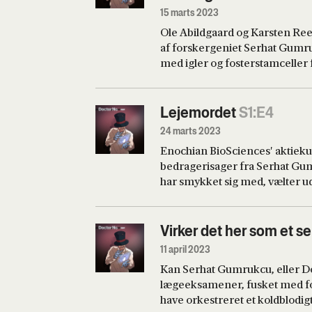
evner.
15 marts 2023
Ole Abildgaard og Karsten Ree r
af forskergeniet Serhat Gumru
med igler og fosterstamceller 
Gumrukcu fortæller, kan kure
åreforkalkning og blindhed. 
tæller både læge og ph.d.-titler,
Lejemordet
S1:E4
24 marts 2023
Enochian BioSciences' aktiekurs
bedragerisager fra Serhat Gumr
har smykket sig med, vælter 
investorer Karsten Ree, Ole A
René Sindlev tror stadig på bio
Serhat Gumrukcu, geniet bag de
Virker det her som et s
og mistænkt for at have orkestr
11 april 2023
der ville afsløre ham som den b
Kan Serhat Gumrukcu, eller D
lægeeksamener, fusket med for
have orkestreret et koldblodig