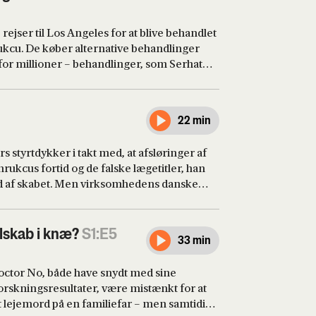
ejser til Los Angeles for at blive behandlet
kcu. De køber alternative behandlinger
for millioner – behandlinger, som Serhat
re blandt andet lungesygdomme,
Men Gumrukcus lægefaglige baggrund, der
 viser sig at være én stor løgn.
22 min
 styrtdykker i takt med, at afsløringer af
ukcus fortid og de falske lægetitler, han
ud af skabet. Men virksomhedens danske
bildgaard og Enochians bestyrelsesformand
tekvirksomheden. Og det er på trods af, at
t hele, i maj 2022 bliver anholdt, fængslet
elskab i knæ?
S1:E5
33 min
eret et veltilrettelagt lejemord på en mand,
edrager, han i virkeligheden er.
octor No, både have snydt med sine
skningsresultater, være mistænkt for at
t lejemord på en familiefar – men samtidig