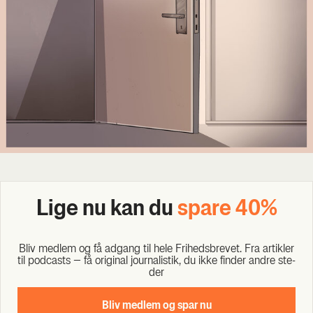
Lige nu kan du
spa­re 40%
Bliv med­lem og få adgang til hele Fri­heds­bre­vet. Fra artik­ler
til podcasts – få ori­gi­nal jour­na­li­stik, du ikke fin­der andre ste­
der
Bliv med­lem og spar nu