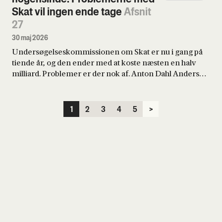
Skat vil ingen ende tage
Afsnit
27
30 maj 2026
Undersøgelseskommissionen om Skat er nu i gang på
tiende år, og den ender med at koste næsten en halv
milliard. Problemer er der nok af. Anton Dahl Andersen
har gravet sig ned i sagen.
1
2
3
4
5
>