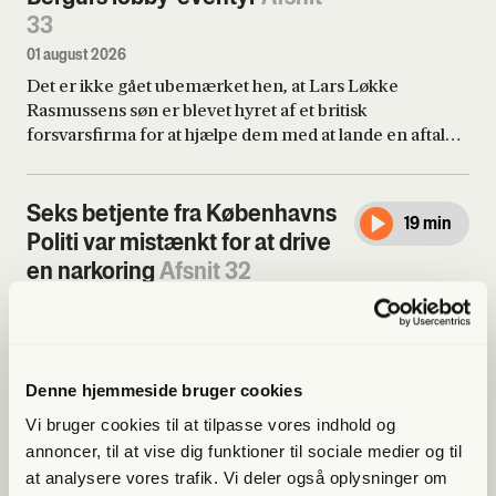
33
01 august 2026
Det er ikke gået ubemærket hen, at Lars Løkke
Rasmussens søn er blevet hyret af et britisk
forsvarsfirma for at hjælpe dem med at lande en aftale
med den danske stat til en værdi af et tocifret antal
milliarder. Ansættelsen af Bergur Løkke er et stort
problem, mener flere. Anton Dahl Andersen har talt
Seks betjente fra Københavns
19 min
med en række britiske eksperter om den konkrete sag,
Politi var mistænkt for at drive
og derudover har han fulgt Bergur Løkkes gøren og
en narkoring
Afsnit 32
laden i flere år.
17 juli 2026
Anna Bjørg fortæller om arbejdet bag vores nye
podcastserie 'Vi Ejer Byen' om en mulig
korruptionsskandale hos politiet. Sigtelserne var grove,
Denne hjemmeside bruger cookies
men pludselig frafaldt de. Hvem taler sandt, og hvordan
Vi bruger cookies til at tilpasse vores indhold og
arbejder Den Uafhængige Politiklagemyndighed i
annoncer, til at vise dig funktioner til sociale medier og til
virkeligheden?
Den kendte skatteadvokats
14 min
at analysere vores trafik. Vi deler også oplysninger om
fald fra tinderne
Afsnit 31