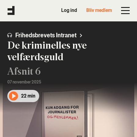
Log ind
Bliv medlem
Frihedsbrevets Intranet
De kriminelles nye
velfærdsguld
Afsnit 6
07 november 2025
22 min