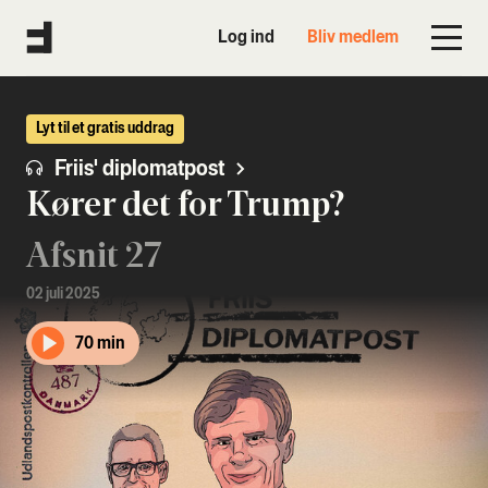
Log ind
Bliv medlem
Lyt til et gratis uddrag
Friis' diplomatpost
Kører det for Trump?
Afsnit 27
02 juli 2025
70 min