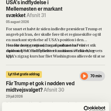
USA’s indflydelse i
Mellemøsten er markant
svækket
Afsnit 31
05 august 2026
For snart et halvt år siden indledte præsident Trump et
angreb på Iran, der skulle føre til et regimeskifte og til
en markant styrkelse af USA’s position i den
ressourcerige region, men resultatet har været stik
Her får du et gratis uddrag af podcasten Friis'
modsat: USA’s indflydelse er markant svækket, og
diplomatpost. Hele afsnittet kan høres i Frihedsbrevets
USA’s zigzag-kurs har fået Washingtons allierede til at se
app.
i nye retninger, når det gælder sikkerhed. Samtidig står
USA’s nærmeste allierede i regionen, Israel, også
væsentligt svagere, efter at det for et par år siden så ud,
Lyt til et gratis uddrag
70 min
som om Israel havde haft held til at neutralisere sine
fjender.
Får Trump et gok i nødden ved
midtvejsvalget?
Afsnit 30
29 juli 2026
Selvom præsident Trump har en rekordstor pengetank
og hans demokratiske modstandere har lavvande i