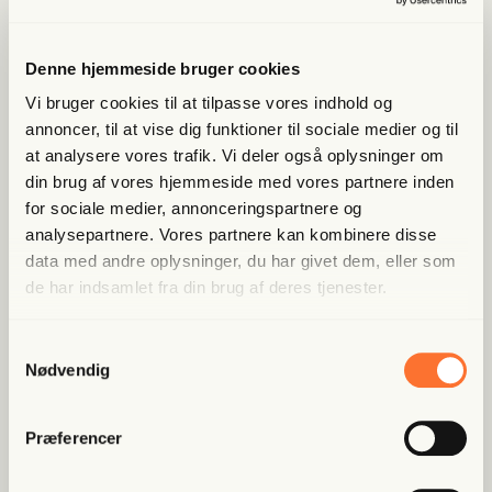
kassen, tyder meget på, at han vil blive svækket ved
midtvejsvalget til november. Desuden har
Her får du et gratis uddrag af podcasten Friis'
amerikanerne aldrig haft så lav tillid til deres eget
diplomatpost. Hele afsnittet kan høres i Frihedsbrevets
Denne hjemmeside bruger cookies
valgsystem som nu. Vil Trump acceptere valgresultatet,
app.
Vi bruger cookies til at tilpasse vores indhold og
og hvordan kommer det til at påvirke hans sidste to år
annoncer, til at vise dig funktioner til sociale medier og til
ved magten?
at analysere vores trafik. Vi deler også oplysninger om
Lyt til et gratis uddrag
62 min
din brug af vores hjemmeside med vores partnere inden
Storbritannien har fået ny
for sociale medier, annonceringspartnere og
analysepartnere. Vores partnere kan kombinere disse
regering, men gør det nogen
data med andre oplysninger, du har givet dem, eller som
forskel?
Afsnit 29
de har indsamlet fra din brug af deres tjenester.
22 juli 2026
Så fik Storbritannien en ny regering – den syvende på ti
Samtykkevalg
år – men gør det nogen forskel, hvis landet er
Nødvendig
uregerligt?
Storbritanniens nye premierminister Andy Burnham vil
Præferencer
gøre op med sin konservative forgænger Margaret
Den største udfordring for
89 min
Thatchers politisk arv. Det betyder renationalisering og
NATO er ikke Rusland
Afsnit 28