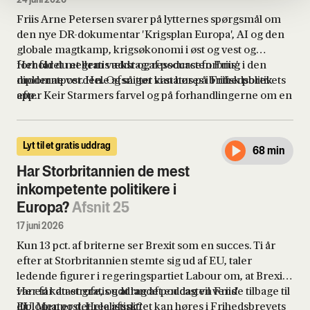
24 juni 2026
Friis Arne Petersen svarer på lytternes spørgsmål om
den nye DR-dokumentar 'Krigsplan Europa', AI og den
globale magtkamp, krigsøkonomi i øst og vest og
forholdet mellem vækst og ressourceforbrug i den
Her får du et gratis uddrag af podcasten Friis'
moderne verden. Og så gør vi status på britisk politik
diplomatpost. Hele afsnittet kan høres i Frihedsbrevets
efter Keir Starmers farvel og på forhandlingerne om en
app.
fredsaftale mellem USA og Iran, hvor Trump lige nu
står til at få en aftale, der er betydeligt dårligere end
den, Barack Obama sammen med en række lande
Lyt til et gratis uddrag
68 min
indgik i 2015, og som Trump har kritiseret i skarpe
vendinger.
Har Storbritannien de mest
inkompetente politikere i
Europa?
Afsnit 25
17 juni 2026
Kun 13 pct. af briterne ser Brexit som en succes. Ti år
efter at Storbritannien stemte sig ud af EU, taler
ledende figurer i regeringspartiet Labour om, at Brexit
var en katastrofe, og at landet en dag vil vende tilbage til
Her får du et gratis uddrag af podcasten Friis'
EU. Men er det realistisk?
diplomatpost. Hele afsnittet kan høres i Frihedsbrevets