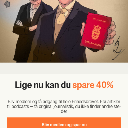
Lige nu kan du
spa­re 40%
Bliv med­lem og få adgang til hele Fri­heds­bre­vet. Fra artik­ler
til podcasts – få ori­gi­nal jour­na­li­stik, du ikke fin­der andre ste­
der
Bliv med­lem og spar nu