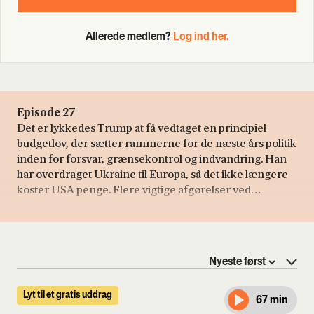
Allerede medlem?
Log ind her.
Episode 27
Det er lykkedes Trump at få vedtaget en principiel
budgetlov, der sætter rammerne for de næste års politik
inden for forsvar, grænsekontrol og indvandring. Han
har overdraget Ukraine til Europa, så det ikke længere
koster USA penge. Flere vigtige afgørelser ved
højesteret er gået Trumps vej, og præsidentens angreb
på Iran har til forskel fra mange prognoser ikke splittet
hans politiske base. Det ser ud, som om det kører for
Trump, men Friis Arne Petersen udfordrer denne
analyse. Han mener, at billedet er mere komplekst.
Lyt til et gratis uddrag
67 min