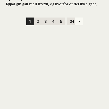
Hvad gik galt med Brexit, og hvorfor er det ikke gået,
app.
som tilhængerne af Brexit håbede på?
...
1
2
3
4
5
34
>