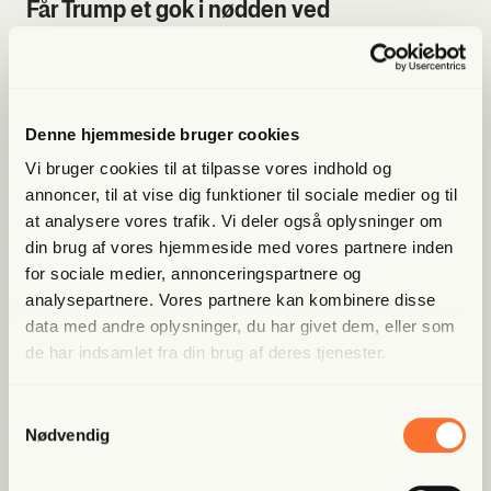
fjender.
Får Trump et gok i nødden ved
midtvejsvalget?
Afsnit 30
29 juli 2026
Selvom præsident Trump har en rekordstor pengetank
og hans demokratiske modstandere har lavvande i
Denne hjemmeside bruger cookies
kassen, tyder meget på, at han vil blive svækket ved
Vi bruger cookies til at tilpasse vores indhold og
midtvejsvalget til november. Desuden har
Her får du et gratis uddrag af podcasten Friis'
amerikanerne aldrig haft så lav tillid til deres eget
diplomatpost. Hele afsnittet kan høres i Frihedsbrevets
annoncer, til at vise dig funktioner til sociale medier og til
valgsystem som nu. Vil Trump acceptere valgresultatet,
app.
at analysere vores trafik. Vi deler også oplysninger om
og hvordan kommer det til at påvirke hans sidste to år
din brug af vores hjemmeside med vores partnere inden
ved magten?
for sociale medier, annonceringspartnere og
analysepartnere. Vores partnere kan kombinere disse
Lyt til et gratis uddrag
62 min
data med andre oplysninger, du har givet dem, eller som
Storbritannien har fået ny
de har indsamlet fra din brug af deres tjenester.
regering, men gør det nogen
forskel?
Afsnit 29
Samtykkevalg
22 juli 2026
Nødvendig
Så fik Storbritannien en ny regering – den syvende på ti
år – men gør det nogen forskel, hvis landet er