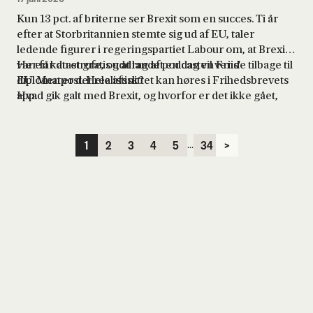
Kun 13 pct. af briterne ser Brexit som en succes. Ti år
efter at Storbritannien stemte sig ud af EU, taler
ledende figurer i regeringspartiet Labour om, at Brexit
var en katastrofe, og at landet en dag vil vende tilbage til
Her får du et gratis uddrag af podcasten Friis'
EU. Men er det realistisk?
diplomatpost. Hele afsnittet kan høres i Frihedsbrevets
Hvad gik galt med Brexit, og hvorfor er det ikke gået,
app.
som tilhængerne af Brexit håbede på?
...
1
2
3
4
5
34
>