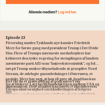
Allerede medlem?
Log ind her.
Episode 23
På torsdag mødes Tysklands nye kansler Friedrich
Merz for første gang med præsident Trump i Det Hvide
Hus. Flere af Trumps nærmeste medarbejdere har
kritiseret den tyske regering for stemplingen af landets
næststørste parti AfD som “højreekstremistisk”, og folk
tæt på Trump ønsker tilsyneladende at genoplive Nord
Stream, de ødelagte gasrørledninger i Østersøen, et
projekt, Merz har sagt, at han vil gøre alt, hvad han kan
Her får du et gratis uddrag af podcasten Friis'
for at blokere. Læg hertil handelskrigen mellem USA og
diplomatpost. Hele afsnittet kan høres i Frihedsbrevets
Europa samt uenighed om håndteringen af krigen i
app.
Ukraine, og der tegner sig et billede af et konfliktfyldt
forhold mellem Danmarks to vigtigste allierede.