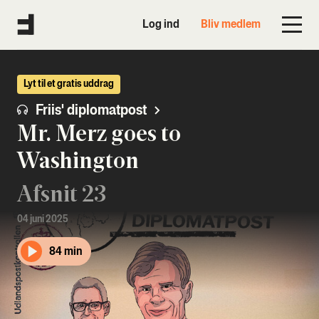
Log ind
Bliv medlem
Lyt til et gratis uddrag
Friis' diplomatpost
Mr. Merz goes to
Washington
Afsnit 23
04 juni 2025
84 min