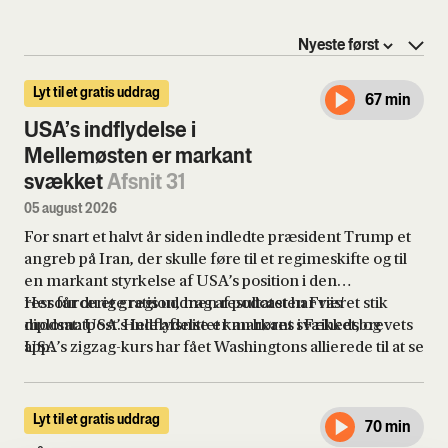
Lyt til et gratis uddrag
67 min
USA’s indflydelse i
Mellemøsten er markant
svækket
Afsnit 31
05 august 2026
For snart et halvt år siden indledte præsident Trump et
angreb på Iran, der skulle føre til et regimeskifte og til
en markant styrkelse af USA’s position i den
ressourcerige region, men resultatet har været stik
Her får du et gratis uddrag af podcasten Friis'
modsat: USA’s indflydelse er markant svækket, og
diplomatpost. Hele afsnittet kan høres i Frihedsbrevets
USA’s zigzag-kurs har fået Washingtons allierede til at se
app.
i nye retninger, når det gælder sikkerhed. Samtidig står
USA’s nærmeste allierede i regionen, Israel, også
væsentligt svagere, efter at det for et par år siden så ud,
Lyt til et gratis uddrag
70 min
som om Israel havde haft held til at neutralisere sine