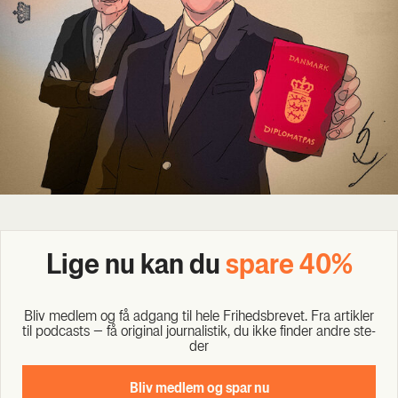
Lige nu kan du
spa­re 40%
Bliv med­lem og få adgang til hele Fri­heds­bre­vet. Fra artik­ler
til podcasts – få ori­gi­nal jour­na­li­stik, du ikke fin­der andre ste­
der
Bliv med­lem og spar nu