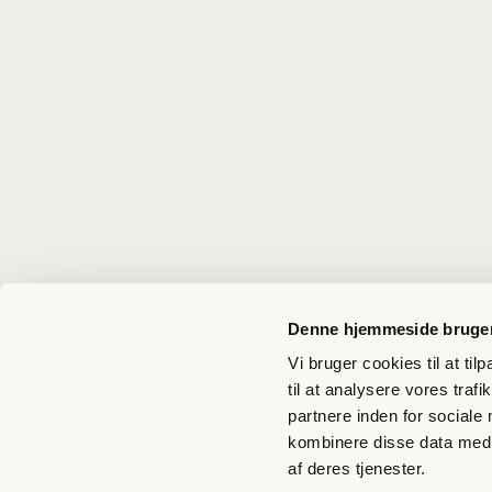
Denne hjemmeside bruger
Vi bruger cookies til at til
til at analysere vores tra
partnere inden for sociale
kombinere disse data med a
Tilmeld dig nyhedsbrev
af deres tjenester.