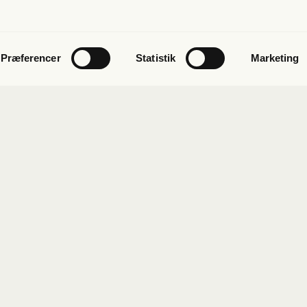
Præferencer
Statistik
Marketing
ab
Kon­takt
 få fri jour­na­li­stik
Pres­se
s­bre­vet
Send et tip
mand
Kon­takt os
eds­bre­ve