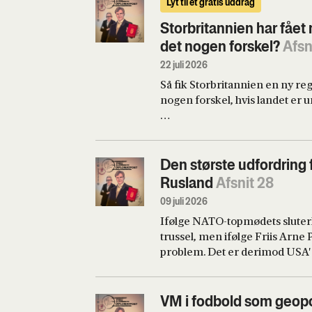
Lyt til et gratis uddrag
Storbritannien har fået
det nogen forskel?
Afsn
22 juli 2026
Så fik Storbritannien en ny re
nogen forskel, hvis landet er u
Storbritanniens nye premierm
konservative forgænger Margar
renationalisering og flere peng
Den største udfordring 
det hele finansieres, og hvor 
Rusland
Afsnit 28
Labour-regering og de central
09 juli 2026
Ifølge NATO-topmødets sluterk
trussel, men ifølge Friis Arne 
problem. Det er derimod USA'
VM i fodbold som geopo