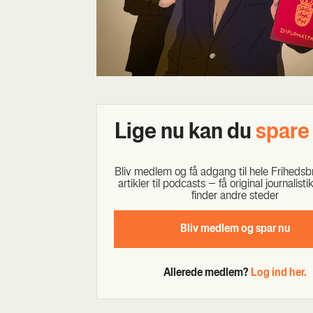
Lige nu kan du
spa­r
Bliv med­lem og få adgang til hele Fri­heds­br
artik­ler til podcasts – få ori­gi­nal jour­na­li­st
fin­der andre ste­der
Bliv med­lem og spar nu
Allerede medlem?
Log ind her.