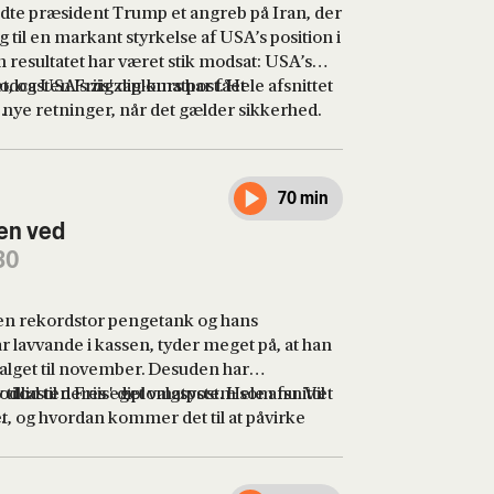
ledte præsident Trump et angreb på Iran, der
og til en markant styrkelse af USA’s position i
resultatet har været stik modsat: USA’s
, og USA’s zigzag-kurs har fået
podcasten Friis' diplomatpost. Hele afsnittet
 i nye retninger, når det gælder sikkerhed.
.
llierede i regionen, Israel, også væsentligt
 år siden så ud, som om Israel havde haft
nder.
70 min
den ved
30
n rekordstor pengetank og hans
lavvande i kassen, tyder meget på, at han
valget til november. Desuden har
tillid til deres eget valgsystem som nu. Vil
podcasten Friis' diplomatpost. Hele afsnittet
, og hvordan kommer det til at påvirke
.