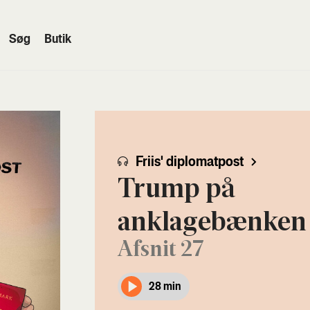
Søg
Butik
Friis' diplomatpost
Trump på
anklagebænken
Afsnit 27
28 min