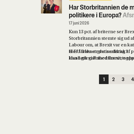
Har Storbritannien de 
politikere i Europa?
Afsn
17 juni 2026
Kun 13 pct. af briterne ser Brex
Storbritannien stemte sig ud af
Labour om, at Brexit var en kat
til EU. Men er det realistisk?
Her får du et gratis uddrag af 
Hvad gik galt med Brexit, og h
kan høres i Frihedsbrevets app
Brexit håbede på?
1
2
3
4