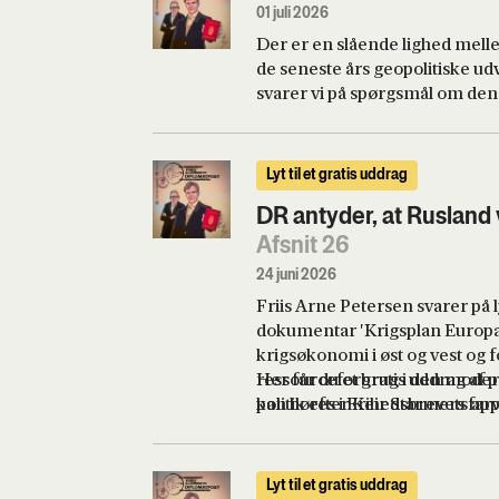
01 juli 2026
Der er en slående lighed mel
de seneste års geopolitiske ud
svarer vi på spørgsmål om den 
Ukraine, en ny verdensorden
stormagtsrivalisering om kont
europæiske civilisation rent fa
Lyt til et gratis uddrag
DR antyder, at Rusland 
Afsnit 26
24 juni 2026
Friis Arne Petersen svarer på
dokumentar 'Krigsplan Europa
krigsøkonomi i øst og vest og
ressourceforbrug i den moderne
Her får du et gratis uddrag af 
politik efter Keir Starmers fa
kan høres i Frihedsbrevets app
mellem USA og Iran, hvor Trump 
betydeligt dårligere end de
lande indgik i 2015, og som Tr
Lyt til et gratis uddrag