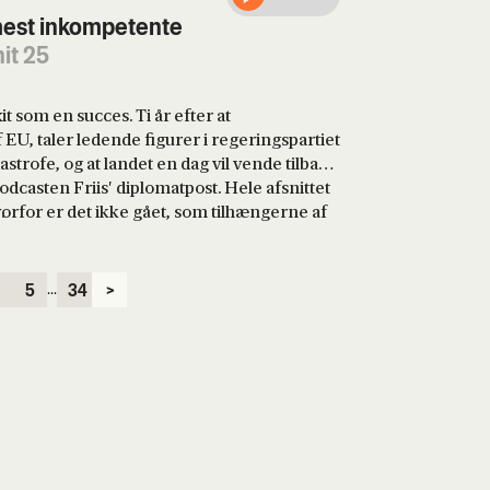
mest inkompetente
it 25
it som en succes. Ti år efter at
 EU, taler ledende figurer i regeringspartiet
astrofe, og at landet en dag vil vende tilbage
podcasten Friis' diplomatpost. Hele afsnittet
vorfor er det ikke gået, som tilhængerne af
.
...
5
34
>