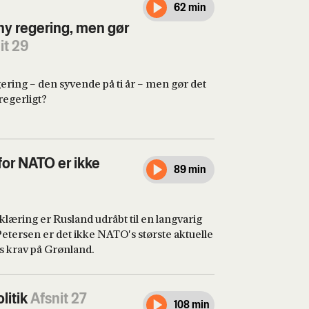
62 min
 ny regering, men gør
it 29
gering – den syvende på ti år – men gør det
regerligt?
inister Andy Burnham vil gøre op med sin
et Thatchers politisk arv. Det betyder
e til offentlige boliger, men hvordan skal
for NATO er ikke
89 min
skal pengene komme fra? Vi ser på den nye
e ministre.
læring er Rusland udråbt til en langvarig
Petersen er det ikke NATO's største aktuelle
s krav på Grønland.
litik
Afsnit 27
108 min