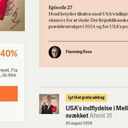
Episode 27
Hvad betyder tiltalen mod USA’s tidli
chancer for at vinde Det Republikanske 
præsidentvalget i 2024 og for USA’s pos
e 40%
Flemming Rose
e­vet. Fra
ik, du ikke
Lyt til et gratis uddrag
USA’s indflydelse i Me
svækket
Afsnit 31
05 august 2026