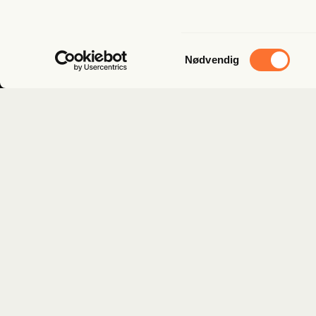
Samtykkevalg
Nødvendig
Kun i lommen på dig
© Copyright
Mediehuset Friheden, 2026
Om Fri­heds­bre­vet
Med­lem­sk
Om Fri­heds­bre­vet
Bliv med­lem –
Udgi­ve­rer­klæ­ring
Butik Fri­hed
Bliv Lyg­te­
Til­meld nyh