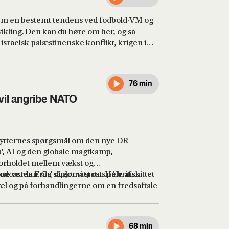
lem en bestemt tendens ved fodbold-VM og
vikling. Den kan du høre om her, og så
israelsk-palæstinenske konflikt, krigen i
 drevet af geoøkonomisk
rol med strategiske flaskehalse, og om den
ktisk er andre civilisationer overlegen.
76 min
vil angribe NATO
 lytternes spørgsmål om den nye DR-
', AI og den globale magtkamp,
 forholdet mellem vækst og
 verden. Og så gør vi status på britisk
podcasten Friis' diplomatpost. Hele afsnittet
rvel og på forhandlingerne om en fredsaftale
.
lige nu står til at få en aftale, der er
n, Barack Obama sammen med en række
ump har kritiseret i skarpe vendinger.
68 min