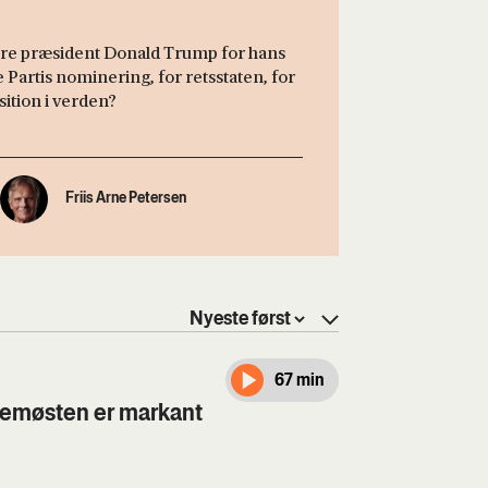
gere præsident Donald Trump for hans
Partis nominering, for retsstaten, for
ition i verden?
Friis Arne Petersen
67 min
llemøsten er markant