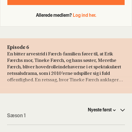
Allerede medlem?
Log ind her.
Episode 6
En bitter arvestrid i Færch-familien fører til, at Erik
Færchs mor, Tineke Færch, og hans søster, Merethe
Færch, bliver hovedrolleindehaverne i et spektakulært
retssalsdrama, som i 2010’erne udspiller sig i fuld
offentlighed. En retssag, hvor Tineke Færch anklager
sin datter for at have berøvet hende for et trecifret
millionbeløb og for at have begået insiderhandel.
Sæson 1