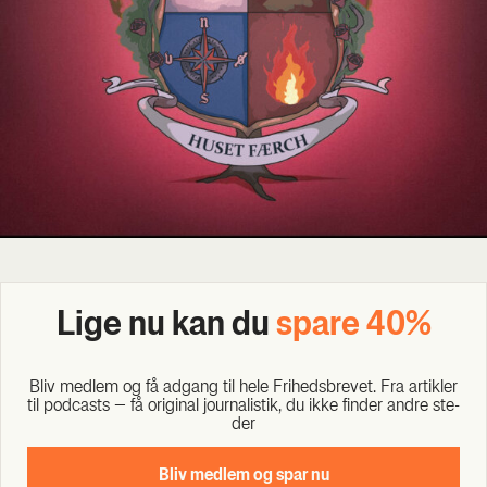
Lige nu kan du
spa­re 40%
Bliv med­lem og få adgang til hele Fri­heds­bre­vet. Fra artik­ler
til podcasts – få ori­gi­nal jour­na­li­stik, du ikke fin­der andre ste­
der
Bliv med­lem og spar nu