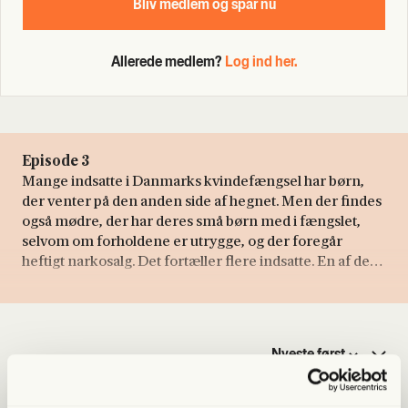
Bliv med­lem og spar nu
Allerede medlem?
Log ind her.
Episode 3
Mange indsatte i Danmarks kvindefængsel har børn,
der venter på den anden side af hegnet. Men der findes
også mødre, der har deres små børn med i fængslet,
selvom om forholdene er utrygge, og der foregår
heftigt narkosalg. Det fortæller flere indsatte. En af dem
er Rikke, som selv har en spektakulær børnesag i
bagagen. Sagen har været omtalt i flere medier, men nu
vil Rikke for første gang fortælle sin egen side af
historien.
Sæson 1