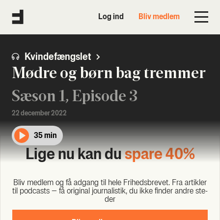
Log ind
Bliv medlem
Kvindefængslet
Mødre og børn bag tremmer
Sæson 1, Episode 3
22 december 2022
35 min
Lige nu kan du
spa­re 40%
Bliv med­lem og få adgang til hele Fri­heds­bre­vet. Fra artik­ler
til podcasts – få ori­gi­nal jour­na­li­stik, du ikke fin­der andre ste­
der