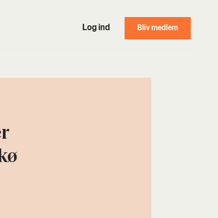
Log ind
Bliv medlem
r
kø