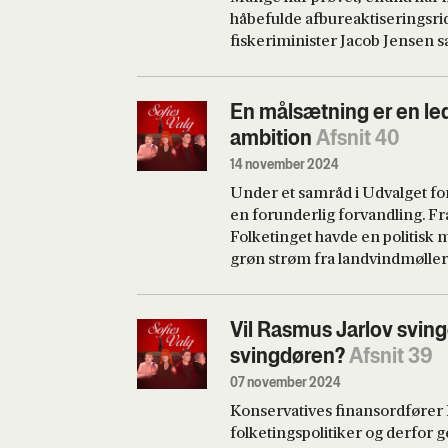
håbefulde afbureaktiseringsri
retsordfører og formand for R
fiskeriminister Jacob Jensen sat
det?
undersøger, hvor mange regler
fjernet. Og så er der kommet e
omstilling, som endnu engang f
En målsætning er en led
EU’s vandrammedirektiv. Vi sp
ambition
Afsnit 40
Bruus, hvorfor danskerne denne 
14 november 2024
overholde den nye deadline, når
Under et samråd i Udvalget fo
er også politisk kommentator 
en forunderlig forvandling. F
dissekerer spillet om “kvælst
Folketinget havde en politisk 
Frederik Tarp Østensgaard.
grøn strøm fra landvindmøller 
“en ledestjerne”. Sådan lyder 
men hvad betyder det? I ugens e
regeringens store grønne ener
Vil Rasmus Jarlov svin
Danmarksdemokraternes gemak
svingdøren?
Afsnit 39
pressetjeneste og Henrik Fran
07 november 2024
en ledestjerne bliver en ambit
Konservatives finansordfører R
Østensgaard.
folketingspolitiker og derfor 