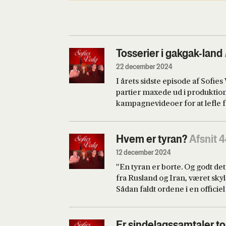
Tosserier i gakgak-land
22 december 2024
I årets sidste episode af Sofies 
partier maxede ud i produktio
kampagnevideoer for at lefle f
Cannabis”? Vi spørger ekspert
kommunikation Bjørn Stene, hv
det billige grin og hvorfor det
Hvem er tyran?
Afsnit 
det, altså sjove. Værter: Frede
12 december 2024
"En tyran er borte. Og godt det
fra Rusland og Iran, været skyl
Sådan faldt ordene i en officiel
Frederiksen om Assad-regimet
forinden mødtes Mette Freder
Abdel Fattah al-Sisi, der får hå
Er sindelagssamtaler to