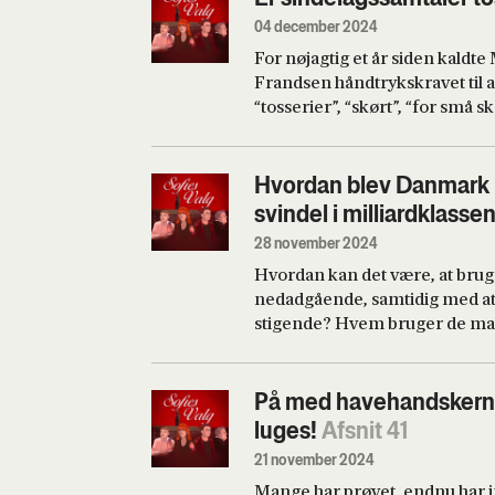
menneskerettighederne. Vi spø
04 december 2024
anser Abdel Fattah al-Sisi for 
For nøjagtig et år siden kal
udenrigsordfører Michael Aast
Frandsen håndtrykskravet til 
brug for en ny dansk ukrainepo
“tosserier”, “skørt”, “for små sko
Tarp Østensgaard.
overordentligt svært at få Mod
som Folketingets Indfødsretsud
ærligt forsøg. Vi spørger også 
Hvordan blev Danmark h
Stinus Lindgreen, om han er ut
svindel i milliardklasse
regeringens nye strategi for k
28 november 2024
sur over ikke at være blevet sp
Hvordan kan det være, at bruge
ordføreren. Værter: Sofie Frø
nedadgående, samtidig med a
stigende? Hvem bruger de man
i dette kontantmyserium, at jo
indleder bogen “Rede Penge”, 
kriminelle Danmark de senest
På med havehandskerne 
forfatterne momskarrusellern
luges!
Afsnit 41
tandhjul, stråmændsdirektøre
21 november 2024
for at straffe de ansvarlige b
Mange har prøvet, endnu har 
Elkjær om Danmarks sorte økon