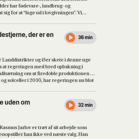
dder har fødevare-, landbrug- og
etsudvalget Steffen Larsen, kan vi leve med
 sig for at “luge ud i lovgivningen". Vi
 Venstre-ministeren har forenklet eller
n politisk aftale for landbrugets grønne
remrykker tidsfristen for indfrielsen af
estjerne, der er en
36 min
ørger den grønne trepartsminister, Jeppe
gang skal stole på, at politikerne vil
 den gamle så let lod sig skrotte. I studiet
r Landdistrikter og Øer skete i denne uge
og radiovært Lars Trier Mogensen, der
ra at regeringen med bred opbakning i
of-hammeren”. Værter: Sofie Frøkjær og
målsætning om at firedoble produktionen af
og solceller i 2030, har regeringen nu blot
meldingen fra klimaminister Lars Aagaard,
pisode af Sofies Valg graver vi os ned i
giplan, som bringer os forbi
ge uden om
32 min
ker i Provianthuset, Klimaministeriets
dsens frokost, hvor en målsætning bliver
ion. Værter: Sofie Frøkjær og Frederik Tarp
asmus Jarlov er træt af sit arbejde som
genopstiller han ikke ved næste valg. Han