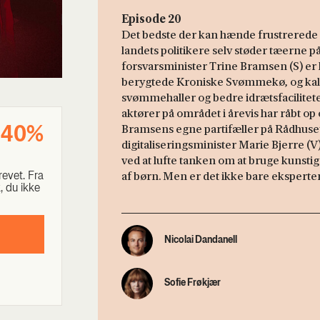
Episode 20
Det bedste der kan hænde frustrerede
landets politikere selv støder tæerne 
forsvarsminister Trine Bramsen (S) e
berygtede Kroniske Svømmekø, og kalder
svømmehaller og bedre idrætsfacilitete
aktører på området i årevis har råbt op
Bramsens egne partifæller på Rådhuset,
e 40%
digitaliseringsminister Marie Bjerre (V
ved at lufte tanken om at bruge kunstig
af børn. Men er det ikke bare eksperte
e­vet. Fra
ik, du ikke
Nicolai Dandanell
Sofie Frøkjær