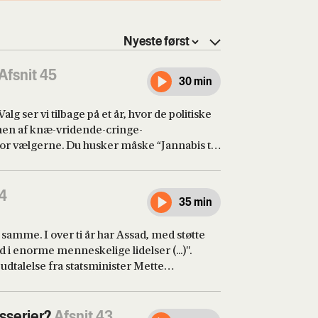
Afsnit 45
30 min
Valg ser vi tilbage på et år, hvor de politiske
nen af knæ-vridende-cringe-
or vælgerne. Du husker måske “Jannabis til
 i branding, markedsføring og
orfor så mange af landets politikere jagter
 så sjældent lykkedes dem at være lige netop
44
35 min
rik Tarp Østensgaard og Sofie Frøkjær.
 samme. I over ti år har Assad, med støtte
d i enorme menneskelige lidelser (...)".
 udtalelse fra statsminister Mette
s fald i Syrien mandag formiddag. To døgn
iksen med Egyptens præsident og diktator,
rd kritik for en række brud på
sserier?
Afsnit 43