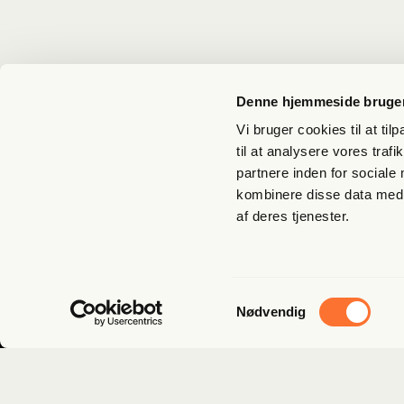
Denne hjemmeside bruger
Vi bruger cookies til at til
til at analysere vores tra
partnere inden for sociale
kombinere disse data med a
Tilmeld dig nyhedsbrev
af deres tjenester.
Samtykkevalg
Nødvendig
Kun i lommen på dig