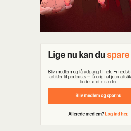
Lige nu kan du
spa­r
Bliv med­lem og få adgang til hele Fri­heds­br
artik­ler til podcasts – få ori­gi­nal jour­na­li­st
fin­der andre ste­der
Bliv med­lem og spar nu
Allerede medlem?
Log ind her.