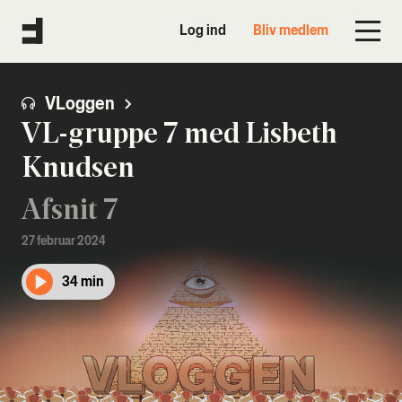
Log ind
Bliv medlem
VLoggen
VL-gruppe 7 med Lisbeth
Knudsen
Afsnit 7
27 februar 2024
34 min