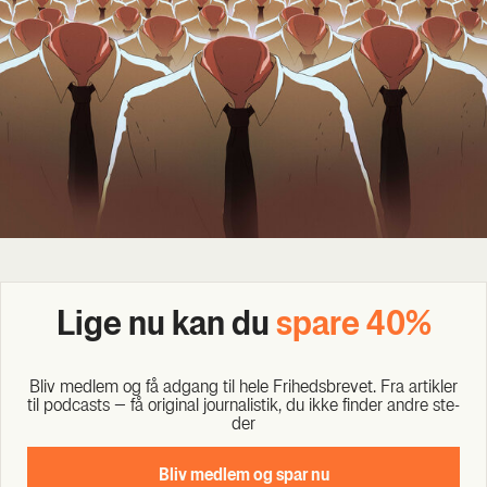
Lige nu kan du
spa­re 40%
Bliv med­lem og få adgang til hele Fri­heds­bre­vet. Fra artik­ler
til podcasts – få ori­gi­nal jour­na­li­stik, du ikke fin­der andre ste­
der
Bliv med­lem og spar nu