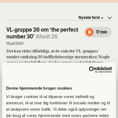
VL-gruppe 26 om ‘the perfect
17 min
number 30’
Afsnit 26
16 juli 2024
Det kan virke tilfældigt, at de enkelte VL-grupper
samler omkring 30 indflydelsesrige mennesker. Nogle
gange er det lidt flere. Andre gange er det lidt færre.
Men aldrig dobbelt så mange eller halvt så få. Men
hvorfor er 30 medlemmer det perfekte antal for en VL-
gruppe? Hvad er det for en helt særlig stemning, som
VL-gruppe 25 med Dino
21 min
indhyller en forsamling af netop denne størrelse? I
Knudsen
Afsnit 25
Denne hjemmeside bruger cookies
ugens udgave af VLoggen går vi dybt på det perfekte tal
10 juli 2024
Vi bruger cookies til at tilpasse vores indhold og
30.
I lukkede netværk som VL-grupperne arbejder magten
annoncer, til at vise dig funktioner til sociale medier og til
indirekte og uformelt gennem vævningen af tillidsbånd
at analysere vores trafik. Vi deler også oplysninger om
og opbygningen af relationer, som knytter disse i
din brug af vores hjemmeside med vores partnere inden