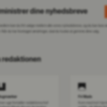
ministrer dine nyhedsbreve
dlem kan du frit vælge mellem alle vores nyhedsbreve, og du kan lave 
. Når du har foretaget ændringer, skal du huske at gemme dine valg.
a redaktionen
ogmærker
Fri Mads
ver uge fortæller redaktionschef
Kom med ind i hjert