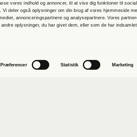
passe vores indhold og annoncer, til at vise dig funktioner til soci
fik. Vi deler også oplysninger om din brug af vores hjemmeside m
et
 medier, annonceringspartnere og analysepartnere. Vores partne
ndre oplysninger, du har givet dem, eller som de har indsamlet 
Præferencer
Statistik
Marketing
ab
Kon­takt
 få fri jour­na­li­stik
Pres­se
s­bre­vet
Send et tip