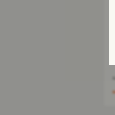
N
A
C
R
A
S