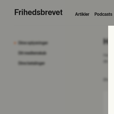
Frihedsbrevet
Artik­ler
Podcasts
He
Dine oplysninger
Dit medlemskab
Her ka
din ad
Dine betalinger
Ønsker