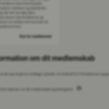
f verdens mest interessante
orskere, tænkere og skønånder.
g når han har læst dem,
nterviewer han forfatterne og
kriver en artikel med summen af
ardemommen.
Kun for medlemmer
formation om dit medlemskab
Ja tak, jeg vil gerne modtage nyheder om indhold fra Frihedsbrevet og go
Informationer om dit medlemskab og betingelser.