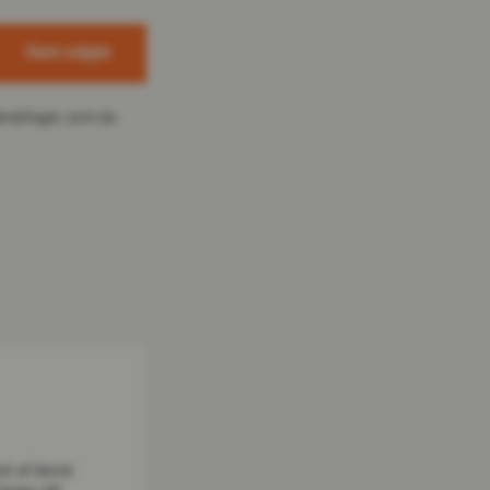
Gem valgte
ændringer, som du
et af dansk