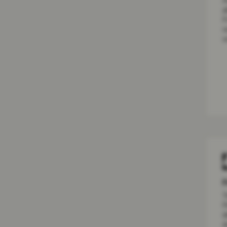
A
a
F
r
v
F
T
F
d
d