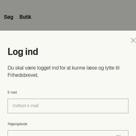
Søg
Butik
j
Log ind
n du se og redigere dine kontooplysninger, til- og framelde dig nyhedsb
Du skal være logget ind for at kunne læse og lytte til
gangskode.
Frihedsbrevet.
E-mail
 du at se dit nuværende medlemskab eller ændre betalingsperiode, kan
Dine kontoinformationer
Adgangskode