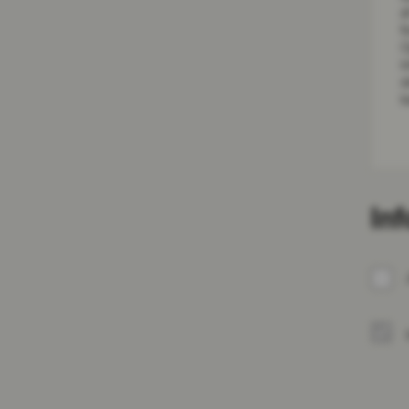
a
f
O
i
s
k
In