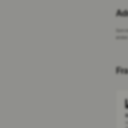
Ad
Som me
ønsker
Fr
B
H