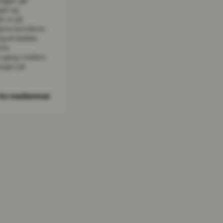
rügger går
get og
er er på
ens korridorer.
g af sladder,
mme
n gang i mellem
orgen på
for medlemmer