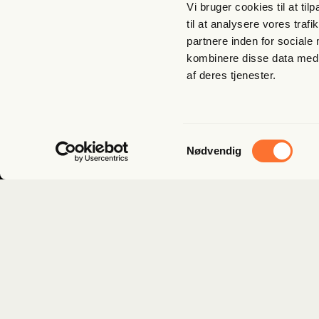
Vi bruger cookies til at til
til at analysere vores tra
Tilmeld dig nyhedsbrev
partnere inden for sociale
kombinere disse data med a
af deres tjenester.
Samtykkevalg
Nødvendig
Kun i lommen på dig
© Copyright
Mediehuset Friheden, 2026
Om Fri­heds­bre­vet
Med­lem­sk
Om Fri­heds­bre­vet
Bliv med­lem –
Udgi­ve­rer­klæ­ring
Butik Fri­hed