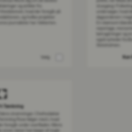
ndreas Munk dig om de bedste
politik, når Mads B
fsløringer og artikler fra
stuegang i Folketin
rihedsbrevet, hvad der foregår på
undersøger, hvad d
edaktionen, og hvilke projekter
dagsordenen i magt
ores journalister har i kikkerten.
En skønsom blandin
reportage, morso
betragtninger og e
også nyheder fra B
Slotsholmen.
Vælg
Kun 
ri Tænkning
idens strømninger. Chefredaktør
lemming Rose følger med i, hvad
er foregår under overfladen. Mens
u sover, læser han bøger af nogle