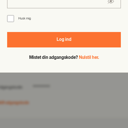
avn:
E-mail:
Husk mig
dresse:
Telefonnr.:
Log ind
VR nr.:
Fødselsdag:
Mistet din adgangskode?
Nulstil her.
et oplysninger
dgangskode:
**********
kift adgangskode