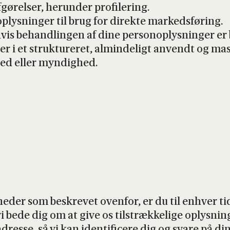
gø­rel­ser, her­un­der pro­fi­le­ring.
lys­nin­ger til brug for direk­te mar­keds­fø­ring.
hvis behand­lin­gen af dine per­so­nop­lys­nin­ger er 
er i et struk­tu­re­ret, almin­de­ligt anvendt og mas
hed eller myn­dig­hed.
he­der som beskre­vet oven­for, er du til enhver tid
i bede dig om at give os til­stræk­ke­li­ge oplys­nin
dresse, så vi kan iden­ti­fi­ce­re dig og sva­re på 