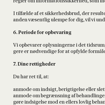
reg­ler om infor­ma­tions­sik­ker­hed, som ind
I til­fæl­de af et sik­ker­heds­brud, der resul
anden væsent­lig ulem­pe for dig, vil vi und
6. Peri­o­de for opbe­va­ring
Vi opbe­va­rer oplys­nin­ger­ne i det tids­rum,
ge­re er nød­ven­di­ge for at opfyl­de for­må
7. Dine ret­tig­he­der
Du har ret til, at:
anmo­de om ind­sigt, berig­ti­gel­se eller slet
anmo­de om begræns­ning af behand­lin­gen a
gøre ind­si­gel­se mod en ellers lov­lig behan