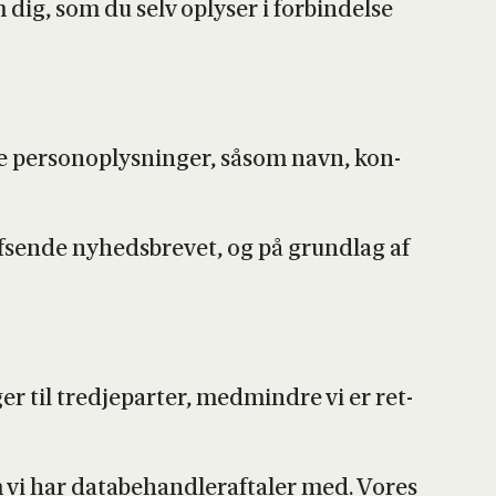
 dig, som du selv oply­ser i for­bin­del­se
e per­so­nop­lys­nin­ger, såsom navn, kon­
fsen­de nyheds­bre­vet, og på grund­lag af
er til tred­je­par­ter, med­min­dre vi er ret­
 vi har data­be­hand­ler­af­ta­ler med. Vores