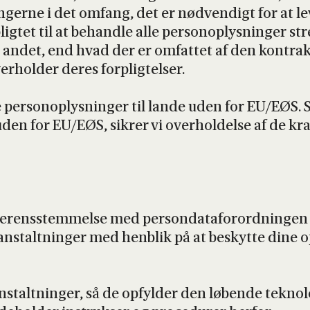
­ger­ne i det omfang, det er nød­ven­digt for at leve
lig­tet til at behand­le alle per­so­nop­lys­nin­ger st
il andet, end hvad der er omfat­tet af den kon­trak­tu­
r­hol­der deres for­plig­tel­ser.
r­so­nop­lys­nin­ger til lan­de uden for EU/EØS. Så
uden for EU/EØS, sik­rer vi over­hol­del­se af de kra
r­ens­stem­mel­se med per­son­da­ta­for­ord­nin­gen og
or­an­stalt­nin­ger med hen­blik på at beskyt­te dine 
an­stalt­nin­ger, så de opfyl­der den løben­de tek­no­