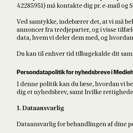
42285951) må kon­tak­te dig pr. e‑mail og S
Ved samtyk­ke, inde­bæ­rer det, at vi må beha
annon­cer fra tred­je­par­ter, og i vis­se ti
data, hvem vi deler dem med, og hvor­dan du t
Du kan til enhver tid til­ba­ge­kal­de dit sa
Per­son­da­ta­po­li­tik for nyheds­bre­ve i Medi­e­
I den­ne poli­tik kan du læse, hvor­dan vi be
dig et nyheds­brev, samt hvil­ke ret­tig­he­de
1. Data­ansvar­lig
Data­ansvar­lig for behand­lin­gen af dine per