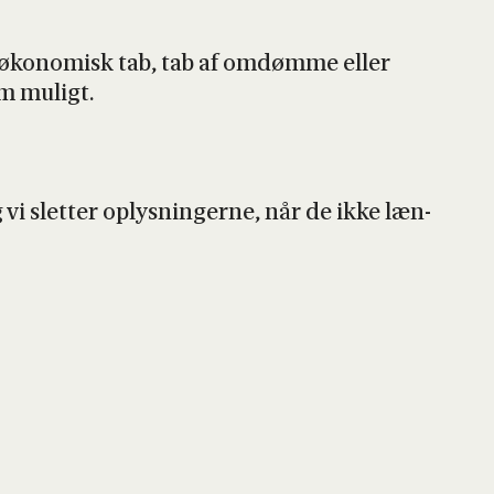
­ri, øko­no­misk tab, tab af omdøm­me eller
om muligt.
g vi slet­ter oplys­nin­ger­ne, når de ikke læn­