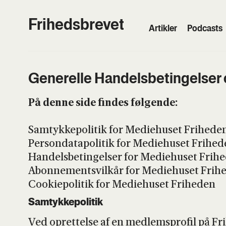
Frihedsbrevet
Artik­ler
Podcasts
Gene­rel­le Han­dels­be­tin­gel­ser o
På den­ne side fin­des føl­gen­de:
Samtyk­kepo­li­tik for Medi­e­hu­set Fri­he­de
Per­son­da­ta­po­li­tik for Medi­e­hu­set Fri­he­
Han­dels­be­tin­gel­ser for Medi­e­hu­set Fri­h
Abon­ne­mentsvil­kår for Medi­e­hu­set Fri­h
Cook­i­epo­li­tik for Medi­e­hu­set Fri­he­den
Samtyk­kepo­li­tik
Ved opret­tel­se af en med­lem­s­pro­fil på F