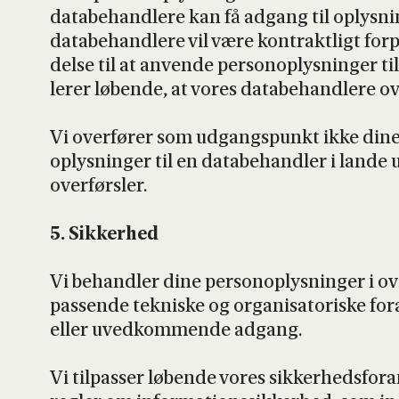
data­be­hand­le­re kan få adgang til oplys­nin
data­be­hand­le­re vil være kon­trakt­ligt for­p
del­se til at anven­de per­so­nop­lys­nin­ger t
le­rer løben­de, at vores data­be­hand­le­re ove
Vi over­fø­rer som udgangs­punkt ikke dine pe
oplys­nin­ger til en data­be­hand­ler i lan­de 
over­førs­ler.
5. Sik­ker­hed
Vi behand­ler dine per­so­nop­lys­nin­ger i ove
pas­sen­de tek­ni­ske og orga­ni­sa­to­ri­ske f
eller uved­kom­men­de adgang.
Vi til­pas­ser løben­de vores sik­ker­heds­for­