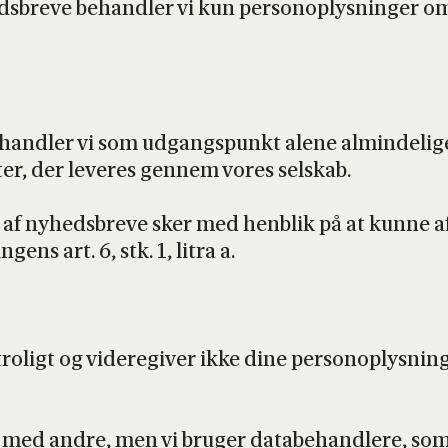
ds­bre­ve behand­ler vi kun per­so­nop­lys­nin­ger om
behand­ler vi som udgangs­punkt ale­ne almin­de­li­g
k­ter, der leve­res gen­nem vores sel­skab.
e af nyheds­bre­ve sker med hen­blik på at kun­ne a
n­gens art. 6, stk. 1, litra a.
o­ligt og vide­re­gi­ver ikke dine per­so­nop­lys­nin­g
lt med andre, men vi bru­ger data­be­hand­le­re, som