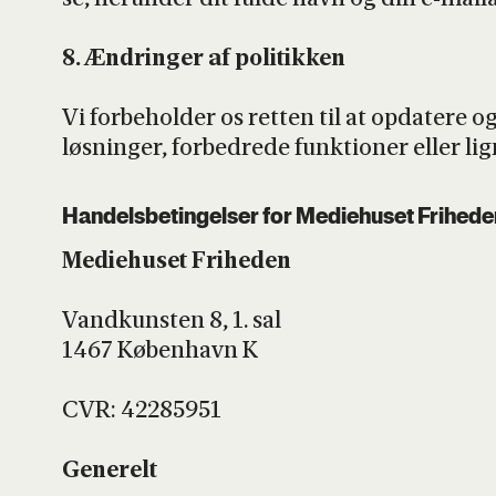
8. Ændrin­ger af poli­tik­ken
Vi for­be­hol­der os ret­ten til at opda­te­re
løs­nin­ger, for­bed­re­de funk­tio­ner eller lig
Han­dels­be­tin­gel­ser for Medi­e­hu­set Fri­he­d
Medi­e­hu­set Fri­he­den
Vand­kun­sten 8, 1. sal
1467 Køben­havn K
CVR: 42285951
Gene­relt