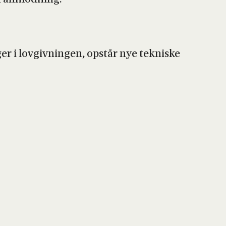
er i lov­giv­nin­gen, opstår nye tek­ni­ske