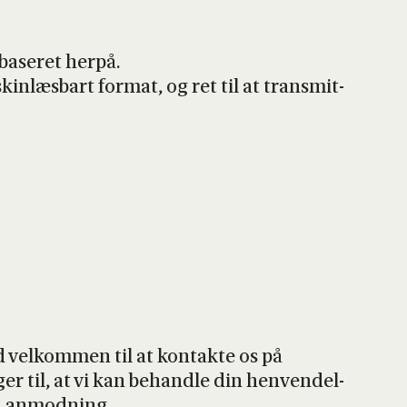
base­ret her­på.
kin­læs­bart for­mat, og ret til at trans­mit­
 vel­kom­men til at kon­tak­te os på
­ger til, at vi kan behand­le din hen­ven­del­
din anmod­ning.