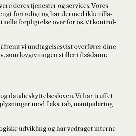
­re deres tje­ne­ster og ser­vi­ces. Vores
rengt for­tro­ligt og har der­med ikke til­la­
el­le for­plig­tel­se over for os. Vi kon­trol­
fremt vi und­ta­gel­ses­vist over­fø­rer dine
v, som lov­giv­nin­gen stil­ler til sådan­ne
 data­be­skyt­tel­ses­lo­ven. Vi har truf­fet
oplys­nin­ger mod f.eks. tab, mani­p­u­le­ring
lo­gi­ske udvik­ling og har ved­ta­get inter­ne