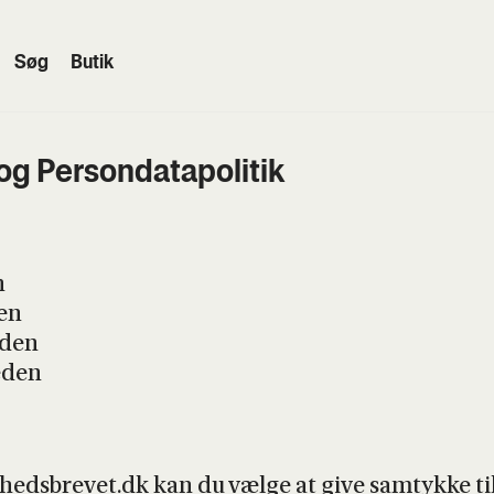
Søg
Butik
g Per­son­da­ta­po­li­tik
n
den
e­den
e­den
rihedsbrevet.dk kan du væl­ge at give samtyk­ke til