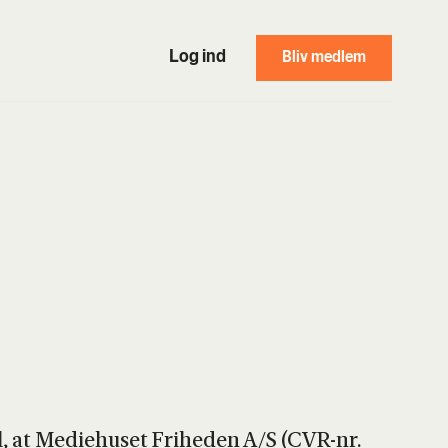
Log ind
Bliv medlem
, at Medi­e­hu­set Fri­he­den A/S (CVR-nr.