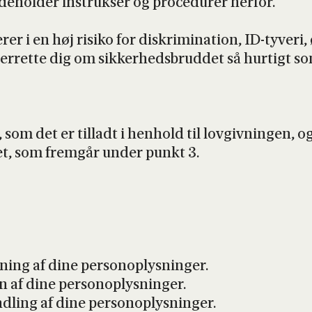
e­hol­der instruk­ser og pro­ce­du­rer her­for.
­te­rer i en høj risi­ko for diskri­mi­na­tion, ID-tyve
er­ret­te dig om sik­ker­heds­brud­det så hur­tigt s
 som det er til­ladt i hen­hold til lov­giv­nin­gen, o
­let, som frem­går under punkt 3.
­ning af dine per­so­nop­lys­nin­ger.
f dine per­so­nop­lys­nin­ger.
d­ling af dine per­so­nop­lys­nin­ger.