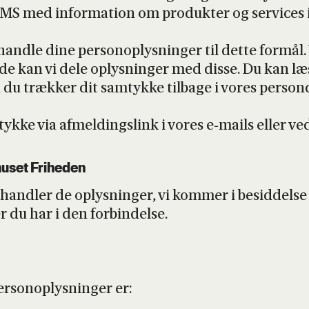
MS med infor­ma­tion om pro­duk­ter og ser­vi­ces
nd­le dine per­so­nop­lys­nin­ger til det­te for­mål
l­fæl­de kan vi dele oplys­nin­ger med dis­se. Du ka
ræk­ker dit samtyk­ke til­ba­ge i vores per­son­da­t
mtyk­ke via afmel­dings­link i vores e‑mails eller 
hu­set Fri­he­den
hand­ler de oplys­nin­ger, vi kom­mer i besid­del­se
r du har i den for­bin­del­se.
­so­nop­lys­nin­ger er: