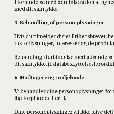
I for­bin­del­se med admi­ni­stra­tion af nyhe
med dit samtyk­ke.
3. Behand­ling af per­so­nop­lys­nin­ger
Hvis du til­mel­der dig et Fri­heds­bre­vet, 
tak­top­lys­nin­ger, inter­es­ser og de pro­du
Behand­ling i for­bin­del­se med udsen­del­s
dit samtyk­ke, jf. data­be­skyt­tel­ses­for­ord­ni
4. Mod­ta­ge­re og tred­jelan­de
Vi behand­ler dine per­so­nop­lys­nin­ger for­tr
ligt for­plig­te­de her­til.
Dine per­so­nop­lys­nin­ger vil ikke bli­ve de