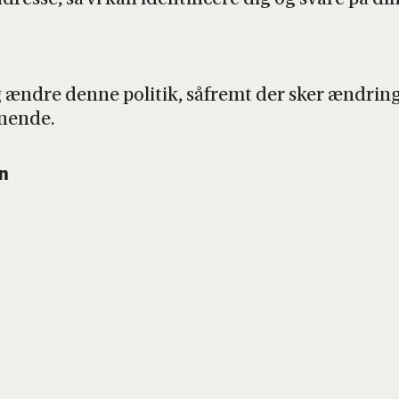
 og ændre den­ne poli­tik, såfremt der sker ændrin­g
­nen­de.
en