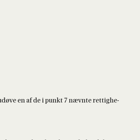
dø­ve en af de i punkt 7 nævn­te ret­tig­he­