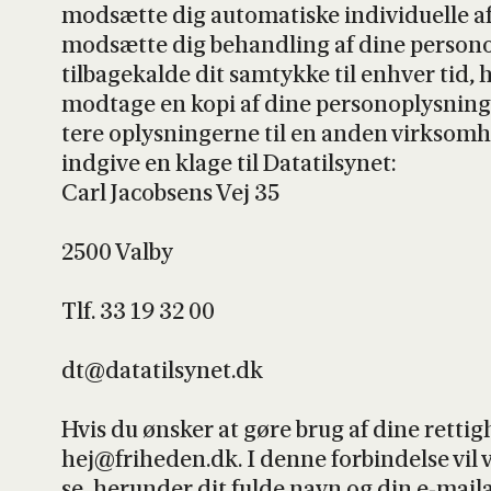
mod­sæt­te dig auto­ma­ti­ske indi­vi­du­el­le af
mod­sæt­te dig behand­ling af dine per­so­nop­
til­ba­ge­kal­de dit samtyk­ke til enhver tid, 
mod­ta­ge en kopi af dine per­so­nop­lys­nin­g
te­re oplys­nin­ger­ne til en anden virk­som­
ind­gi­ve en kla­ge til Data­til­sy­net:
Carl Jacob­sens Vej 35
2500 Val­by
Tlf. 33 19 32 00
dt@datatilsynet.dk
Hvis du ønsker at gøre brug af dine ret­tig­
hej@friheden.dk. I den­ne for­bin­del­se vil v
se, her­un­der dit ful­de navn og din e‑maila