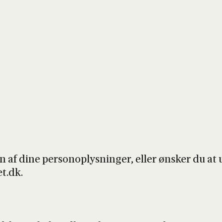
af dine per­so­nop­lys­nin­ger, eller ønsker du at u
et.dk.