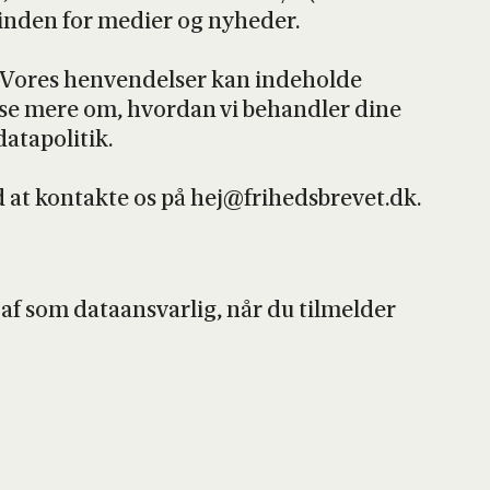
 inden for medi­er og nyhe­der.
. Vores hen­ven­del­ser kan inde­hol­de
n læse mere om, hvor­dan vi behand­ler dine
a­po­li­tik.
ved at kon­tak­te os på hej@frihedsbrevet.dk.
 af som data­ansvar­lig, når du til­mel­der