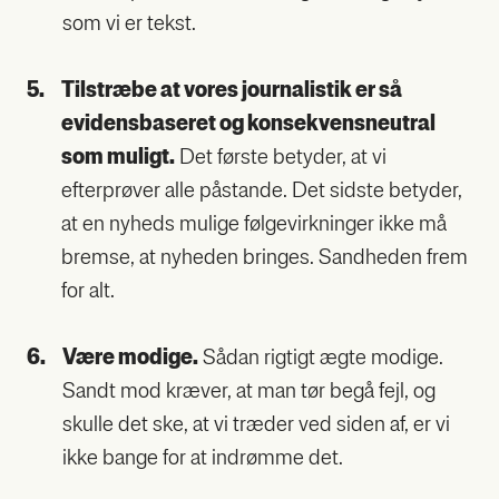
som vi er tekst.
5.
Til­stræ­be at vores jour­na­li­stik er så
evi­dens­ba­se­ret og kon­se­kvens­neut­ral
som muligt.
Det før­ste bety­der, at vi
efter­prø­ver alle påstan­de. Det sid­ste bety­der,
at en nyheds muli­ge føl­ge­virk­nin­ger ikke må
brem­se, at nyhe­den brin­ges. Sand­he­den frem
for alt.
6.
Være modi­ge.
Sådan rig­tigt ægte modi­ge.
Sandt mod kræ­ver, at man tør begå fejl, og
skul­le det ske, at vi træ­der ved siden af, er vi
ikke ban­ge for at indrøm­me det.