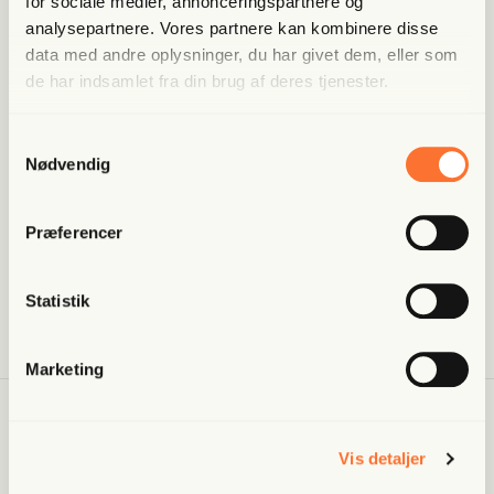
for sociale medier, annonceringspartnere og
analysepartnere. Vores partnere kan kombinere disse
data med andre oplysninger, du har givet dem, eller som
de har indsamlet fra din brug af deres tjenester.
Besty­rel­se
Samtykkevalg
Nødvendig
Bjørn Høi Jen­sen, for­mand
Max Can­tor, med­lem
Præferencer
Hen­rik Juul, med­lem
Mar­tin Laub, med­lem
Statistik
Marketing
Vis detaljer
Ledel­se