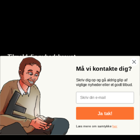
Tilmeld dig nyhedsbrevet
Må vi kontakte dig?
Skriv dig op og gå aldrig glip af
vigtige nyheder eller et godt tilbud.
Email
Ja tak!
Læs mere om samtykke
her
Kun i lommen på dig