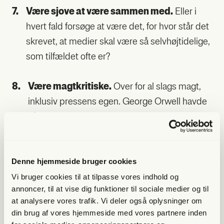
7.
Være sjove at være sam­men med.
Eller i
hvert fald for­sø­ge at være det, for hvor står det
skre­vet, at medi­er skal være så selv­høj­ti­de­li­ge,
som til­fæl­det ofte er?
8.
Være magt­kri­ti­ske.
Over for al slags magt,
inklu­siv pres­sens egen. Geor­ge Orwell hav­de
så evigt ret, da han skrev, at jour­na­li­stik er at
tryk­ke, hvad nogen ikke ønsker trykt. Alt andet
er PR. I øvrigt tyder meget på, at Orwell aldrig
har skre­vet det, men der­for er det sta­dig
Denne hjemmeside bruger cookies
sandt.
Vi bruger cookies til at tilpasse vores indhold og
annoncer, til at vise dig funktioner til sociale medier og til
at analysere vores trafik. Vi deler også oplysninger om
din brug af vores hjemmeside med vores partnere inden