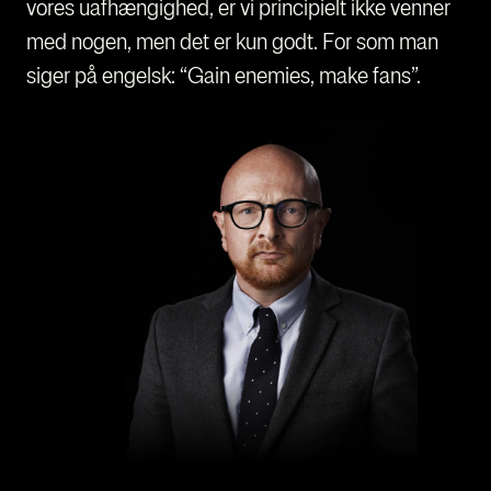
vores uaf­hæn­gig­hed, er vi prin­ci­pi­elt ikke ven­ner
med nogen, men det er kun godt. For som man
siger på engelsk: “Gain ene­mies, make fans”.