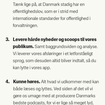
Tænk lige på, at Dan­mark sta­dig har en
offent­lig­heds­lov, som er i strid med
inter­na­tio­na­le stan­dar­der for offent­lig­hed i
for­valt­nin­gen.
3.
Leve­re hår­de nyhe­der og scoops til vores
publi­kum.
Samt bag­grunds­vi­den og ana­ly­se.
Vi leve­rer vores afslø­rin­ger i et let­for­stå­e­ligt
sprog, som des­u­den altid bli­ver ind­talt, så du
kan lyt­te i vores app.
4.
Kun­ne høres.
Alt hvad vi udkom­mer med kan
både læses og lyt­tes. Ved siden af det vil vi
gøre os uma­ge med at pro­du­ce­re Dan­marks
bed­ste podcasts, for vi er lige så meget lyd,