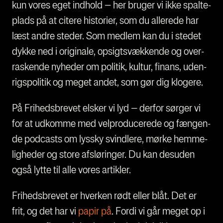
kun vores eget ind­hold – her bru­ger vi ikke spal­te­
plads på at cite­re histo­ri­er, som du alle­re­de har
læst andre ste­der. Som med­lem kan du i ste­det
dyk­ke ned i ori­gi­na­le, opsigtsvæk­ken­de og over­
ra­sken­de nyhe­der om poli­tik, kul­tur, finans, uden­
rigs­po­li­tik og meget andet, som gør dig klo­ge­re.
På Fri­heds­bre­vet elsker vi lyd – der­for sør­ger vi
for at udkom­me med vel­pro­du­ce­re­de og fæn­gen­
de podcasts om lys­sky svind­le­re, mør­ke hem­me­
lig­he­der og sto­re afslø­rin­ger. Du kan des­u­den
også lyt­te til alle vores artik­ler.
Fri­heds­bre­vet er hver­ken rødt eller blåt. Det er
frit, og det har vi
papir på
. For­di vi går meget op i