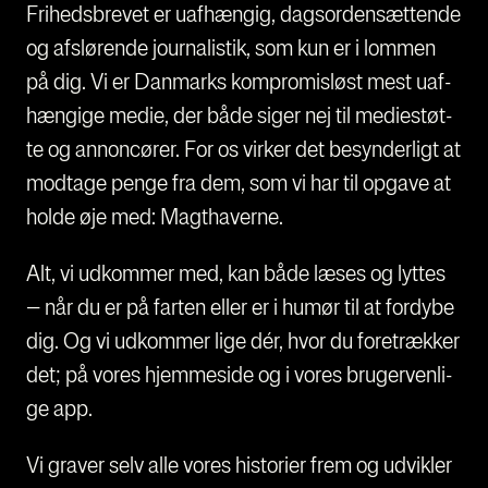
Fri­heds­bre­vet er uaf­hæn­gig, dags­or­den­sæt­ten­de
og afslø­ren­de jour­na­li­stik, som kun er i lom­men
på dig. Vi er Dan­marks kom­pro­mis­løst mest uaf­
hæn­gi­ge medie, der både siger nej til medi­e­støt­
te og annon­cø­rer. For os vir­ker det besyn­der­ligt at
mod­ta­ge pen­ge fra dem, som vi har til opga­ve at
hol­de øje med: Magt­ha­ver­ne.
Alt, vi udkom­mer med, kan både læses og lyt­tes
– når du er på far­ten eller er i humør til at for­dy­be
dig. Og vi udkom­mer lige dér, hvor du fore­træk­ker
det; på vores hjem­mesi­de og i vores bru­ger­ven­li­
ge app.
Vi gra­ver selv alle vores histo­ri­er frem og udvik­ler