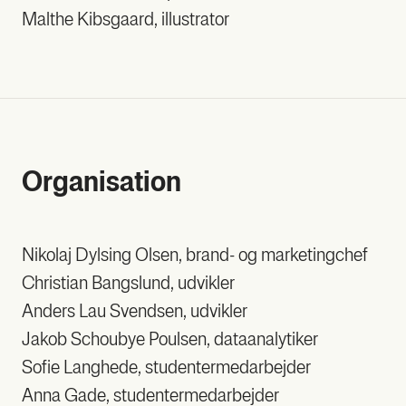
Malt­he Kibs­gaard, illu­stra­tor
Orga­ni­sa­tion
Niko­laj Dyls­ing Olsen, brand- og mar­ke­ting­chef
Chri­sti­an Bang­slund, udvik­ler
Anders Lau Svend­sen, udvik­ler
Jakob Schou­bye Poul­sen, data­a­na­ly­ti­ker
Sofie Lang­he­de, stu­den­ter­me­d­ar­bej­der
Anna Gade, stu­den­ter­me­d­ar­bej­der