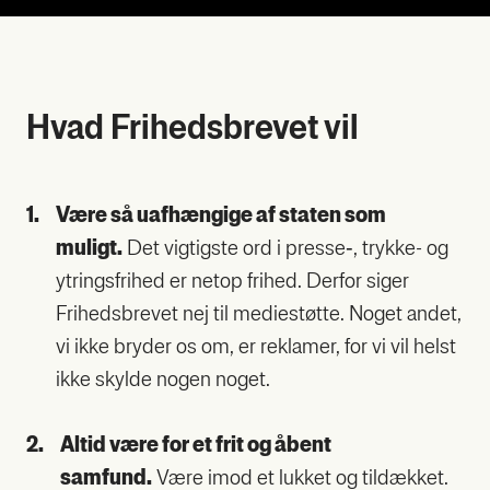
Hvad Fri­heds­bre­vet vil
1.
Være så uaf­hæn­gi­ge af sta­ten som
muligt.
Det vig­tig­ste ord i presse‑, tryk­ke- og
ytrings­fri­hed er net­op fri­hed. Der­for siger
Fri­heds­bre­vet nej til medi­e­støt­te. Noget andet,
vi ikke bry­der os om, er rek­la­mer, for vi vil helst
ikke skyl­de nogen noget.
2.
Altid være for et frit og åbent
sam­fund.
Være imod et luk­ket og til­dæk­ket.