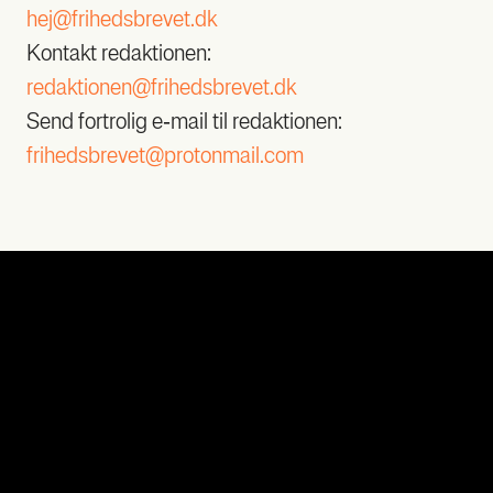
hej@frihedsbrevet.dk
Kon­takt redak­tio­nen:
redaktionen@frihedsbrevet.dk
Send for­tro­lig e‑mail til redak­tio­nen:
frihedsbrevet@protonmail.com