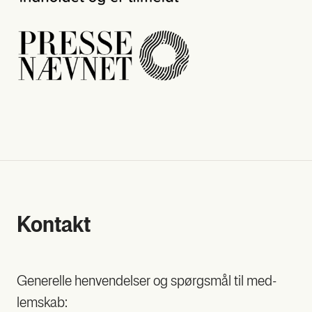
Kon­takt
Gene­rel­le hen­ven­del­ser og spørgs­mål til med­
lem­skab: