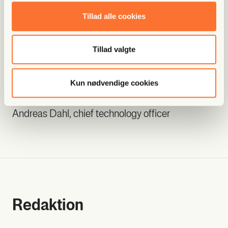
Tillad alle cookies
Mads Brüg­ger, adm. direk­tør og ansv. che­fre­dak­
Tillad valgte
tør
Peter Dorn-Ras­mus­sen, kom­merci­el direk­tør
Flem­m­ing Rose, che­fre­dak­tør
Kun nødvendige cookies
Andreas Munk, redak­tions­chef
Andreas Dahl, chief tech­no­lo­gy offi­cer
Redak­tion