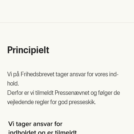
Prin­ci­pi­elt
Vi på Fri­heds­bre­vet tager ansvar for vores ind­
hold.
Der­for er vi til­meldt Pres­se­næv­net og føl­ger de
vej­le­den­de reg­ler for god pres­seskik.