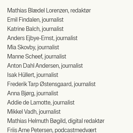
Mat­hi­as Blæ­del Loren­zen, redak­tør
Emil Fin­da­len, jour­na­list
Katri­ne Balch, jour­na­list
Anders Ejbye-Ernst, jour­na­list
Mia Sko­v­by, jour­na­list
Man­ne Sche­ef, jour­na­list
Anton Dahl Ander­sen, jour­na­list
Isak Hül­lert, jour­na­list
Fre­de­rik Tarp Østens­gaard, jour­na­list
Anna Bjørg, jour­na­list
Addie de Lamot­te, jour­na­list
Mik­kel Vadh, jour­na­list
Mat­hi­as Hel­muth Bøgild, digi­tal redak­tør
Fri­is Arne Peter­sen, podcast­med­vært