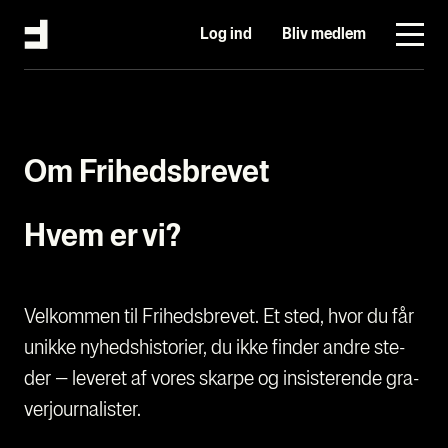
Log ind
Bliv medlem
Om Fri­heds­bre­vet
Hvem er vi?
Vel­kom­men til Fri­heds­bre­vet. Et sted, hvor du får
unik­ke nyheds­hi­sto­ri­er, du ikke fin­der andre ste­
der – leve­ret af vores skar­pe og insi­ste­ren­de gra­
verjour­na­li­ster.