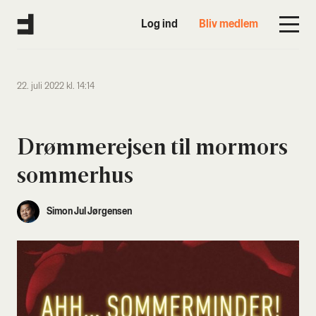
Log ind
Bliv medlem
22. juli 2022 kl. 14:14
Drøm­me­rej­sen til mor­mors
som­mer­hus
Simon Jul Jørgensen