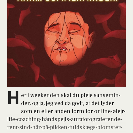
H
er i wee­ken­den skal du ple­je san­se­min­
der, og ja, jeg ved da godt, at det lyder
som en eller anden form for onli­ne-ølejr-
life-coa­ching-hånd­spejls-aura­fo­to­gra­fe­ren­de-
rent-sind-hår-på-pik­ken-fuldskægs-blom­ster-