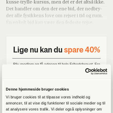
kus­se-tryl­le-kur­sus, men det er det alt­så ikke.
Det hand­ler om den der ene bid, der ned­bry­
der alle fysik­kens love om rej­ser i tid og rum.
Én enkelt bid kan være den fede­ste rej­se.
Lige nu kan du
spa­re 40%
Bliv med­lem og få adgang til hele Fri­heds­bre­vet. Fra
artik­ler til podcasts – få ori­gi­nal jour­na­li­stik, du ikke
fin­der andre ste­der
Bliv med­lem og spar nu
Denne hjemmeside bruger cookies
Vi bruger cookies til at tilpasse vores indhold og
Allerede medlem?
Log ind her.
annoncer, til at vise dig funktioner til sociale medier og til
at analysere vores trafik. Vi deler også oplysninger om