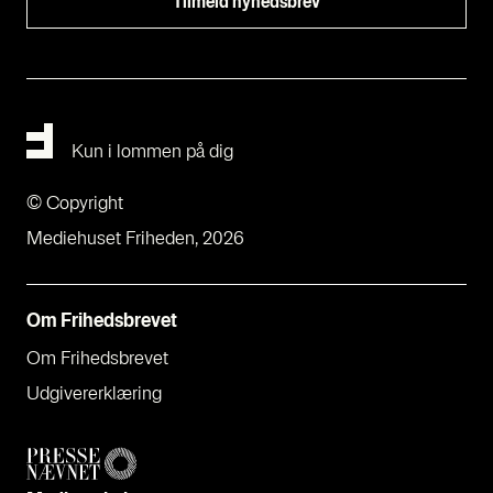
Kun i lommen på dig
© Copyright
Mediehuset Friheden, 2026
Om Fri­heds­bre­vet
Om Fri­heds­bre­vet
Udgi­ve­rer­klæ­ring