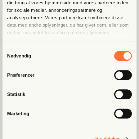
din brug af vores hjemmeside med vores partnere inden
for sociale medier, annonceringspartnere og
analysepartnere. Vores partnere kan kombinere disse
data med andre oplysninger, du har givet dem, eller som
de har indsamlet fra din brug af deres tjenester.
Samtykkevalg
Populære artikler
Nødvendig
Fri Finans
Præferencer
Han mæn­ger sig med Putins
spid­ser og er ble­vet hædret for
Statistik
at “kæm­pe mod...
Marketing
Fri Ban­dit
Han var strå­mand i rock­er­re­la­
te­ret fak­tura­fa­brik: “Jeg skal...
Vis detaljer