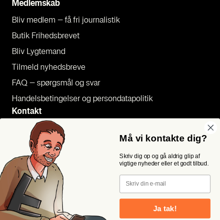
Med­lem­skab
Bliv med­lem – få fri jour­na­li­stik
Butik Fri­heds­bre­vet
Bliv Lyg­te­mand
Til­meld nyheds­bre­ve
FAQ – spørgs­mål og svar
Han­dels­be­tin­gel­ser og per­son­da­ta­po­li­tik
Kon­takt
Pres­se
Må vi kontakte dig?
Send et tip
Skriv dig op og gå aldrig glip af
Kon­takt os
vigtige nyheder eller et godt tilbud.
Følg os
Email
Ja tak!