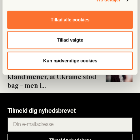
Fri Poli­tik
Tillad alle cookies
Byrå­ds­med­lem meldt til poli­ti­
et: Beskyl­des for...
Tillad valgte
Fri Poli­tik
Kun nødvendige cookies
Nord Stream-sabo­ta­gen: Tys­
kland mener, at Ukrai­ne stod
bag – men i...
Tilmeld dig nyhedsbrevet