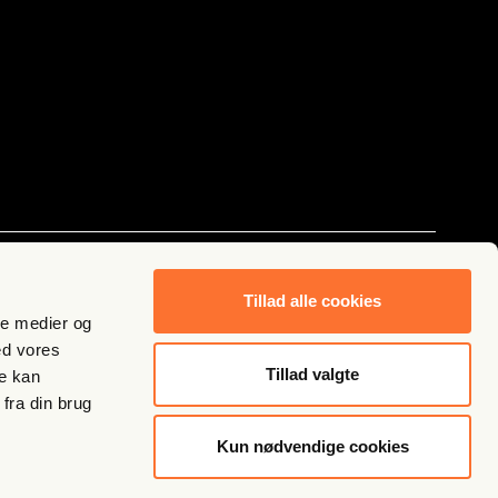
Følg os
Tillad alle cookies
ale medier og
ed vores
Tillad valgte
re kan
fra din brug
Kun nødvendige cookies