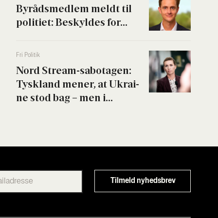
Byrå­ds­med­lem meldt til
poli­ti­et: Beskyl­des for...
Fri Poli­tik
Nord Stream-sabo­ta­gen:
Tys­kland mener, at Ukrai­
ne stod bag – men i...