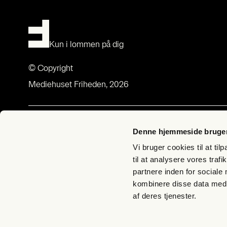
Kun i lommen på dig
© Copyright
Mediehuset Friheden, 2026
Om Fri­heds­bre­vet
Med­lem­sk
Denne hjemmeside bruger
Om Fri­heds­bre­vet
Bliv med­lem –
Vi bruger cookies til at til
Udgi­ve­rer­klæ­ring
Butik Fri­hed
til at analysere vores tra
partnere inden for sociale
Bliv Lyg­te­
kombinere disse data med a
Til­meld nyh
af deres tjenester.
FAQ – spørg
Han­dels­be­ti