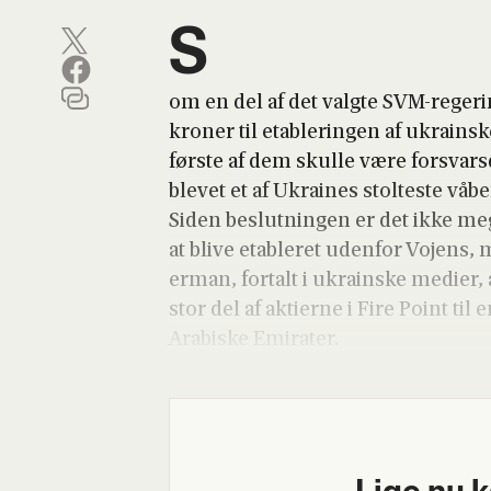
S
om en del af det valg­te SVM-rege­rin­g
kro­ner til etab­le­rin­gen af ukrain­
før­ste af dem skul­le være for­svars­
ble­vet et af Ukrai­nes stol­te­ste v
Siden beslut­nin­gen er det ikke m
at bli­ve etab­le­ret uden­for Vojens,
er­man, for­talt i ukrain­ske medi­er, 
stor del af aktier­ne i Fire Point til 
Ara­bi­ske Emira­ter.