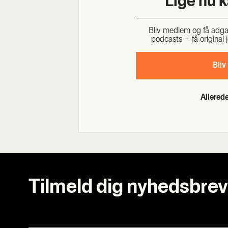
Lige nu 
Bliv med­lem og få adgang 
podcasts – få ori­gi­nal j
Bliv
Allere
Tilmeld dig nyhedsbrev