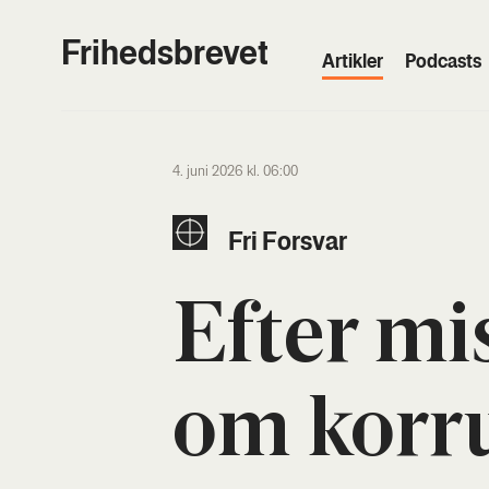
Frihedsbrevet
Artik­ler
Podcasts
4. juni 2026 kl. 06:00
Fri For­svar
Efter mi
om kor­ru