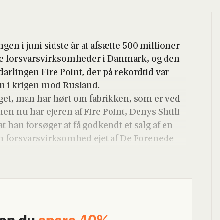
en i juni sid­ste år at afsæt­te 500 mil­li­o­ner
ske for­svar­svirk­som­he­der i Dan­mark, og den
dar­lin­gen Fire Point, der på rekord­tid var
åben i kri­gen mod Rusland.
eget, man har hørt om fabrik­ken, som er ved
 men nu har eje­ren af Fire Point, Denys Shti­li­
at han for­sø­ger at få god­kendt et salg af en
en for­svar­svirk­som­hed ejet af De For­e­ne­de