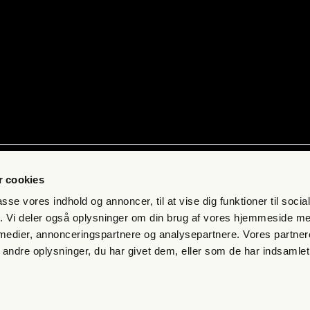
ab
Kon­takt
 cookies
 få fri jour­na­li­stik
Pres­se
passe vores indhold og annoncer, til at vise dig funktioner til soci
s­bre­vet
Send et tip
fik. Vi deler også oplysninger om din brug af vores hjemmeside m
 medier, annonceringspartnere og analysepartnere. Vores partne
mand
Kon­takt os
ndre oplysninger, du har givet dem, eller som de har indsamlet 
eds­bre­ve
s­mål og svar
n­gel­ser og per­son­da­ta­po­li­tik