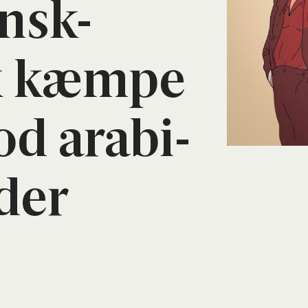
nsk-
k kæm­pe
d ara­bi­
der