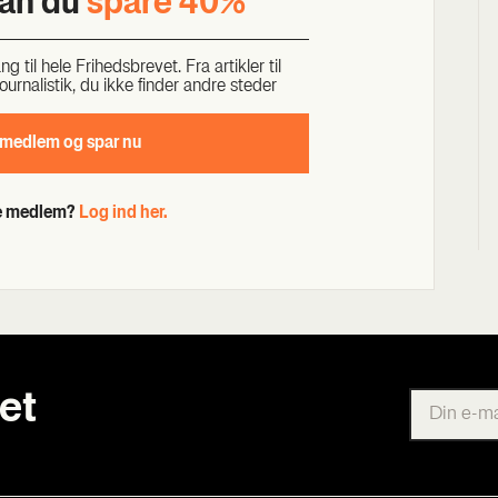
kan du
spa­re 40%
til hele Fri­heds­bre­vet. Fra artik­ler til
our­na­li­stik, du ikke fin­der andre ste­der
 med­lem og spar nu
de medlem?
Log ind her.
et