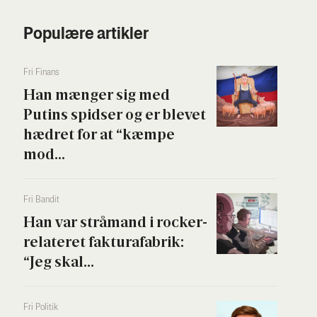
Populære artikler
Fri Finans
Han mæn­ger sig med
Putins spid­ser og er ble­vet
hædret for at “kæm­pe
mod...
Fri Ban­dit
Han var strå­mand i rock­er­
re­la­te­ret fak­tura­fa­brik:
“Jeg skal...
Fri Poli­tik