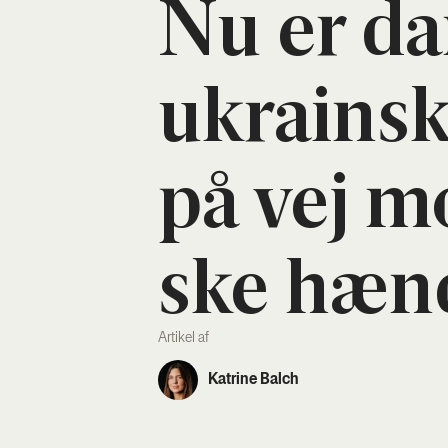
Nu er da
ukrains
på vej mo
ske hæn­
Artikel af
Katrine Balch