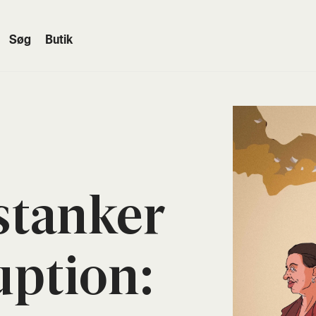
Søg
Butik
stan­ker
p­tion: