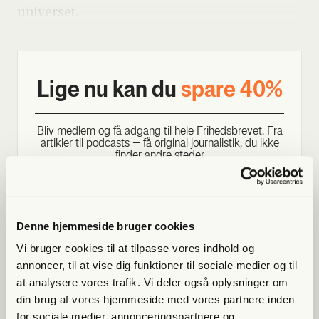
uni­ver­set.
Lige nu kan du
spa­re 40%
Bliv med­lem og få adgang til hele Fri­heds­bre­vet. Fra
artik­ler til podcasts – få ori­gi­nal jour­na­li­stik, du ikke
fin­der andre ste­der
Bliv med­lem og spar nu
Denne hjemmeside bruger cookies
Allerede medlem?
Log ind her.
Vi bruger cookies til at tilpasse vores indhold og
annoncer, til at vise dig funktioner til sociale medier og til
at analysere vores trafik. Vi deler også oplysninger om
din brug af vores hjemmeside med vores partnere inden
for sociale medier, annonceringspartnere og