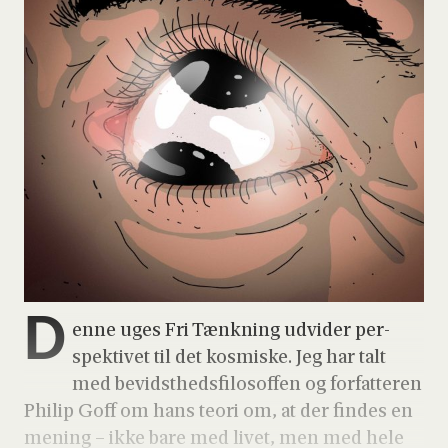
D
en­ne uges Fri Tænk­ning udvi­der per­
spek­ti­vet til det kos­mi­ske. Jeg har talt
med bevidst­heds­fi­lo­sof­fen og for­fat­te­ren
Phi­lip Goff om hans teo­ri om, at der fin­des en
mening – ikke bare med livet, men med hele