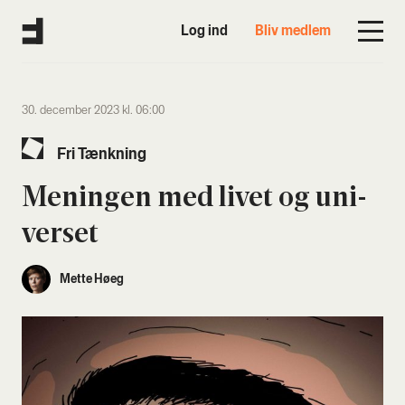
Log ind
Bliv medlem
30. december 2023 kl. 06:00
Fri Tænk­ning
Menin­gen med livet og uni­
ver­set
Mette Høeg