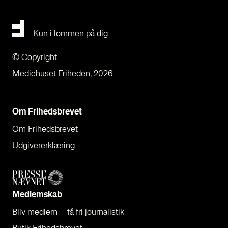
Kun i lommen på dig
© Copyright
Mediehuset Friheden, 2026
Om Fri­heds­bre­vet
Om Fri­heds­bre­vet
Udgi­ve­rer­klæ­ring
Med­lem­skab
Bliv med­lem – få fri jour­na­li­stik