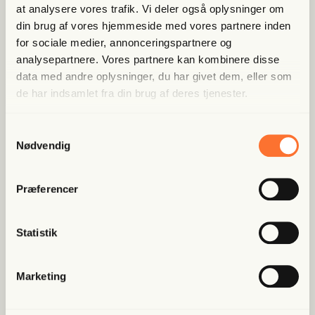
29 min
at analysere vores trafik. Vi deler også oplysninger om
Youssef
S1:E1
din brug af vores hjemmeside med vores partnere inden
for sociale medier, annonceringspartnere og
18 marts 2022
analysepartnere. Vores partnere kan kombinere disse
Den charmerende atlet gør sig som jægersoldat og ven
data med andre oplysninger, du har givet dem, eller som
med en prins i et bedrag på dansk jord.
de har indsamlet fra din brug af deres tjenester.
Samtykkevalg
Lyt til dette afsnit gratis
26 min
Nødvendig
Begravet levende
S1:E2
22 marts 2022
Præferencer
Youssef Khater tager til ekstremløb i Sydamerika, men
ender med at svindle og begå et drabsforsøg.
Statistik
Veteranerne
S1:E3
25 min
Marketing
01 april 2022
Sporet efter Youssef Khater leder til Fredericia, hvor
han har gemt sig i det lokale veteranmiljø.