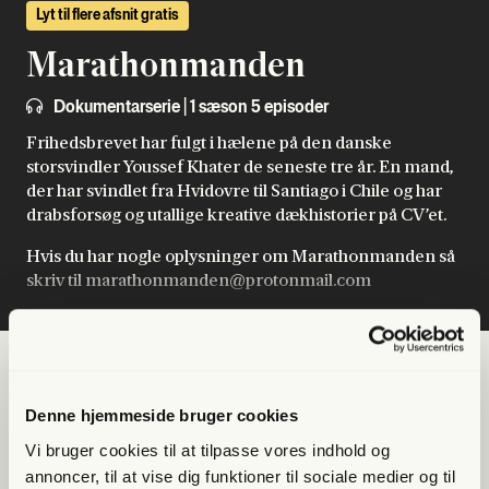
Lyt til flere afsnit gratis
Marathonmanden
Dokumentarserie | 1 sæson 5 episoder
Frihedsbrevet har fulgt i hælene på den danske
storsvindler Youssef Khater de seneste tre år. En mand,
der har svindlet fra Hvidovre til Santiago i Chile og har
drabsforsøg og utallige kreative dækhistorier på CV’et.
Hvis du har nogle oplysninger om Marathonmanden så
skriv til marathonmanden@protonmail.com
Sæson 1
Denne hjemmeside bruger cookies
Vi bruger cookies til at tilpasse vores indhold og
annoncer, til at vise dig funktioner til sociale medier og til
Lyt til dette afsnit gratis