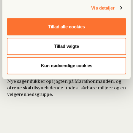
Vis detaljer
Konfrontationen
S1:E4
24 min
Tillad alle cookies
08 april 2022
Jagten på svindleren tager en drejning. Der kommer
hul igennem til Youssef Khater, som konfronteres.
Tillad valgte
Nye ofre
S1:E5
Kun nødvendige cookies
24 min
18 april 2022
Nye sager dukker op i jagten på Marathonmanden, og
ofrene skal tilsyneladende findes i sårbare miljøer og en
velgørenhedsgruppe.