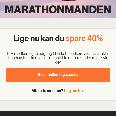
Lige nu kan du
spa­re 40%
Bliv med­lem og få adgang til hele Fri­heds­bre­vet. Fra artik­ler
til podcasts – få ori­gi­nal jour­na­li­stik, du ikke fin­der andre ste­
der
Bliv med­lem og spar nu
Allerede medlem?
Log ind her.