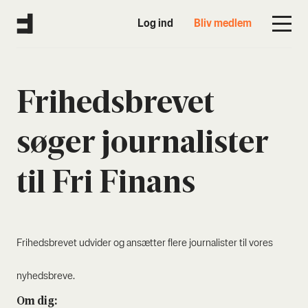
Log ind
Bliv medlem
Fri­heds­bre­vet
søger jour­na­li­ster
til Fri Finans
Fri­heds­bre­vet udvi­der og ansæt­ter fle­re jour­na­li­ster til vores
nyheds­bre­ve.
Om dig: