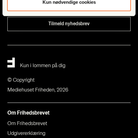
Kun nødvendige cookies
Kun i lommen på dig
© Copyright
Mediehuset Friheden, 2026
Om Fri­heds­bre­vet
Om Fri­heds­bre­vet
Udgi­ve­rer­klæ­ring