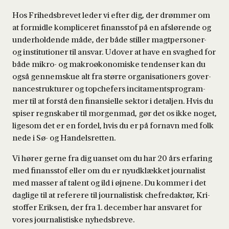
Hos Fri­heds­bre­vet leder vi efter dig, der drøm­mer om
at for­mid­le kom­pli­ce­ret finans­stof på en afslø­ren­de og
under­hol­den­de måde, der både stil­ler magt­per­so­ner-
og insti­tu­tio­ner til ansvar. Udover at have en svag­hed for
både mikro- og makroø­ko­no­mi­ske ten­den­ser kan du
også gen­nem­skue alt fra stør­re orga­ni­sa­tio­ners gover­
nan­ce­struk­tu­rer og top­che­fers inci­ta­ments­pro­gram­
mer til at for­stå den finan­si­el­le sek­tor i detalj­en.
Hvis du
spi­ser regn­ska­ber til mor­gen­mad, gør det os ikke noget,
lige­som det er en for­del, hvis du er på for­navn med folk
nede i Sø- og Han­dels­ret­ten.
Vi hører ger­ne fra dig uan­set om du har 20 års erfa­ring
med finans­stof eller om du er nyud­klæk­ket jour­na­list
med mas­ser af talent og ild i øjne­ne. Du kom­mer i det
dag­li­ge til at refe­re­re til jour­na­li­stisk che­fre­dak­tør, Kri­
stof­fer Erik­sen, der fra 1. decem­ber har ansva­ret for
vores jour­na­li­sti­ske nyheds­bre­ve.