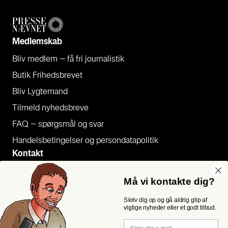
Med­lem­skab
Bliv med­lem – få fri jour­na­li­stik
Butik Fri­heds­bre­vet
Bliv Lyg­te­mand
Til­meld nyheds­bre­ve
FAQ – spørgs­mål og svar
Han­dels­be­tin­gel­ser og per­son­da­ta­po­li­tik
Kon­takt
Pres­se
Må vi kontakte dig?
Send et tip
Skriv dig op og gå aldrig glip af
Kon­takt os
vigtige nyheder eller et godt tilbud.
Følg os
Email