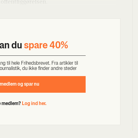
fent­lig­gø­rel­sen.
kan du
spa­re 40%
til hele Fri­heds­bre­vet. Fra artik­ler til
our­na­li­stik, du ikke fin­der andre ste­der
 med­lem og spar nu
de medlem?
Log ind her.