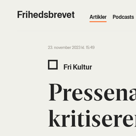
Frihedsbrevet
Artik­ler
Podcasts
23. november 2023 kl. 15:49
Fri Kul­tur
Pres­se­n
kri­ti­se­r