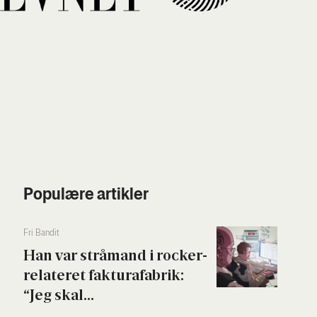
Populære artikler
Fri Ban­dit
Han var strå­mand i rock­er­
re­la­te­ret fak­tura­fa­brik:
“Jeg skal...