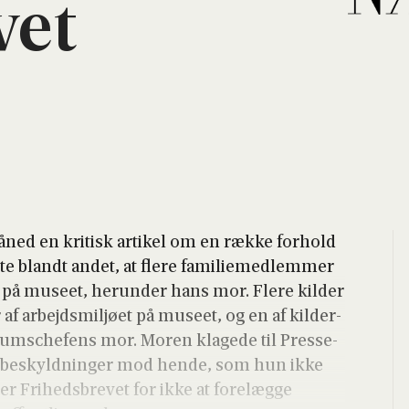
vet
måned en kri­tisk arti­kel om en ræk­ke for­hold
te blandt andet, at fle­re fami­lie­med­lem­mer
på muse­et, her­un­der hans mor. Fle­re kil­der
af arbejds­mil­jø­et på muse­et, og en af kil­der­
­ums­che­fens mor. Moren kla­ge­de til Pres­se­
dt beskyld­nin­ger mod hen­de, som hun ikke
­rer Fri­heds­bre­vet for ikke at fore­læg­ge