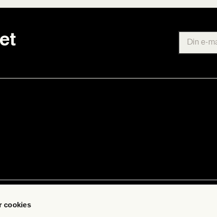
et
ab
Kon­takt
 cookies
 få fri jour­na­li­stik
Pres­se