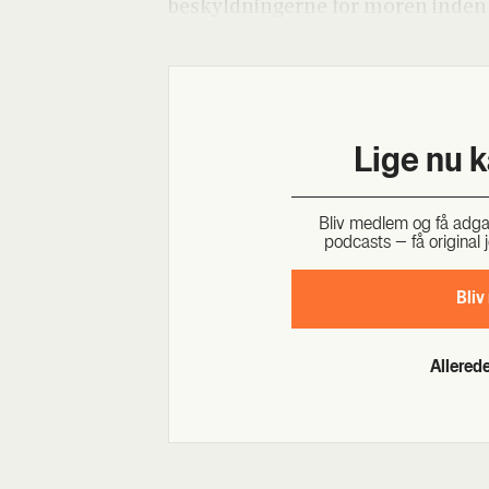
beskyld­nin­ger­ne for moren inden of
Lige nu 
Bliv med­lem og få adgang 
podcasts – få ori­gi­nal j
Bliv
Allere