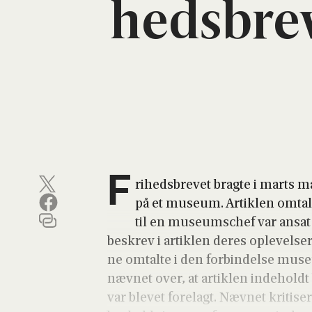
heds­bre­
F
ri­heds­bre­vet brag­te i marts 
på et muse­um. Artik­len omtal­
til en muse­ums­chef var ansat 
beskrev i artik­len deres ople­vel­ser 
ne omtal­te i den for­bin­del­se muse
næv­net over, at artik­len inde­hol
var ble­vet fore­lagt. Næv­net kri­ti­se