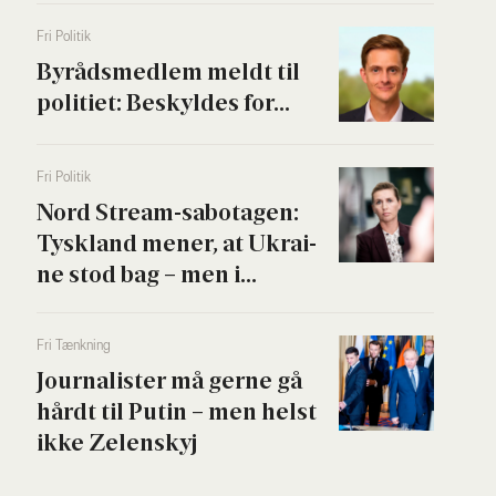
Fri Poli­tik
Byrå­ds­med­lem meldt til
poli­ti­et: Beskyl­des for...
Fri Poli­tik
Nord Stream-sabo­ta­gen:
Tys­kland mener, at Ukrai­
ne stod bag – men i...
Fri Tænk­ning
Jour­na­li­ster må ger­ne gå
hårdt til Putin – men helst
ikke Zelen­skyj