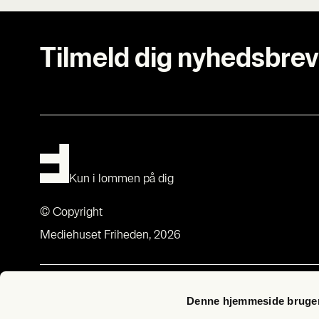
Tilmeld dig nyhedsbrev
Kun i lommen på dig
© Copyright
Mediehuset Friheden, 2026
Om Fri­heds­bre­vet
Med­lem­sk
Denne hjemmeside bruger
Om Fri­heds­bre­vet
Bliv med­lem –