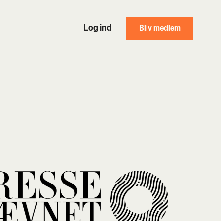
Log ind
Bliv medlem