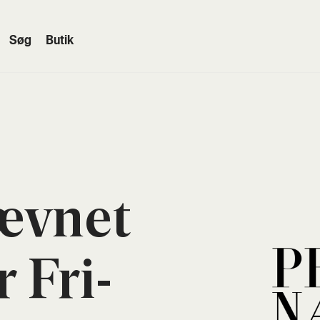
Søg
Butik
æv­net
er Fri­