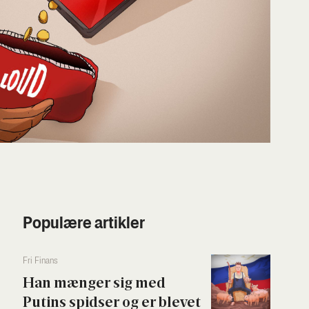
Populære artikler
Fri Finans
Han mæn­ger sig med
Putins spid­ser og er ble­vet