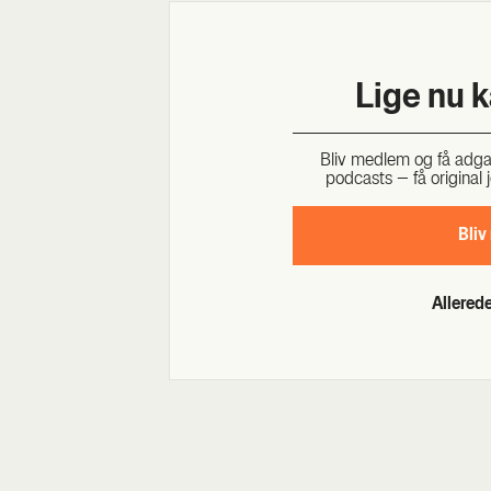
Lige nu 
Bliv med­lem og få adgang 
podcasts – få ori­gi­nal j
Bliv
Allere