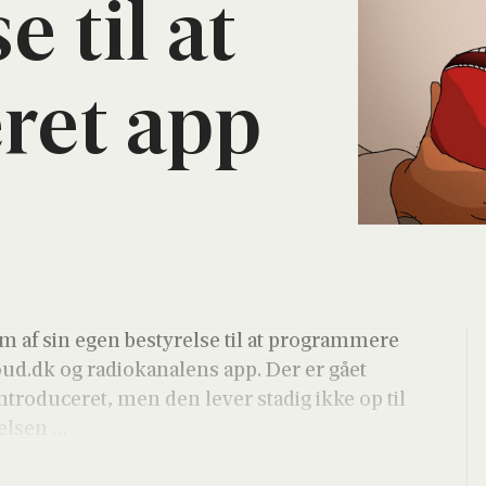
se til at
e­ret app
af sin egen besty­rel­se til at pro­gram­me­re
ud.dk og radi­o­ka­na­lens app. Der er gået
ntro­du­ce­ret, men den lever sta­dig ikke op til
del­sen …