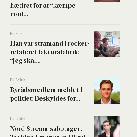
hædret for at “kæm­pe
mod...
Fri Ban­dit
Han var strå­mand i rock­er­
re­la­te­ret fak­tura­fa­brik:
“Jeg skal...
Fri Poli­tik
Byrå­ds­med­lem meldt til
poli­ti­et: Beskyl­des for...
Fri Poli­tik
Nord Stream-sabo­ta­gen: