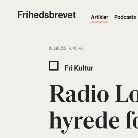
Frihedsbrevet
Artik­ler
Podcasts
10. juli 2021 kl. 06:45
Fri Kul­tur
Radio L
hyre­de f