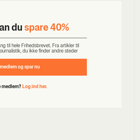
kan du
spa­re 40%
til hele Fri­heds­bre­vet. Fra artik­ler til
our­na­li­stik, du ikke fin­der andre ste­der
 med­lem og spar nu
de medlem?
Log ind her.