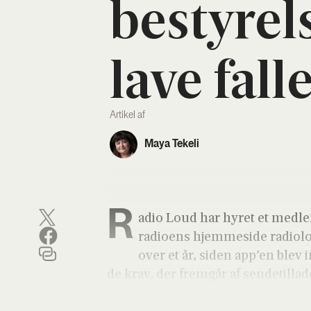
besty­rel­
lave fal­l
Artikel af
Maya Tekeli
R
adio Loud har hyret et med­lem 
radio­ens hjem­mesi­de radiolo
over et år, siden app’en blev i
de krav, der frem­går af sen­de­til­la­