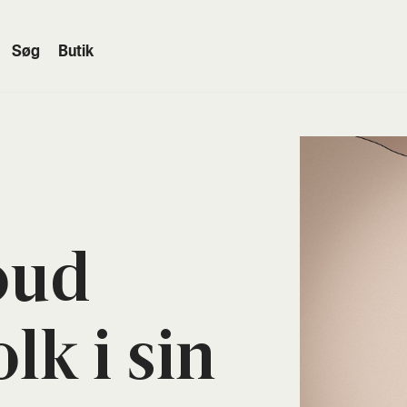
Søg
Butik
oud
olk i sin