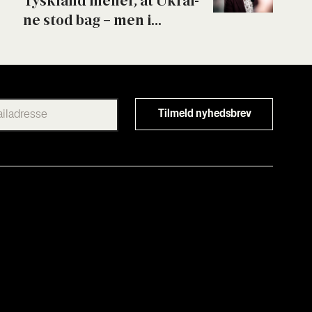
Tys­kland mener, at Ukrai­
ne stod bag – men i...