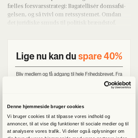
fæl­les for­svars­stra­te­gi: Baga­tel­lisér doms­af­si­
gel­sen, og så tvivl om rets­sy­ste­met. Omdan
det juri­di­ske smuds til poli­tisk brænd­stof.
Lige nu kan du
spa­re 40%
Bliv med­lem og få adgang til hele Fri­heds­bre­vet. Fra
artik­ler til podcasts – få ori­gi­nal jour­na­li­stik, du ikke
fin­der andre ste­der
Bliv med­lem og spar nu
Denne hjemmeside bruger cookies
Vi bruger cookies til at tilpasse vores indhold og
Allerede medlem?
Log ind her.
annoncer, til at vise dig funktioner til sociale medier og til
at analysere vores trafik. Vi deler også oplysninger om