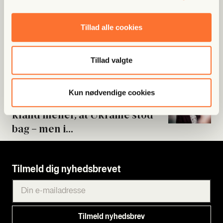
Fri Poli­tik
Tillad alle cookies
Byrå­ds­med­lem meldt til poli­ti­
et: Beskyl­des for...
Tillad valgte
Fri Poli­tik
Kun nødvendige cookies
Nord Stream-sabo­ta­gen: Tys­
kland mener, at Ukrai­ne stod
bag – men i...
Tilmeld dig nyhedsbrevet