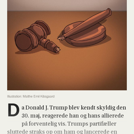
Illustration: Malthe Emil Kibsgaard
D
a Donald J. Trump blev kendt skyl­dig den
30. maj, rea­ge­re­de han og hans alli­e­re­de
på for­ven­te­lig vis. Trumps par­ti­fæl­ler
slut­te­de straks op om ham og lan­ce­re­de en