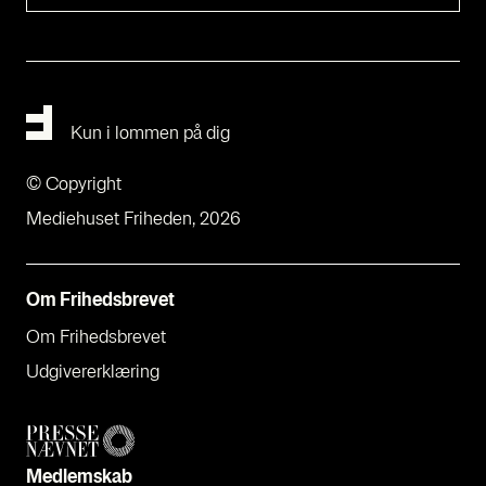
Kun i lommen på dig
© Copyright
Mediehuset Friheden, 2026
Om Fri­heds­bre­vet
Om Fri­heds­bre­vet
Udgi­ve­rer­klæ­ring
Med­lem­skab