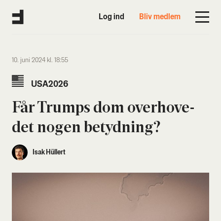
Log ind
Bliv medlem
10. juni 2024 kl. 18:55
USA2026
Får Trumps dom over­ho­ve­
det nogen betyd­ning?
Isak Hüllert