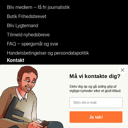
Bliv med­lem – få fri jour­na­li­stik
Butik Fri­heds­bre­vet
Bliv Lyg­te­mand
Til­meld nyheds­bre­ve
FAQ – spørgs­mål og svar
Han­dels­be­tin­gel­ser og per­son­da­ta­po­li­tik
Kon­takt
Pres­se
Må vi kontakte dig?
Send et tip
Skriv dig op og gå aldrig glip af
Kon­takt os
vigtige nyheder eller et godt tilbud.
Følg os
Email
Ja tak!