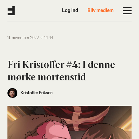
Log ind
Bliv medlem
11. november 2022 kl. 14:44
Fri Kri­stof­fer #4: I den­ne
mør­ke mor­ten­s­tid
Kristoffer Eriksen