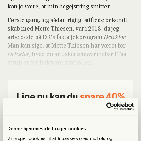
kan jo være, at min begej­string smit­ter.
Før­ste gang, jeg sådan rig­tigt stif­te­de bekendt­
skab med Met­te Thie­sen, var i 2018, da jeg
arbej­de­de på DR’s fak­tatjekpro­gram
Detek­tor
.
Man kan sige, at Met­te Thie­sen har været for
Detek­tor
, hvad en snu­sket shawar­ma­bar i Taa­
strup er for føde­va­re­kon­trol­len.
Lige nu kan du
spa­re 40%
Bliv med­lem og få adgang til hele Fri­heds­bre­vet. Fra
artik­ler til podcasts – få ori­gi­nal jour­na­li­stik, du ikke
fin­der andre ste­der
Denne hjemmeside bruger cookies
Vi bruger cookies til at tilpasse vores indhold og