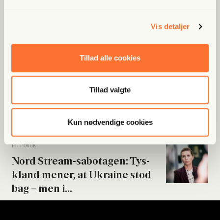
Fri Ban­dit
Vis detaljer
Han var strå­mand i rock­er­re­la­
te­ret fak­tura­fa­brik: “Jeg skal...
Tillad alle cookies
Fri Poli­tik
Tillad valgte
Byrå­ds­med­lem meldt til poli­ti­
et: Beskyl­des for...
Kun nødvendige cookies
Fri Poli­tik
Nord Stream-sabo­ta­gen: Tys­
kland mener, at Ukrai­ne stod
bag – men i...