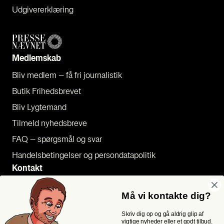
Udgi­ve­rer­klæ­ring
Med­lem­skab
Bliv med­lem – få fri jour­na­li­stik
Butik Fri­heds­bre­vet
Bliv Lyg­te­mand
Til­meld nyheds­bre­ve
FAQ – spørgs­mål og svar
Han­dels­be­tin­gel­ser og per­son­da­ta­po­li­tik
Kon­takt
Pres­se
Må vi kontakte dig?
Send et tip
Skriv dig op og gå aldrig glip af
Kon­takt os
vigtige nyheder eller et godt tilbud.