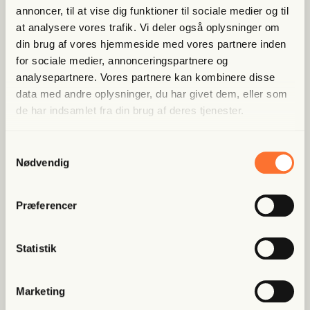
Bliv med­lem og spar nu
annoncer, til at vise dig funktioner til sociale medier og til
at analysere vores trafik. Vi deler også oplysninger om
din brug af vores hjemmeside med vores partnere inden
Allerede medlem?
Log ind her.
for sociale medier, annonceringspartnere og
analysepartnere. Vores partnere kan kombinere disse
data med andre oplysninger, du har givet dem, eller som
de har indsamlet fra din brug af deres tjenester.
Samtykkevalg
Nødvendig
Populære artikler
Præferencer
Fri Finans
Statistik
Han mæn­ger sig med Putins
spid­ser og er ble­vet hædret for
at “kæm­pe mod...
Marketing