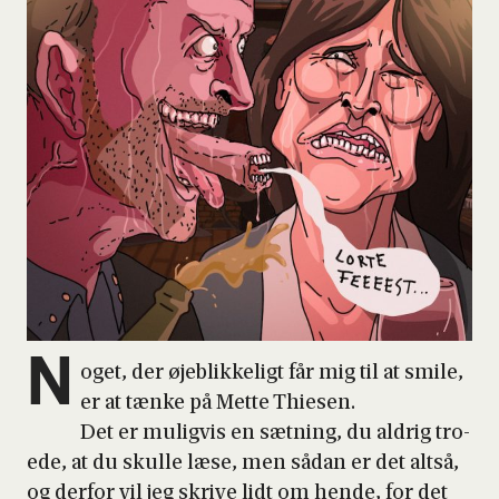
N
oget, der øje­blik­ke­ligt får mig til at smi­le,
er at tæn­ke på Met­te Thie­sen.
Det er mulig­vis en sæt­ning, du aldrig tro­
e­de, at du skul­le læse, men sådan er det alt­så,
og der­for vil jeg skri­ve lidt om hen­de, for det