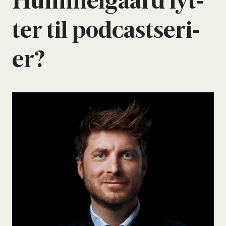
Hum­mel­gaard lyt­
ter til podcast­se­ri­
er?