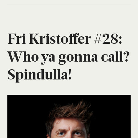
Fri Kri­stof­fer #28:
Who ya gon­na call?
Spin­dul­la!