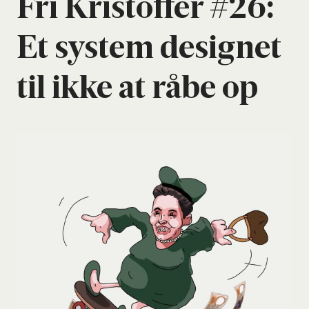
Fri Kri­stof­fer #26:
Et system desig­net
til ikke at råbe op