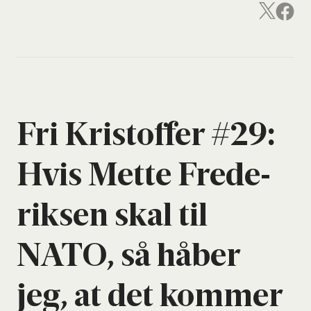
Fri Kri­stof­fer #29:
Hvis Met­te Fre­de­
rik­sen skal til
NATO, så håber
jeg, at det kom­mer