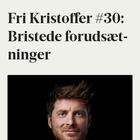
Fri Kri­stof­fer #30:
Bri­ste­de for­ud­sæt­
nin­ger