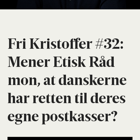
Fri Kri­stof­fer #32:
Mener Etisk Råd
mon, at dan­sker­ne
har ret­ten til deres
egne post­kas­ser?