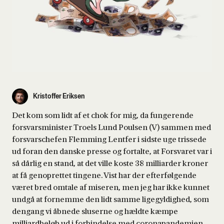
Kristoffer Eriksen
Det kom som lidt af et chok for mig, da fungerende
forsvarsminister Troels Lund Poulsen (V) sammen med
forsvarschefen Flemming Lentfer i sidste uge trissede
ud foran den danske presse og fortalte, at Forsvaret var i
så dårlig en stand, at det ville koste 38 milliarder kroner
at få genoprettet tingene. Vist har der efterfølgende
været bred omtale af miseren, men jeg har ikke kunnet
undgå at fornemme den lidt samme ligegyldighed, som
dengang vi åbnede sluserne og hældte kæmpe
milliardbeløb ud i forbindelse med coronapandemien.