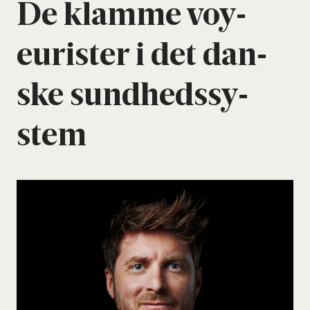
De klam­me voy­
euri­ster i det dan­
ske sund­heds­sy­
stem