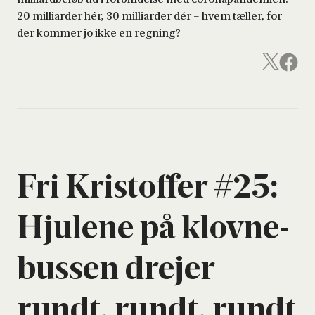
20 milliarder hér, 30 milliarder dér – hvem tæller, for
der kommer jo ikke en regning?
Fri Kri­stof­fer #25:
Hju­le­ne på klov­ne­
bus­sen dre­jer
rundt, rundt, rundt