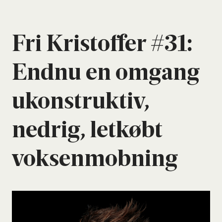
Fri Kri­stof­fer #31:
End­nu en omgang
ukon­struk­tiv,
nedrig, let­købt
vok­sen­mob­ning