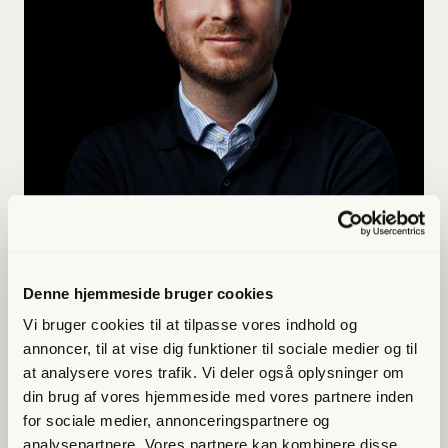
Denne hjemmeside bruger cookies
Kristoffer Eriksen
Vi bruger cookies til at tilpasse vores indhold og
Efter Moderaterne har ansat den notoriske spindoktor
annoncer, til at vise dig funktioner til sociale medier og til
Ulla Østergaard – også kendt som “Spindulla” og
at analysere vores trafik. Vi deler også oplysninger om
“Mutter Skrap” – som ny kommunikationschef, fristes
din brug af vores hjemmeside med vores partnere inden
man til at spørge, om der snart er flere ledige sæder i
for sociale medier, annonceringspartnere og
klovnebussen?
analysepartnere. Vores partnere kan kombinere disse