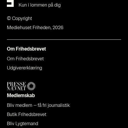
Kun i lommen på dig
© Copyright
Mediehuset Friheden, 2026
Om Fri­heds­bre­vet
Om Fri­heds­bre­vet
Udgi­ve­rer­klæ­ring
Med­lem­skab
Bliv med­lem – få fri jour­na­li­stik
Butik Fri­heds­bre­vet
Bliv Lyg­te­mand