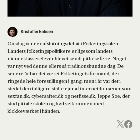
Kristoffer Eriksen
Onsdag var der afslutningsdebat i Folketingssalen.
Landets folketingspolitikere er ligesom landets
niendeklasseselever blevet sendt på læseferie. Noget
var nyt ved denne ellers så traditionsbundne dag. De
senere år har det været Folketingets formand, der
ringede hele forestillingen i gang, men i år var det i
stedet den tidligere stolte ejer af internetdomæner som
sexfan.dk, cybersafter.dk og netfisse.dk, Jeppe Søe, der
stod på talerstolen og bød velkommen med
klokkeværket i hånden.