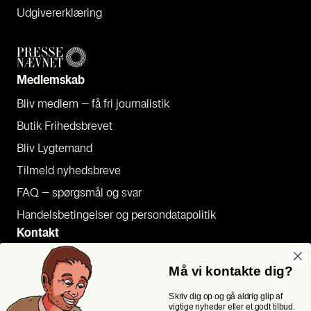
Udgi­ve­rer­klæ­ring
Med­lem­skab
Bliv med­lem – få fri jour­na­li­stik
Butik Fri­heds­bre­vet
Bliv Lyg­te­mand
Til­meld nyheds­bre­ve
FAQ – spørgs­mål og svar
Han­dels­be­tin­gel­ser og per­son­da­ta­po­li­tik
Kon­takt
Pres­se
Må vi kontakte dig?
Send et tip
Skriv dig op og gå aldrig glip af
Kon­takt os
vigtige nyheder eller et godt tilbud.