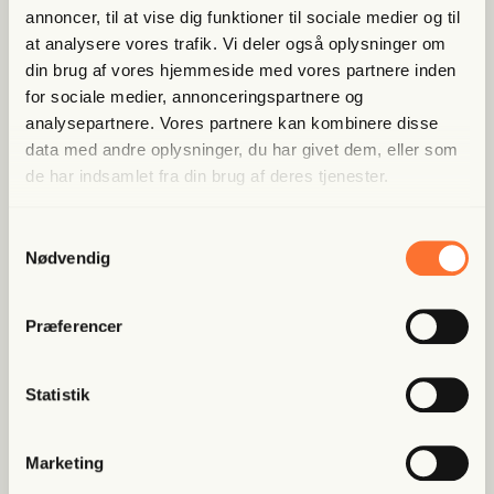
Bliv med­lem og spar nu
annoncer, til at vise dig funktioner til sociale medier og til
at analysere vores trafik. Vi deler også oplysninger om
din brug af vores hjemmeside med vores partnere inden
Allerede medlem?
Log ind her.
for sociale medier, annonceringspartnere og
analysepartnere. Vores partnere kan kombinere disse
data med andre oplysninger, du har givet dem, eller som
de har indsamlet fra din brug af deres tjenester.
Samtykkevalg
Nødvendig
Populære artikler
Præferencer
Fri Ban­dit
Statistik
Han var strå­mand i rock­er­re­la­
te­ret fak­tura­fa­brik: “Jeg skal...
Marketing