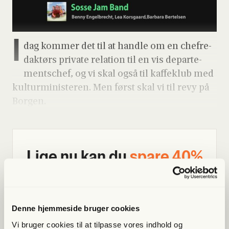
I
dag kom­mer det til at hand­le om en che­fre­
dak­tørs pri­va­te rela­tion til en vis depar­te­
ments­chef, og vi skal også til kaf­fe­klub med
kul­tur­mi­ni­ste­ren. Men først skal vi til revy på
Bor­gen.
Lige nu kan du
spa­re 40%
Bliv med­lem og få adgang til hele Fri­heds­bre­vet. Fra
artik­ler til podcasts – få ori­gi­nal jour­na­li­stik, du ikke
fin­der andre ste­der
Denne hjemmeside bruger cookies
Vi bruger cookies til at tilpasse vores indhold og