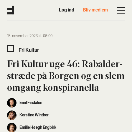
Log ind
Bliv medlem
15. november 2023 kl. 06:00
Fri Kul­tur
Fri Kul­tur uge 46: Rabal­der­
stræ­de på Bor­gen og en slem
omgang kon­spira­nel­la
Emil Findalen
Kerstine Winther
Emilie Høegh Engbirk