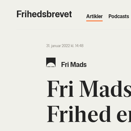
Frihedsbrevet
Artik­ler
Podcasts
31. januar 2022 kl. 14:48
Fri Mads
Fri Mads
Fri­hed e