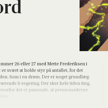
ord
um­mer 26 eller 27 med Met­te Fre­de­rik­sen i
et er svært at hol­de styr på antal­let, for det
an­den. Som i en drøm. Der er noget grund­læg­
æ­ren­de S‑regering. Der sker hele tiden ting,
r­for det er pas­sen­de, at pres­se­mø­de­r­ne
­len.