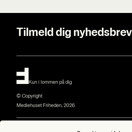
Tilmeld dig nyhedsbrev
Kun i lommen på dig
© Copyright
Mediehuset Friheden, 2026
Om Fri­heds­bre­vet
Med­lem­sk