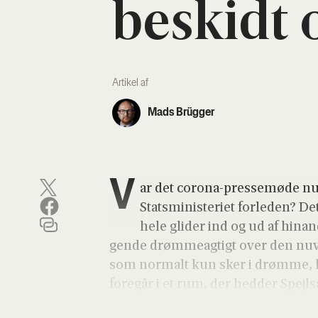
beskidt 
Artikel af
Mads Brügger
V
ar det cor­o­na-pres­se­mø­de n
Stats­mi­ni­ste­ri­et for­le­den? D
hele gli­der ind og ud af hin­
gen­de drøm­me­ag­tigt over den nuv
som nor­malt kun sker i drøm­me, hvo
fore­går i et rum, der hed­der Spejlsa