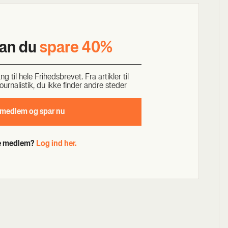
kan du
spa­re 40%
til hele Fri­heds­bre­vet. Fra artik­ler til
our­na­li­stik, du ikke fin­der andre ste­der
 med­lem og spar nu
de medlem?
Log ind her.