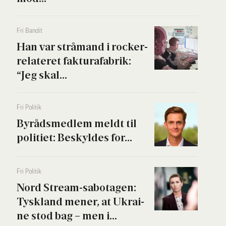
Fri Ban­dit
Han var strå­mand i rock­er­
re­la­te­ret fak­tura­fa­brik:
“Jeg skal...
Fri Poli­tik
Byrå­ds­med­lem meldt til
poli­ti­et: Beskyl­des for...
Fri Poli­tik
Nord Stream-sabo­ta­gen:
Tys­kland mener, at Ukrai­
ne stod bag – men i...