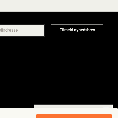
Få Mads Brüggers
Følg os