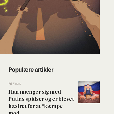
Populære artikler
Fri Finans
Han mæn­ger sig med
Putins spid­ser og er ble­vet
hædret for at “kæm­pe
mod...