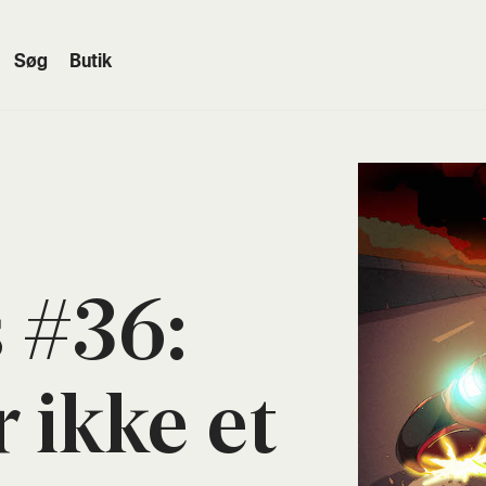
Søg
Butik
 #36:
r ikke et