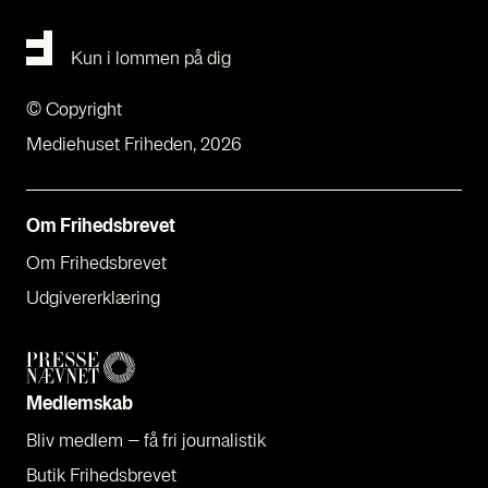
Kun i lommen på dig
© Copyright
Mediehuset Friheden, 2026
Om Fri­heds­bre­vet
Om Fri­heds­bre­vet
Udgi­ve­rer­klæ­ring
Med­lem­skab
Bliv med­lem – få fri jour­na­li­stik
Butik Fri­heds­bre­vet