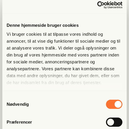
for­stand på kunst.
Denne hjemmeside bruger cookies
Lige nu kan du
spa­re 40%
Vi bruger cookies til at tilpasse vores indhold og
annoncer, til at vise dig funktioner til sociale medier og til
at analysere vores trafik. Vi deler også oplysninger om
Bliv med­lem og få adgang til hele Fri­heds­bre­vet. Fra
artik­ler til podcasts – få ori­gi­nal jour­na­li­stik, du ikke
din brug af vores hjemmeside med vores partnere inden
fin­der andre ste­der
for sociale medier, annonceringspartnere og
analysepartnere. Vores partnere kan kombinere disse
Bliv med­lem og spar nu
data med andre oplysninger, du har givet dem, eller som
de har indsamlet fra din brug af deres tjenester.
Allerede medlem?
Log ind her.
Samtykkevalg
Nødvendig
Præferencer