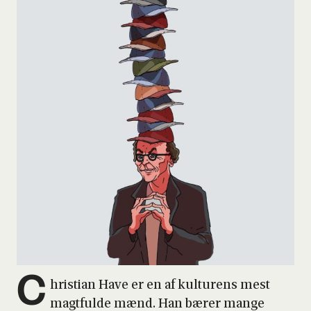
C
hri­sti­an Have er en af kul­tu­rens mest
magt­ful­de mænd. Han bærer man­ge