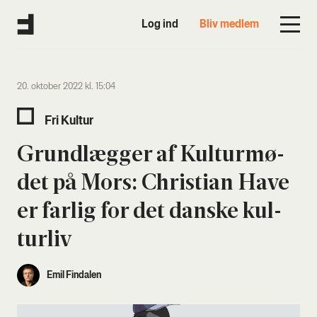
Log ind
Bliv medlem
20. oktober 2022 kl. 15:04
Fri Kul­tur
Grund­læg­ger af Kul­tur­mø­
det på Mors: Chri­sti­an Have
er far­lig for det dan­ske kul­
tur­liv
Emil Findalen