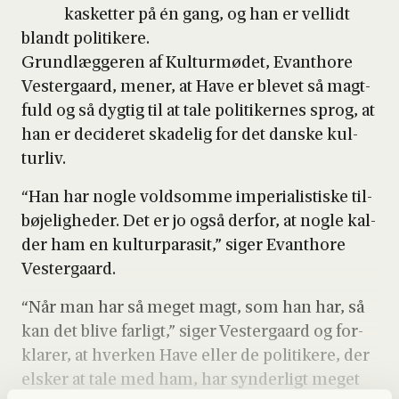
kasket­ter på én gang, og han er vel­lidt
blandt poli­ti­ke­re.
Grund­læg­ge­ren af Kul­tur­mø­det, Evant­ho­re
Vester­gaard, mener, at Have er ble­vet så magt­
fuld og så dyg­tig til at tale poli­ti­ker­nes sprog, at
han er deci­de­ret ska­de­lig for det dan­ske kul­
tur­liv.
“Han har nog­le vold­som­me impe­ri­a­li­sti­ske til­
bø­je­lig­he­der. Det er jo også der­for, at nog­le kal­
der ham en kul­tur­pa­ra­sit,” siger Evant­ho­re
Vester­gaard.
“Når man har så meget magt, som han har, så
kan det bli­ve far­ligt,” siger Vester­gaard og for­
kla­rer, at hver­ken Have eller de poli­ti­ke­re, der
elsker at tale med ham, har syn­der­ligt meget