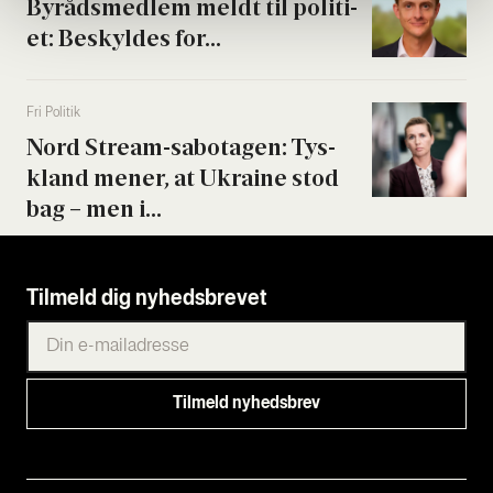
Byrå­ds­med­lem meldt til poli­ti­
et: Beskyl­des for...
Fri Poli­tik
Nord Stream-sabo­ta­gen: Tys­
kland mener, at Ukrai­ne stod
bag – men i...
Tilmeld dig nyhedsbrevet