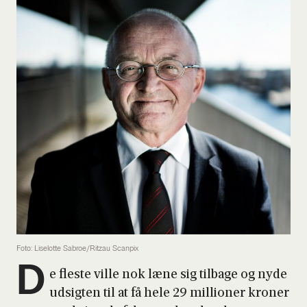
Foto: Liselotte Sabroe/Ritzau Scanpix
D
e fle­ste vil­le nok læne sig til­ba­ge og nyde
udsig­ten til at få hele 29 mil­li­o­ner kro­ner