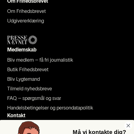
Om Fri­heds­bre­vet
Om Fri­heds­bre­vet
Udgi­ve­rer­klæ­ring
Med­lem­skab
Bliv med­lem – få fri jour­na­li­stik
Butik Fri­heds­bre­vet
Bliv Lyg­te­mand
Til­meld nyheds­bre­ve
FAQ – spørgs­mål og svar
Han­dels­be­tin­gel­ser og per­son­da­ta­po­li­tik
Kon­takt
Pres­se
Må vi kontakte dig?