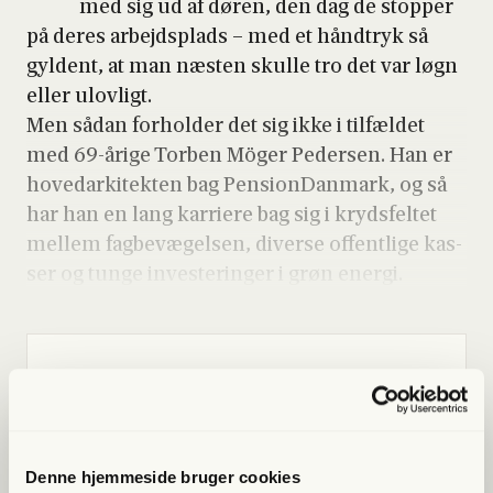
med sig ud af døren, den dag de stop­per
på deres arbejds­plads – med et hånd­tryk så
gyl­dent, at man næsten skul­le tro det var løgn
eller ulov­ligt.
Men sådan for­hol­der det sig ikke i til­fæl­det
med 69-åri­ge Tor­ben Möger Peder­sen. Han er
hove­d­ar­ki­tek­ten bag Pen­sionDan­mark, og så
har han en lang kar­ri­e­re bag sig i kryds­fel­tet
mel­lem fag­be­væ­gel­sen, diver­se offent­li­ge kas­
ser og tun­ge inve­ste­rin­ger i grøn ener­gi.
Lige nu kan du
spa­re 40%
Bliv med­lem og få adgang til hele Fri­heds­bre­vet. Fra
Denne hjemmeside bruger cookies
artik­ler til podcasts – få ori­gi­nal jour­na­li­stik, du ikke