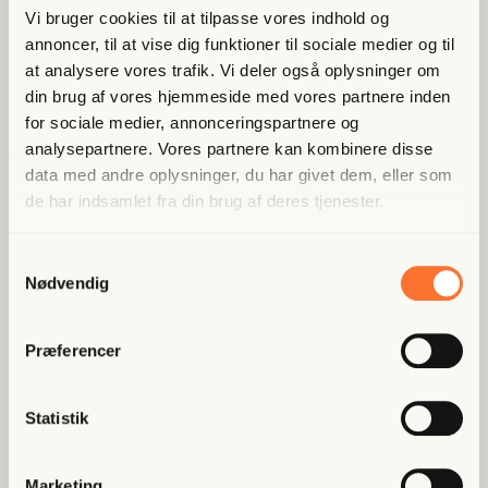
fin­der andre ste­der
Vi bruger cookies til at tilpasse vores indhold og
annoncer, til at vise dig funktioner til sociale medier og til
Bliv med­lem og spar nu
at analysere vores trafik. Vi deler også oplysninger om
din brug af vores hjemmeside med vores partnere inden
for sociale medier, annonceringspartnere og
Allerede medlem?
Log ind her.
analysepartnere. Vores partnere kan kombinere disse
data med andre oplysninger, du har givet dem, eller som
de har indsamlet fra din brug af deres tjenester.
Samtykkevalg
Nødvendig
Præferencer
Populære artikler
Statistik
Fri Finans
Han mæn­ger sig med Putins
spid­ser og er ble­vet hædret for
Marketing