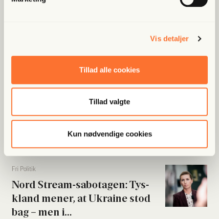
at “kæm­pe mod...
Vis detaljer
Fri Ban­dit
Han var strå­mand i rock­er­re­la­
Tillad alle cookies
te­ret fak­tura­fa­brik: “Jeg skal...
Tillad valgte
Fri Poli­tik
Byrå­ds­med­lem meldt til poli­ti­
Kun nødvendige cookies
et: Beskyl­des for...
Fri Poli­tik
Nord Stream-sabo­ta­gen: Tys­
kland mener, at Ukrai­ne stod
bag – men i...