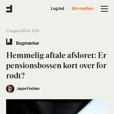
Log ind
Bliv medlem
17. august 2025 kl. 10:24
Bog­mær­ker
Hem­me­lig afta­le afslø­ret: Er
pen­sions­bos­sen kørt over for
rødt?
Jeppe Findalen