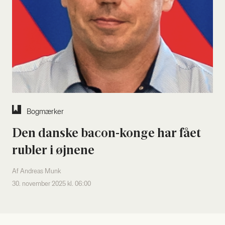
Bog­mær­ker
Den dan­ske bacon-kon­ge har fået
rub­ler i øjne­ne
Af Andreas Munk
30. november 2025 kl. 06:00