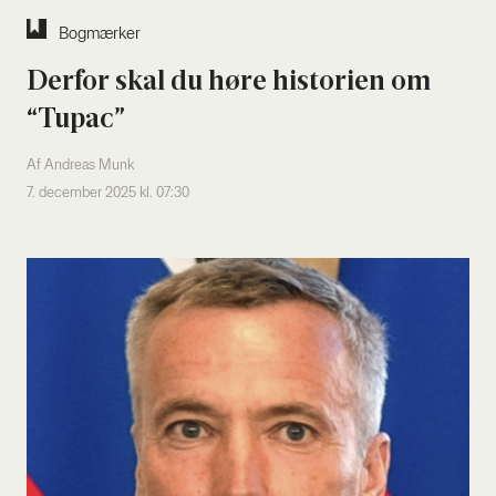
Bog­mær­ker
Der­for skal du høre histo­ri­en om
“Tupac”
Af Andreas Munk
7. december 2025 kl. 07:30