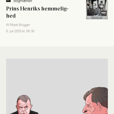
Bog­mær­ker
Prins Hen­riks hem­me­lig­
hed
Af Mads Brügger
6. juli 2025 kl. 06:30