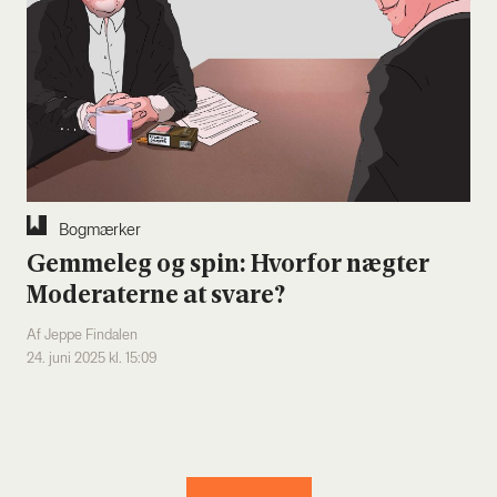
Bog­mær­ker
Gem­me­leg og spin: Hvor­for næg­ter
Mode­ra­ter­ne at sva­re?
Af Jeppe Findalen
24. juni 2025 kl. 15:09