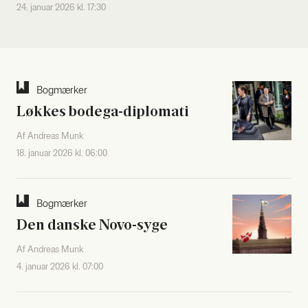
24. januar 2026 kl. 17:30
Bog­mær­ker
Løk­kes bode­ga-diplo­ma­ti
Af Andreas Munk
18. januar 2026 kl. 06:00
Bog­mær­ker
Den dan­ske Novo-syge
Af Andreas Munk
4. januar 2026 kl. 07:00