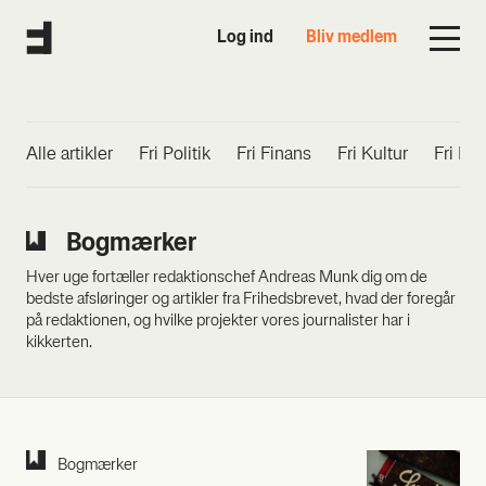
Log ind
Bliv medlem
Alle artik­ler
Fri Poli­tik
Fri Finans
Fri Kul­tur
Fri Ma
Bog­mær­ker
Hver uge fortæller redaktionschef Andreas Munk dig om de
bedste afsløringer og artikler fra Frihedsbrevet, hvad der foregår
på redaktionen, og hvilke projekter vores journalister har i
kikkerten.
Bog­mær­ker