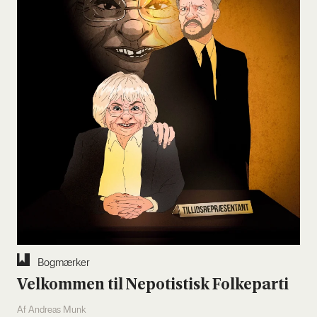
Bog­mær­ker
Vel­kom­men til Nepo­ti­stisk Fol­ke­par­ti
Af Andreas Munk