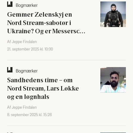
Bog­mær­ker
Gem­mer Zelen­skyj en
Nord Stream-sabo­tør i
Ukrai­ne? Og er Mes­ser­s­ch­
midt fuld af løgn?
Af Jeppe Findalen
21. september 2025 kl. 10:00
Bog­mær­ker
Sand­he­dens time – om
Nord Stream, Lars Løk­ke
og en løgn­hals
Af Jeppe Findalen
8. september 2025 kl. 15:28