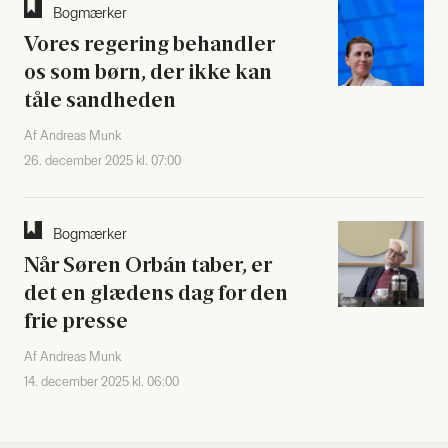
Bog­mær­ker
Vores rege­ring behand­ler
os som børn, der ikke kan
tåle sand­he­den
Af Andreas Munk
26. december 2025 kl. 07:00
Bog­mær­ker
Når Søren Orbán taber, er
det en glæ­dens dag for den
frie pres­se
Af Andreas Munk
14. december 2025 kl. 06:00