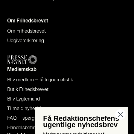
Om Fri­heds­bre­vet
Om Fri­heds­bre­vet
Udgi­ve­rer­klæ­ring
Med­lem­skab
Bliv med­lem – få fri jour­na­li­stik
Butik Fri­heds­bre­vet
Bliv Lyg­te­mand
Til­meld nyheds­bre­ve
Få Redaktionschefens
FAQ – spørgs­mål og svar
ugentlige nyhedsbrev
Han­dels­be­tin­gel­ser og per­son­da­ta­po­li­tik