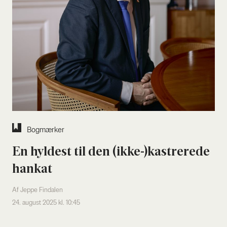
Bog­mær­ker
En hyl­dest til den (ikke-)kastrerede
hankat
Af Jeppe Findalen
24. august 2025 kl. 10:45