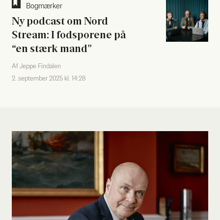
Bog­mær­ker
Ny podcast om Nord
Stream: I fod­spo­re­ne på
“en stærk mand”
Af Jeppe Findalen
2. september 2025 kl. 14:28