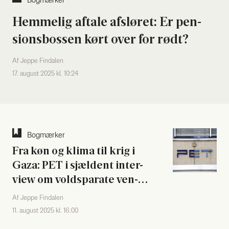
Bog­mær­ker
Hem­me­lig afta­le afslø­ret: Er pen­
sions­bos­sen kørt over for rødt?
Af Jeppe Findalen
17. august 2025 kl. 10:24
Bog­mær­ker
Fra køn og kli­ma til krig i
Gaza: PET i sjæl­dent inter­
view om volds­pa­ra­te ven­
stre­ek­stre­mi­ster i Dan­
Af Jeppe Findalen
mark
11. august 2025 kl. 16:00