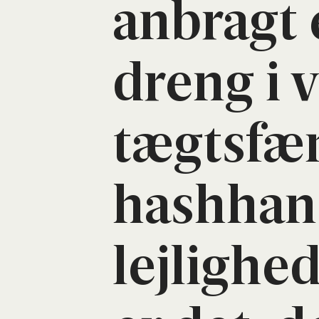
anbragt 
dreng i 
tægts­fæn
has­hhan
lej­lig­h