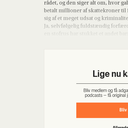
rå­det, og den siger alt om, hvor ga
betalt mil­li­o­ner af skat­te­kro­ner ti
sig af et meget udsat og kri­mi­na­li­t
Ja, selv­føl­ge­lig fuld­stæn­dig for­fæ
en stof­rus har stuk­ket et andet ba
Lige nu 
Bliv med­lem og få adgang 
podcasts – få ori­gi­nal j
Bliv