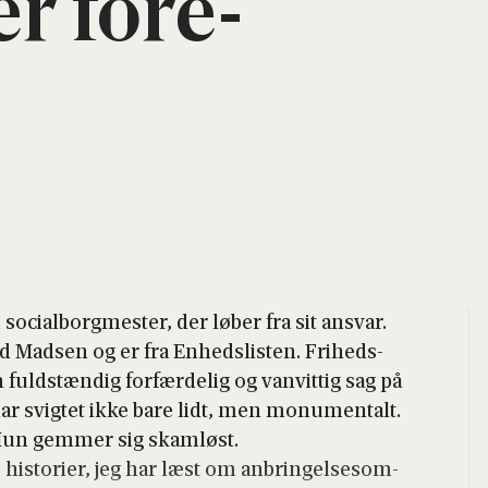
er fore­
ci­al­borg­me­ster, der løber fra sit ansvar.
 Mad­sen og er fra Enheds­li­sten. Fri­heds­
fuld­stæn­dig for­fær­de­lig og van­vit­tig sag på
har svig­tet ikke bare lidt, men monu­men­talt.
Hun gem­mer sig skam­løst.
sto­ri­er, jeg har læst om anbrin­gel­ses­om­