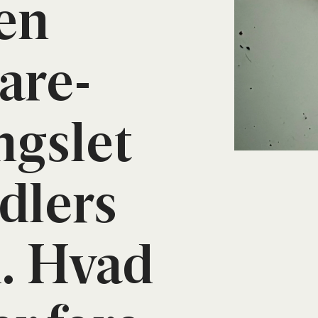
en
vare­
gs­let
d­lers
ed. Hvad