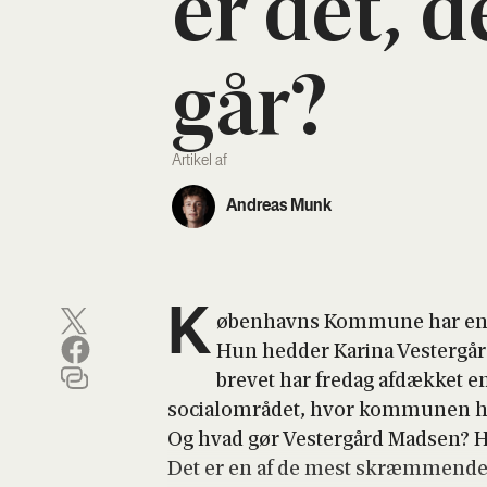
er det, d
går?
Artikel af
Andreas Munk
K
øben­havns Kom­mu­ne har en so
Hun hed­der Kari­na Vester­gård
bre­vet har fre­dag afdæk­ket en 
soci­a­l­om­rå­det, hvor kom­mu­nen 
Og hvad gør Vester­gård Mad­sen? 
Det er en af de mest skræm­men­de hi