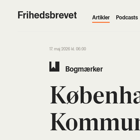
Frihedsbrevet
Artik­ler
Podcasts
17. maj 2026 kl. 06:00
Bog­mær­ker
Køben­h
Kom­mu­