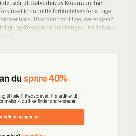
lt det står til. Køben­havns Kom­mu­ne har
l folk med kri­mi­nel­le for­bin­del­ser for at tage
et­stru­et barn. Hvor­dan tror I lige, det er gået?
r­de­ligt, og dren­gen er nu i fængsel, for­di han i
rn ned.
kan du
spa­re 40%
til hele Fri­heds­bre­vet. Fra artik­ler til
our­na­li­stik, du ikke fin­der andre ste­der
 med­lem og spar nu