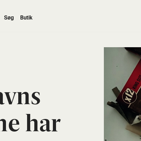
Søg
Butik
avns
ne har