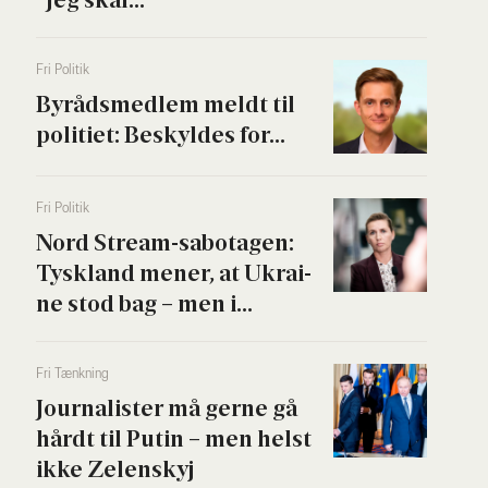
Fri Poli­tik
Byrå­ds­med­lem meldt til
poli­ti­et: Beskyl­des for...
Fri Poli­tik
Nord Stream-sabo­ta­gen:
Tys­kland mener, at Ukrai­
ne stod bag – men i...
Fri Tænk­ning
Jour­na­li­ster må ger­ne gå
hårdt til Putin – men helst
ikke Zelen­skyj