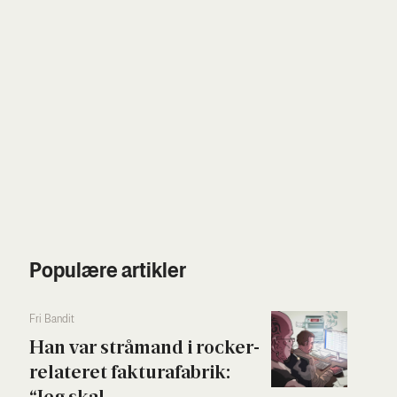
Populære artikler
Fri Ban­dit
Han var strå­mand i rock­er­
re­la­te­ret fak­tura­fa­brik:
“Jeg skal...