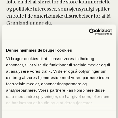
løf­te en del af slø­ret for de sto­re kom­merci­el­le
og poli­ti­ske inter­es­ser, som øjen­syn­ligt spil­ler
en rol­le i de ame­ri­kan­ske til­stræ­bel­ser for at få
Grøn­land under sig.
Og så var han en af dem, der stod i spid­sen for
Donald Trumps ind­sats for at erhver­ve sig
Grøn­land under præ­si­den­tens før­ste valg­pe­ri­
Denne hjemmeside bruger cookies
o­de.
Vi bruger cookies til at tilpasse vores indhold og
annoncer, til at vise dig funktioner til sociale medier og til
at analysere vores trafik. Vi deler også oplysninger om
din brug af vores hjemmeside med vores partnere inden
Lige nu kan du
spa­re 40%
for sociale medier, annonceringspartnere og
analysepartnere. Vores partnere kan kombinere disse
data med andre oplysninger, du har givet dem, eller som
Bliv med­lem og få adgang til hele Fri­heds­bre­vet. Fra
de har indsamlet fra din brug af deres tjenester.
artik­ler til podcasts – få ori­gi­nal jour­na­li­stik, du ikke
fin­der andre ste­der
Samtykkevalg