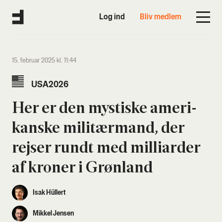
Log ind
Bliv medlem
15. februar 2025 kl. 11:44
USA2026
Her er den mysti­ske ame­ri­
kan­ske mili­tærmand, der
rej­ser rundt med mil­li­ar­der
af kro­ner i Grøn­land
Isak Hüllert
Mikkel Jensen