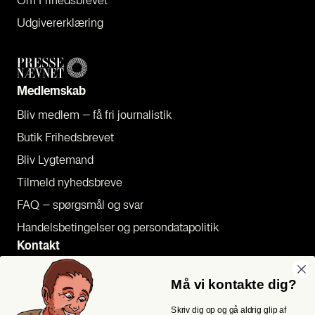
Om Fri­heds­bre­vet
Udgi­ve­rer­klæ­ring
Med­lem­skab
Bliv med­lem – få fri jour­na­li­stik
Butik Fri­heds­bre­vet
Bliv Lyg­te­mand
Til­meld nyheds­bre­ve
FAQ – spørgs­mål og svar
Han­dels­be­tin­gel­ser og per­son­da­ta­po­li­tik
Kon­takt
Pres­se
Må vi kontakte dig?
Send et tip
Skriv dig op og gå aldrig glip af