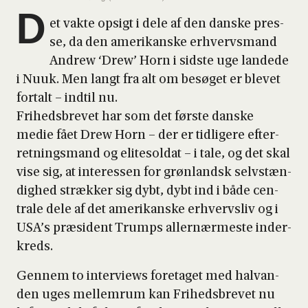
D
et vak­te opsigt i dele af den dan­ske pres­
se, da den ame­ri­kan­ske erhvervs­mand
Andrew ‘Drew’ Horn i sid­ste uge lan­de­de
i Nuuk. Men langt fra alt om besø­get er ble­vet
for­talt – ind­til nu.
Fri­heds­bre­vet har som det før­ste dan­ske
medie fået Drew Horn – der er tid­li­ge­re efter­
ret­nings­mand og eli­te­sol­dat – i tale, og det skal
vise sig, at inter­es­sen for grøn­land­sk selv­stæn­
dig­hed stræk­ker sig dybt, dybt ind i både cen­
tra­le dele af det ame­ri­kan­ske erhvervs­liv og i
USA’s præ­si­dent Trumps aller­nær­me­ste inder­
kreds.
Gen­nem to inter­views fore­ta­get med halvan­
den uges mel­lem­rum kan Fri­heds­bre­vet nu