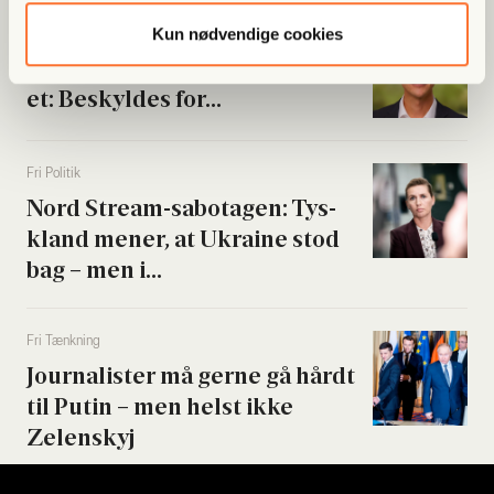
Kun nødvendige cookies
Fri Poli­tik
Byrå­ds­med­lem meldt til poli­ti­
et: Beskyl­des for...
Fri Poli­tik
Nord Stream-sabo­ta­gen: Tys­
kland mener, at Ukrai­ne stod
bag – men i...
Fri Tænk­ning
Jour­na­li­ster må ger­ne gå hårdt
til Putin – men helst ikke
Zelen­skyj