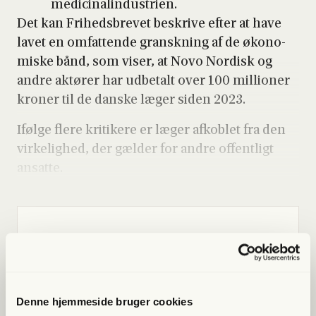
medi­ci­na­lin­du­stri­en.
Det kan Fri­heds­bre­vet beskri­ve efter at have
lavet en omfat­ten­de gransk­ning af de øko­no­
mi­ske bånd, som viser, at Novo Nor­disk og
andre aktø­rer har udbe­talt over 100 mil­li­o­ner
kro­ner til de dan­ske læger siden 2023.
Iføl­ge fle­re kri­ti­ke­re er læger afkoblet fra den
vir­ke­lig­hed, der gæl­der for andre offent­ligt
ansat­te.
Lige nu kan du
spa­re 40%
Bliv med­lem og få adgang til hele Fri­heds­bre­vet. Fra
artik­ler til podcasts – få ori­gi­nal jour­na­li­stik, du ikke
Denne hjemmeside bruger cookies
fin­der andre ste­der