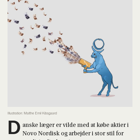
Illustration: Malthe Emil Kibsgaard
D
an­ske læger er vil­de med at købe aktier i
Novo Nor­disk og arbej­der i stor stil for