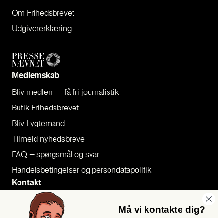
Om Fri­heds­bre­vet
Udgi­ve­rer­klæ­ring
Med­lem­skab
Bliv med­lem – få fri jour­na­li­stik
Butik Fri­heds­bre­vet
Bliv Lyg­te­mand
Til­meld nyheds­bre­ve
FAQ – spørgs­mål og svar
Han­dels­be­tin­gel­ser og per­son­da­ta­po­li­tik
Kon­takt
Pres­se
Må vi kontakte dig?
Send et tip