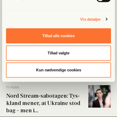
at “kæm­pe mod...
Vis detaljer
Fri Ban­dit
Han var strå­mand i rock­er­re­la­
te­ret fak­tura­fa­brik: “Jeg skal...
Tillad alle cookies
Tillad valgte
Fri Poli­tik
Byrå­ds­med­lem meldt til poli­ti­
et: Beskyl­des for...
Kun nødvendige cookies
Fri Poli­tik
Nord Stream-sabo­ta­gen: Tys­
kland mener, at Ukrai­ne stod
bag – men i...