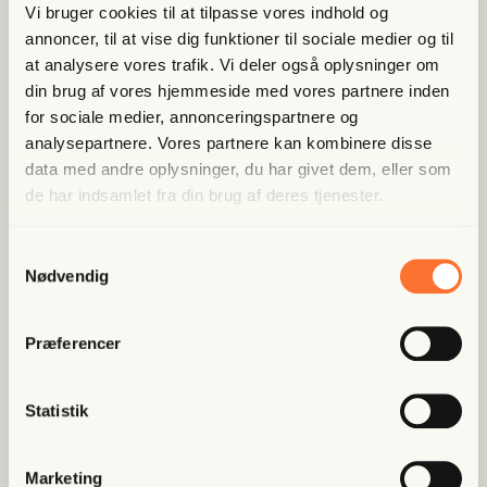
Vi bruger cookies til at tilpasse vores indhold og
annoncer, til at vise dig funktioner til sociale medier og til
Bliv med­lem og spar nu
at analysere vores trafik. Vi deler også oplysninger om
din brug af vores hjemmeside med vores partnere inden
Allerede medlem?
Log ind her.
for sociale medier, annonceringspartnere og
analysepartnere. Vores partnere kan kombinere disse
data med andre oplysninger, du har givet dem, eller som
de har indsamlet fra din brug af deres tjenester.
Samtykkevalg
Nødvendig
Præferencer
Populære artikler
Statistik
Fri Finans
Han mæn­ger sig med Putins
spid­ser og er ble­vet hædret for
Marketing