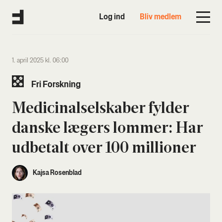
Log ind
Bliv medlem
1. april 2025 kl. 06:00
Fri Forsk­ning
Medi­ci­nal­sel­ska­ber fyl­der
dan­ske lægers lom­mer: Har
udbe­talt over 100 mil­li­o­ner
Kajsa Rosenblad