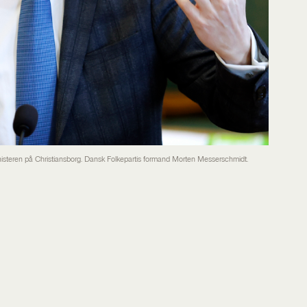
isteren på Christiansborg. Dansk Folkepartis formand Morten Messerschmidt.