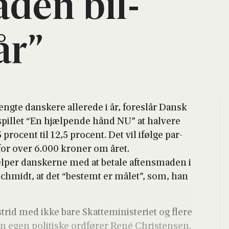
­den bil­
 år”
g­te dan­ske­re alle­re­de i år, fore­slår Dansk
spil­let “En hjæl­pen­de hånd NU” at hal­ve­re
ro­cent til 12,5 pro­cent. Det vil iføl­ge par­
e for over 6.000 kro­ner om året.
æl­per dan­sker­ne med at beta­le aftens­ma­den i
­s­ch­midt, at det “bestemt er målet”, som, han
strid med ikke bare Skat­te­mi­ni­ste­ri­et og fle­re
 egen poli­ti­ske ord­fø­rer René Chri­sten­sen.