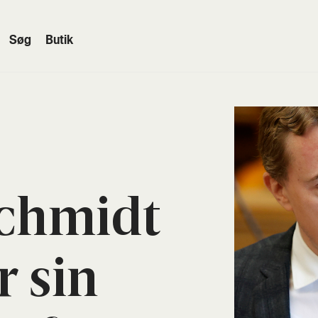
Søg
Butik
­ch­midt
r sin