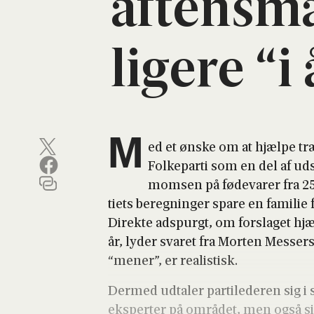
aftens­ma
li­ge­re “i
M
ed et ønske om at hjæl­pe træn
Fol­ke­par­ti som en del af ud
mom­sen på føde­va­rer fra 25 p
tiets bereg­nin­ger spa­re en fami­li
Direk­te ads­purgt, om for­sla­get hj
år, lyder sva­ret fra Mor­ten Mes­ser
“mener”, er rea­li­stisk.
Der­med udta­ler par­ti­le­de­ren sig i 
eks­per­ter på områ­det, men også sin