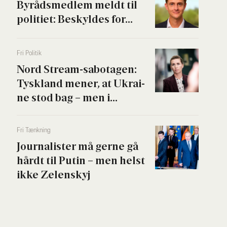
Byrå­ds­med­lem meldt til
poli­ti­et: Beskyl­des for...
Fri Poli­tik
Nord Stream-sabo­ta­gen:
Tys­kland mener, at Ukrai­
ne stod bag – men i...
Fri Tænk­ning
Jour­na­li­ster må ger­ne gå
hårdt til Putin – men helst
ikke Zelen­skyj