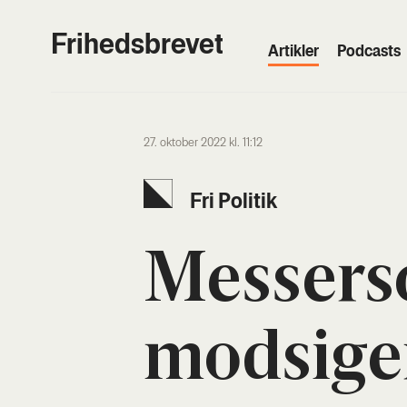
Frihedsbrevet
Artik­ler
Podcasts
27. oktober 2022 kl. 11:12
Fri Poli­tik
Mes­ser­s
mod­si­ge