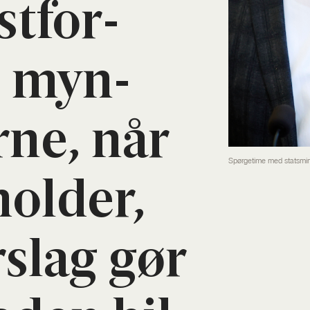
t­for­
 myn­
r­ne, når
Spørgetime med statsmin
hol­der,
­slag gør