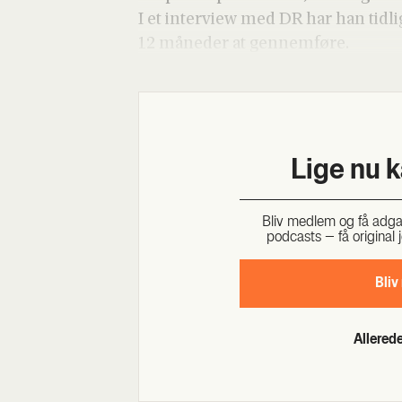
I et inter­view med DR har han tid­li­
12 måne­der at gen­nem­fø­re.
Lige nu 
Bliv med­lem og få adgang 
podcasts – få ori­gi­nal j
Bliv
Allere