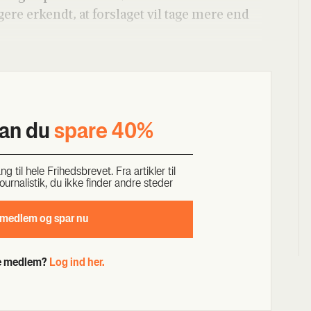
ge­re erkendt, at for­sla­get vil tage mere end
kan du
spa­re 40%
til hele Fri­heds­bre­vet. Fra artik­ler til
our­na­li­stik, du ikke fin­der andre ste­der
 med­lem og spar nu
de medlem?
Log ind her.