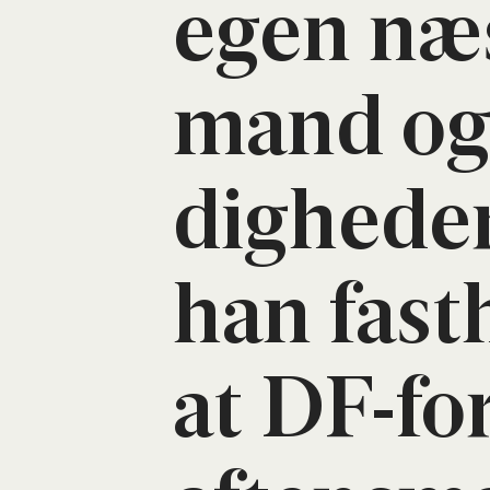
egen næs
mand og
dig­he­de
han fast­
at DF-for