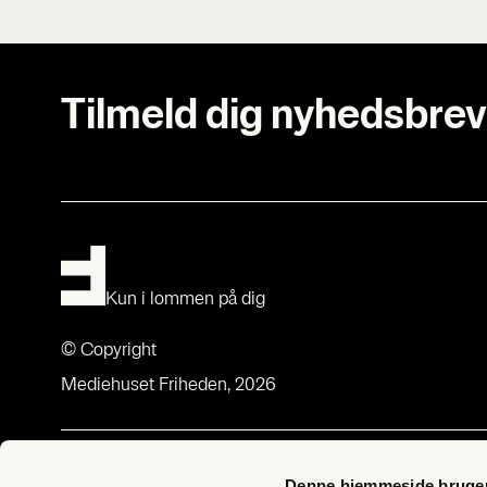
Tilmeld dig nyhedsbrev
Kun i lommen på dig
© Copyright
Mediehuset Friheden, 2026
Om Fri­heds­bre­vet
Med­lem­sk
Denne hjemmeside bruger