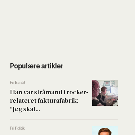
Populære artikler
Fri Ban­dit
Han var strå­mand i rock­er­
re­la­te­ret fak­tura­fa­brik:
“Jeg skal...
Fri Poli­tik