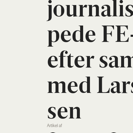
jour­na­li
pe­de FE-
efter sam
med Lar
sen
Artikel af