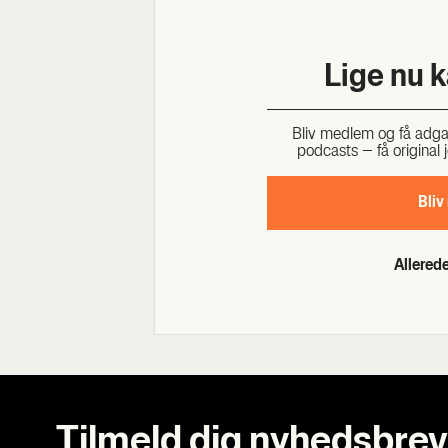
Lige nu 
Bliv med­lem og få adgang 
podcasts – få ori­gi­nal j
Bliv
Allere
Tilmeld dig nyhedsbrev