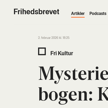
Frihedsbrevet
Artik­ler
Podcasts
2. februar 2026 kl. 18:25
Fri Kul­tur
Myste­ri­
bogen: 