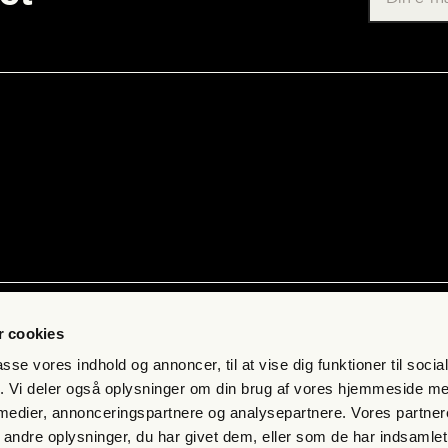
ab
Kon­takt
 cookies
 få fri jour­na­li­stik
Pres­se
passe vores indhold og annoncer, til at vise dig funktioner til soci
s­bre­vet
Send et tip
fik. Vi deler også oplysninger om din brug af vores hjemmeside m
 medier, annonceringspartnere og analysepartnere. Vores partne
mand
Kon­takt os
ndre oplysninger, du har givet dem, eller som de har indsamlet 
eds­bre­ve