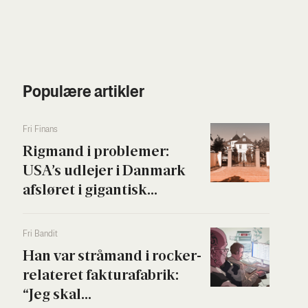
Populære artikler
Fri Finans
Rig­mand i pro­ble­mer:
USA’s udle­jer i Dan­mark
afslø­ret i gigan­tisk...
Fri Ban­dit
Han var strå­mand i rock­er­
re­la­te­ret fak­tura­fa­brik:
“Jeg skal...