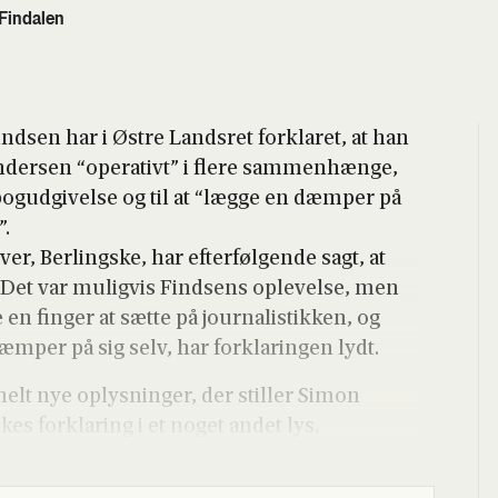
 Findalen
ind­sen har i Østre Lands­ret for­kla­ret, at han
nder­sen “ope­ra­tivt” i fle­re sam­men­hæn­ge,
og­ud­gi­vel­se og til at “læg­ge en dæm­per på
”.
, Ber­ling­s­ke, har efter­føl­gen­de sagt, at
Det var mulig­vis Find­sens ople­vel­se, men
 en fin­ger at sæt­te på jour­na­li­stik­ken, og
­per på sig selv, har for­kla­rin­gen lydt.
elt nye oplys­nin­ger, der stil­ler Simon
kes for­kla­ring i et noget andet lys.