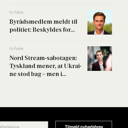
Fri Poli­tik
Byrå­ds­med­lem meldt til
poli­ti­et: Beskyl­des for...
Fri Poli­tik
Nord Stream-sabo­ta­gen:
Tys­kland mener, at Ukrai­
ne stod bag – men i...