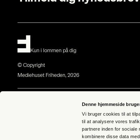
Kun i lommen på dig
© Copyright
Mediehuset Friheden, 2026
Om Fri­heds­bre­vet
Med­lem­sk
Denne hjemmeside bruger
Om Fri­heds­bre­vet
Bliv med­lem –
Vi bruger cookies til at til
Udgi­ve­rer­klæ­ring
Butik Fri­hed
til at analysere vores tra
partnere inden for sociale
Bliv Lyg­te­
kombinere disse data med a
Til­meld nyh