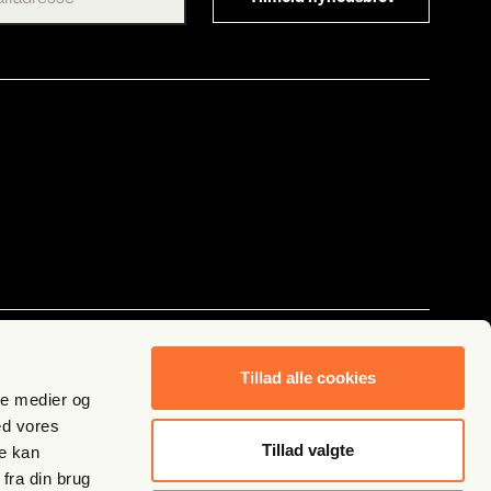
Følg os
Tillad alle cookies
ale medier og
ed vores
Tillad valgte
re kan
fra din brug