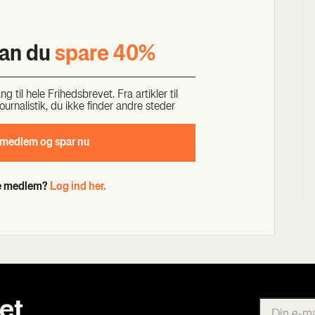
kan du
spa­re 40%
til hele Fri­heds­bre­vet. Fra artik­ler til
our­na­li­stik, du ikke fin­der andre ste­der
 med­lem og spar nu
de medlem?
Log ind her.
et