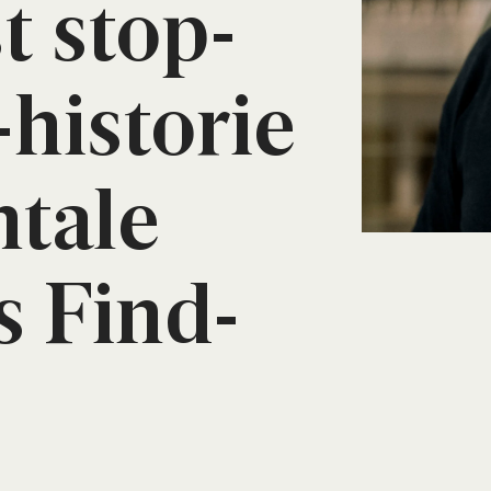
st stop­
histo­rie
­ta­le
s Find­