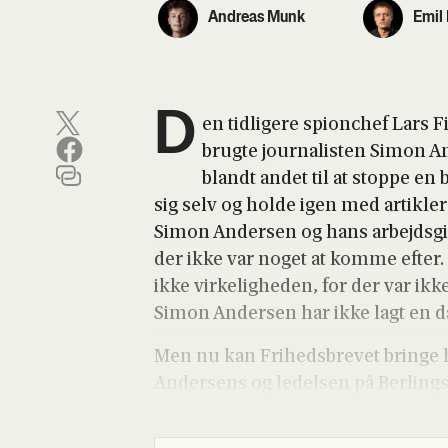
Andreas Munk
Emil
D
en tid­li­ge­re spionchef Lars F
brug­te jour­na­li­sten Simon A
blandt andet til at stop­pe en b
sig selv og hol­de igen med artik­ler
Simon Ander­sen og hans arbejds­gi­ver
der ikke var noget at kom­me efter. 
ikke vir­ke­lig­he­den, for der var ikke
Simon Ander­sen har ikke lagt en dæm
Men nu kan Fri­heds­bre­vet brin­ge h
Ander­sens og ledel­sen på Ber­ling­s­