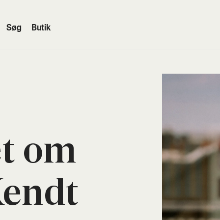
Søg
Butik
et om
Kendt