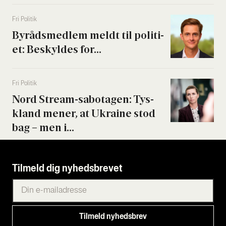
Fri Poli­tik
Byrå­ds­med­lem meldt til poli­ti­
et: Beskyl­des for...
Fri Poli­tik
Nord Stream-sabo­ta­gen: Tys­
kland mener, at Ukrai­ne stod
bag – men i...
Tilmeld dig nyhedsbrevet