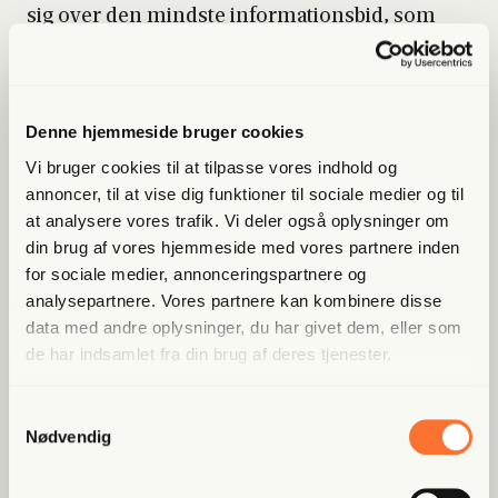
sig over den mind­ste infor­ma­tions­bid, som
om der var et atom­mis­sil på vej mod Køben­
havn.
Stats­mi­ni­ster Met­te Fre­de­rik­sen adva­re­de os
Denne hjemmeside bruger cookies
om, at det­te kun var star­ten, og at vi i Euro­pa
Vi bruger cookies til at tilpasse vores indhold og
kun har én pri­mær fjen­de, og det er Rusland.
annoncer, til at vise dig funktioner til sociale medier og til
Der­for bør vi være på vagt og gøre præ­cis, som
at analysere vores trafik. Vi deler også oplysninger om
hun og hen­des rege­ring ønsker. De, der ikke
din brug af vores hjemmeside med vores partnere inden
mak­ker ret eller ikke accep­te­rer for­tæl­lin­gen,
for sociale medier, annonceringspartnere og
analysepartnere. Vores partnere kan kombinere disse
går fjen­dens ærin­de.
data med andre oplysninger, du har givet dem, eller som
de har indsamlet fra din brug af deres tjenester.
Sam­me tea­ter­fo­re­stil­ling fik vi, da gas­rør­led­
nin­ger­ne i Øster­sø­en i sep­tem­ber 2022 blev
Samtykkevalg
sprængt i styk­ker.
Nødvendig
Og under pan­de­mi­en greb stats­mi­ni­ste­ren til