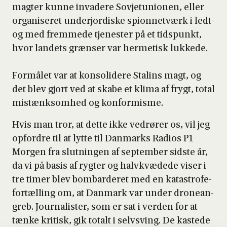
mag­ter kun­ne inva­de­re Sov­je­tu­ni­o­nen, eller
orga­ni­se­ret underjor­di­ske spionnet­værk i ledt­
og med frem­me­de tje­ne­ster på et tids­punkt,
hvor lan­dets græn­ser var her­me­tisk luk­ke­de.
For­må­let var at kon­so­li­de­re Stal­ins magt, og
det blev gjort ved at ska­be et kli­ma af frygt, total
mistænksom­hed og kon­for­mis­me.
Hvis man tror, at det­te ikke ved­rø­rer os, vil jeg
opfor­dre til at lyt­te til Dan­marks Radios P1
Mor­gen fra slut­nin­gen af sep­tem­ber sid­ste år,
da vi på basis af ryg­ter og halv­kvæ­de­de viser i
tre timer blev bom­bar­de­ret med en kata­stro­fe-
for­tæl­ling om, at Dan­mark var under dro­ne­an­
greb. Jour­na­li­ster, som er sat i ver­den for at
tæn­ke kri­tisk, gik totalt i selvsving. De kaste­de