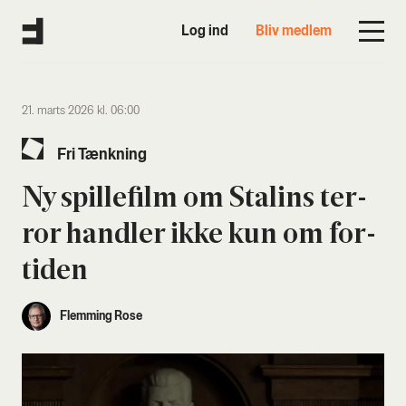
Log ind
Bliv medlem
21. marts 2026 kl. 06:00
Fri Tænk­ning
Ny spil­le­film om Stal­ins ter­
ror hand­ler ikke kun om for­
ti­den
Flemming Rose