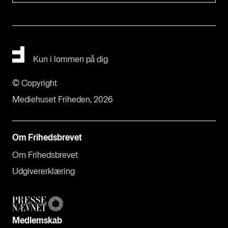
Kun i lommen på dig
© Copyright
Mediehuset Friheden, 2026
Om Fri­heds­bre­vet
Om Fri­heds­bre­vet
Udgi­ve­rer­klæ­ring
Med­lem­skab