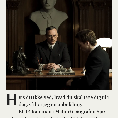
H
vis du ikke ved, hvad du skal tage dig til i
dag, så har jeg en anbe­fa­ling:
Kl. 14 kan man i Mal­mø i bio­gra­fen Spe­