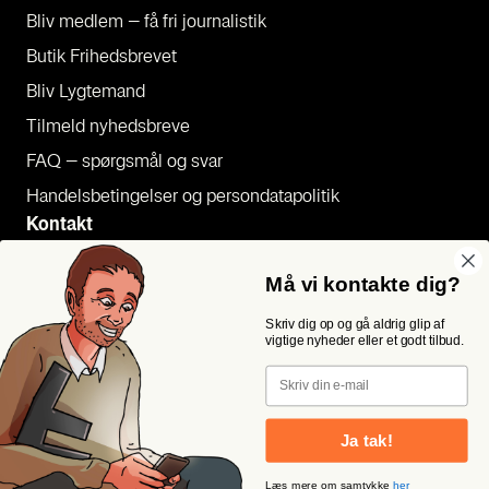
Bliv med­lem – få fri jour­na­li­stik
Butik Fri­heds­bre­vet
Bliv Lyg­te­mand
Til­meld nyheds­bre­ve
FAQ – spørgs­mål og svar
Han­dels­be­tin­gel­ser og per­son­da­ta­po­li­tik
Kon­takt
Pres­se
Må vi kontakte dig?
Send et tip
Skriv dig op og gå aldrig glip af
Kon­takt os
vigtige nyheder eller et godt tilbud.
Følg os
Email
Ja tak!
Læs mere om samtykke
her