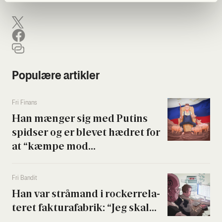
Populære artikler
Fri Finans
Han mæn­ger sig med Putins
spid­ser og er ble­vet hædret for
at “kæm­pe mod...
Fri Ban­dit
Han var strå­mand i rock­er­re­la­
te­ret fak­tura­fa­brik: “Jeg skal...