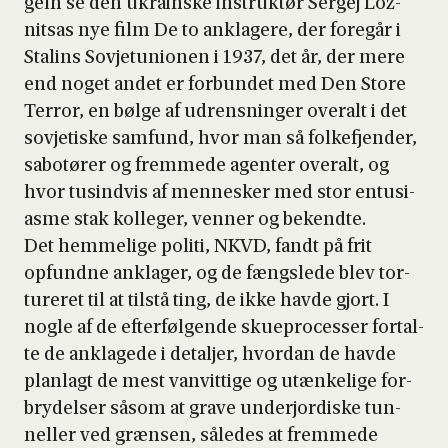
geln se den ukrain­ske instruk­tør Ser­gej Loz­
nitsas nye film De to ankla­ge­re, der fore­går i
Stal­ins Sov­je­tu­ni­o­nen i 1937, det år, der mere
end noget andet er for­bun­det med Den Sto­re
Ter­ror, en bøl­ge af udrens­nin­ger overalt i det
sov­je­ti­ske sam­fund, hvor man så fol­kefjen­der,
sabo­tø­rer og frem­me­de agen­ter overalt, og
hvor tusind­vis af men­ne­sker med stor entu­si­
as­me stak kol­le­ger, ven­ner og bekend­te.
Det hem­me­li­ge poli­ti, NKVD, fandt på frit
opfund­ne ankla­ger, og de fængs­le­de blev tor­
tu­re­ret til at til­stå ting, de ikke hav­de gjort. I
nog­le af de efter­føl­gen­de sku­e­pro­ces­ser for­tal­
te de ankla­ge­de i detal­jer, hvor­dan de hav­de
plan­lagt de mest van­vit­ti­ge og utæn­ke­li­ge for­
bry­del­ser såsom at gra­ve underjor­di­ske tun­
nel­ler ved græn­sen, såle­des at frem­me­de