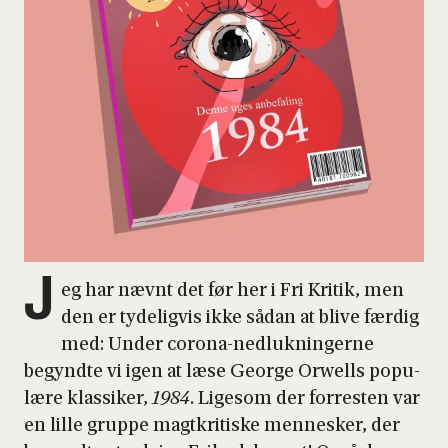
J
eg har nævnt det før her i Fri Kri­tik, men
den er tyde­lig­vis ikke sådan at bli­ve fær­dig
med: Under cor­o­na-ned­luk­nin­ger­ne
begynd­te vi igen at læse Geor­ge Orwells popu­
læ­re klas­si­ker,
1984
. Lige­som der for­re­sten var
en lil­le grup­pe magt­kri­ti­ske men­ne­sker, der