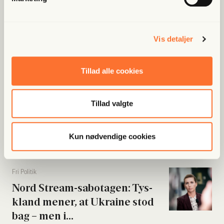
at “kæm­pe mod...
Vis detaljer
Fri Ban­dit
Han var strå­mand i rock­er­re­la­
Tillad alle cookies
te­ret fak­tura­fa­brik: “Jeg skal...
Tillad valgte
Fri Poli­tik
Byrå­ds­med­lem meldt til poli­ti­
et: Beskyl­des for...
Kun nødvendige cookies
Fri Poli­tik
Nord Stream-sabo­ta­gen: Tys­
kland mener, at Ukrai­ne stod
bag – men i...