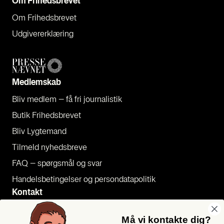
Om Fri­heds­bre­vet
Om Fri­heds­bre­vet
Udgi­ve­rer­klæ­ring
Med­lem­skab
Bliv med­lem – få fri jour­na­li­stik
Butik Fri­heds­bre­vet
Bliv Lyg­te­mand
Til­meld nyheds­bre­ve
FAQ – spørgs­mål og svar
Han­dels­be­tin­gel­ser og per­son­da­ta­po­li­tik
Kon­takt
Pres­se
Må vi kontakte dig?