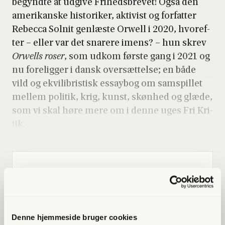
begynd­te at udgi­ve Fri­heds­bre­vet! Også den
ame­ri­kan­ske histo­ri­ker, akti­vist og for­fat­ter
Rebec­ca Sol­nit gen­læ­ste Orwell i 2020, hvor­ef­
ter – eller var det sna­re­re imens? – hun skrev
Orwells roser
, som udkom før­ste gang i 2021 og
nu fore­lig­ger i dansk over­sæt­tel­se; en både
vild og ekvi­li­bri­stisk essay­bog om sam­spil­let
mel­lem poli­tik, krig, kunst, skøn­hed og glæ­de,
som vi skal høre mere om i den­ne uges Fri Kri­
tik.
Lige nu kan du
spa­re 40%
Bliv med­lem og få adgang til hele Fri­heds­bre­vet. Fra
artik­ler til podcasts – få ori­gi­nal jour­na­li­stik, du ikke
Denne hjemmeside bruger cookies