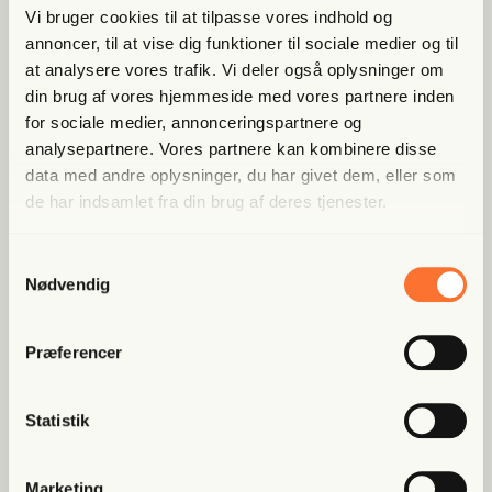
fin­der andre ste­der
Vi bruger cookies til at tilpasse vores indhold og
annoncer, til at vise dig funktioner til sociale medier og til
Bliv med­lem og spar nu
at analysere vores trafik. Vi deler også oplysninger om
din brug af vores hjemmeside med vores partnere inden
for sociale medier, annonceringspartnere og
Allerede medlem?
Log ind her.
analysepartnere. Vores partnere kan kombinere disse
data med andre oplysninger, du har givet dem, eller som
de har indsamlet fra din brug af deres tjenester.
Samtykkevalg
Nødvendig
Præferencer
Populære artikler
Statistik
Fri Finans
Han mæn­ger sig med Putins
spid­ser og er ble­vet hædret for
Marketing