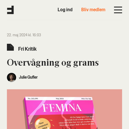
Log ind
Bliv medlem
22. maj 2024 kl. 16:03
Fri Kri­tik
Over­våg­ning og grams
Julie Gufler