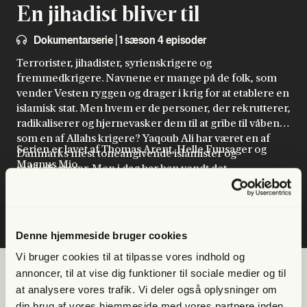
En jihadist bliver til
Dokumentarserie | 1 sæson 4 episoder
Terrorister, jihadister, syrienskrigere og
fremmedkrigere. Navnene er mange på de folk, som
vender Vesten ryggen og drager i krig for at etablere en
islamisk stat. Men hvem er de personer, der rekrutterer,
radikaliserer og hjernevasker dem til at gribe til våben
som en af Allahs krigere? Yaqoub Ali har været en af
Serien er lavet af Thomas Arent, Helle Fuusager og
Danmarks mest toneangivende islamister og
Magnus Mio.
radikalisatorer. Men i dag har han vendt det
ekstremistiske miljø ryggen – og nu er han klar til at
Musik af Leo Peter Larsen og Ida Skjerk.
fortælle sin historie og se sin fortid i øjnene. Han møder
blandt andet moren til en dansk dreng, han
Konsulent: Tore Hamming
radikaliserede, og som efterfølgende endte sit liv i
Denne hjemmeside bruger cookies
Syrien som bare 18-årig.
Vi bruger cookies til at tilpasse vores indhold og
annoncer, til at vise dig funktioner til sociale medier og til
at analysere vores trafik. Vi deler også oplysninger om
Sæson 1
din brug af vores hjemmeside med vores partnere inden