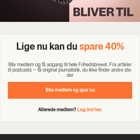
Lige nu kan du
spa­re 40%
Bliv med­lem og få adgang til hele Fri­heds­bre­vet. Fra artik­ler
til podcasts – få ori­gi­nal jour­na­li­stik, du ikke fin­der andre ste­
der
Bliv med­lem og spar nu
Allerede medlem?
Log ind her.