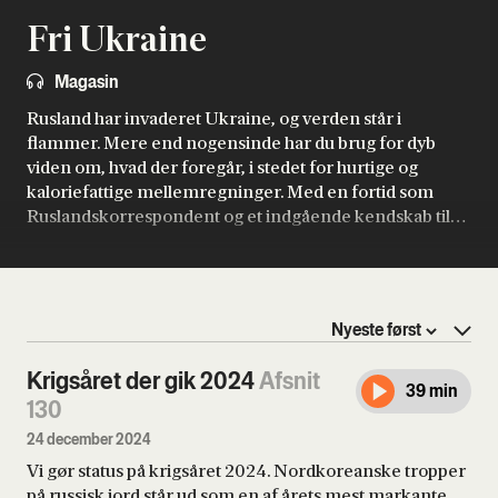
Fri Ukraine
Magasin
Rusland har invaderet Ukraine, og verden står i
flammer. Mere end nogensinde har du brug for dyb
viden om, hvad der foregår, i stedet for hurtige og
kaloriefattige mellemregninger. Med en fortid som
Ruslandskorrespondent og et indgående kendskab til
både den russiske og den ukrainske historie vil
Flemming Rose perspektivere den seneste udvikling i
krigen mod øst, der med chefredaktørens ord er en
“historisk
game changer
for den vestlige
sikkerhedsorden”.
Krigsåret der gik 2024
Afsnit
39 min
130
24 december 2024
Vi gør status på krigsåret 2024. Nordkoreanske tropper
på russisk jord står ud som en af årets mest markante