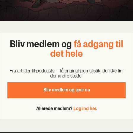
Bliv med­lem og
få adgang til
det hele
Fra artik­ler til podcasts – få ori­gi­nal jour­na­li­stik, du ikke fin­
der andre ste­der
Bliv med­lem og spar nu
Allerede medlem?
Log ind her.