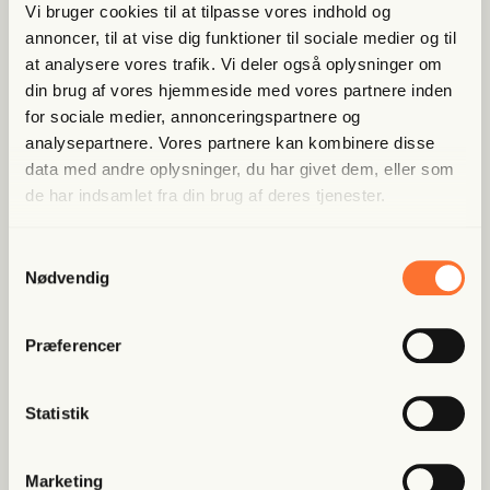
Vi bruger cookies til at tilpasse vores indhold og
annoncer, til at vise dig funktioner til sociale medier og til
Bliv med­lem og spar nu
at analysere vores trafik. Vi deler også oplysninger om
din brug af vores hjemmeside med vores partnere inden
Allerede medlem?
Log ind her.
for sociale medier, annonceringspartnere og
analysepartnere. Vores partnere kan kombinere disse
data med andre oplysninger, du har givet dem, eller som
de har indsamlet fra din brug af deres tjenester.
Samtykkevalg
Nødvendig
Præferencer
Populære artikler
Statistik
Fri Finans
Rig­mand i pro­ble­mer: USA’s
udle­jer i Dan­mark afslø­ret i
Marketing