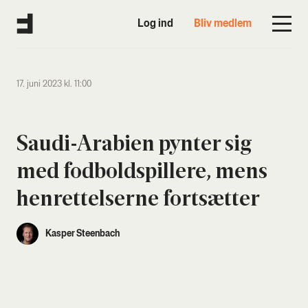
Log ind
Bliv medlem
17. juni 2023 kl. 11:00
Sau­di-Ara­bi­en pyn­ter sig
med fod­bold­spil­le­re, mens
hen­ret­tel­ser­ne fort­sæt­ter
Kasper Steenbach