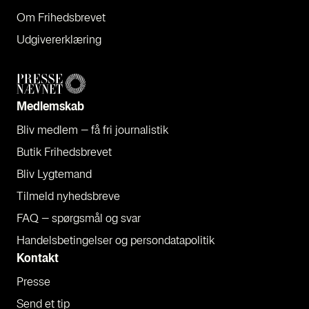
Om Fri­heds­bre­vet
Udgi­ve­rer­klæ­ring
Med­lem­skab
Bliv med­lem – få fri jour­na­li­stik
Butik Fri­heds­bre­vet
Bliv Lyg­te­mand
Til­meld nyheds­bre­ve
FAQ – spørgs­mål og svar
Han­dels­be­tin­gel­ser og per­son­da­ta­po­li­tik
Kon­takt
Pres­se
Send et tip