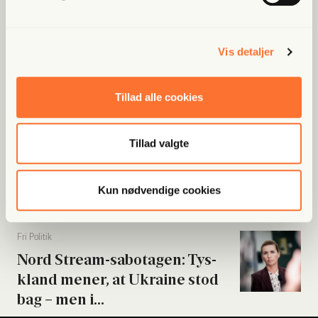
gigan­tisk...
Vis detaljer
Fri Ban­dit
Han var strå­mand i rock­er­re­la­
te­ret fak­tura­fa­brik: “Jeg skal...
Tillad alle cookies
Tillad valgte
Fri Poli­tik
Byrå­ds­med­lem meldt til poli­ti­
et: Beskyl­des for...
Kun nødvendige cookies
Fri Poli­tik
Nord Stream-sabo­ta­gen: Tys­
kland mener, at Ukrai­ne stod
bag – men i...