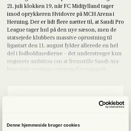
21. juli klok­ken 19, når FC Midtjyl­land tager
imod opryk­ke­ren Hvi­d­ov­re på MCH Are­na i
Her­ning. Der er lidt fle­re næt­ter til, at Sau­di Pro
League tager hul på den nye sæson, men de
stat­se­je­de klub­bers mas­si­ve oprust­ning til
ligastart den 11. august fyl­der alle­re­de en hel
del i fod­bold­me­di­er­ne – det under­stre­ger kun
regi­mets ambi­tion om at frem­stil­le Sau­di-Ara­
bi­en som ver­dens cen­trum for top­sport.
Lige nu kan du
spa­re 40%
Bliv med­lem og få adgang til hele Fri­heds­bre­vet. Fra
artik­ler til podcasts – få ori­gi­nal jour­na­li­stik, du ikke
Denne hjemmeside bruger cookies
fin­der andre ste­der