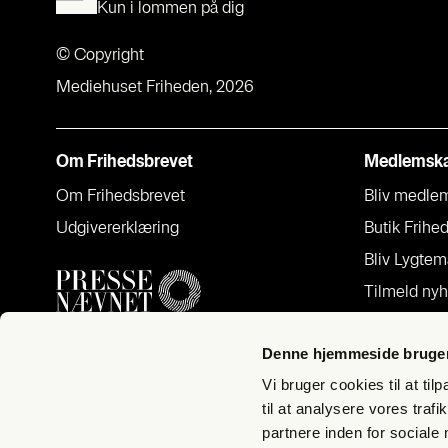
Kun i lommen på dig
© Copyright
Mediehuset Friheden, 2026
Om Fri­heds­bre­vet
Med­lem­sk
Om Fri­heds­bre­vet
Bliv med­lem –
Udgi­ve­rer­klæ­ring
Butik Fri­hed
Bliv Lyg­te­
Til­meld nyh
FAQ – spørg
Denne hjemmeside bruger
Han­dels­be­ti
Vi bruger cookies til at til
til at analysere vores tra
partnere inden for sociale