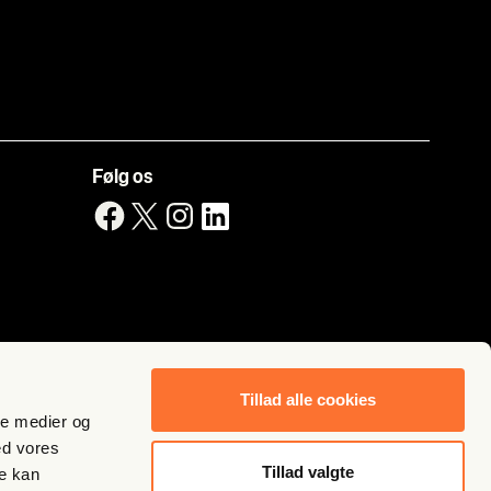
Følg os
Tillad alle cookies
ale medier og
ed vores
Tillad valgte
re kan