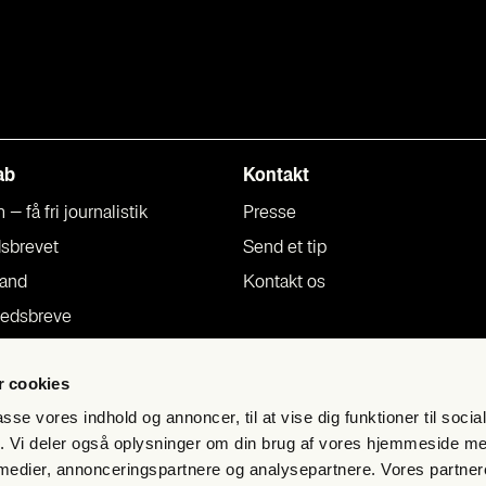
ab
Kon­takt
 få fri jour­na­li­stik
Pres­se
s­bre­vet
Send et tip
mand
Kon­takt os
eds­bre­ve
s­mål og svar
 cookies
n­gel­ser og per­son­da­ta­po­li­tik
passe vores indhold og annoncer, til at vise dig funktioner til soci
fik. Vi deler også oplysninger om din brug af vores hjemmeside m
 medier, annonceringspartnere og analysepartnere. Vores partne