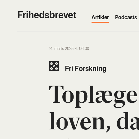
Frihedsbrevet
Artik­ler
Podcasts
14. marts 2025 kl. 06:00
Fri Forsk­ning
Top­læ­g
loven, d