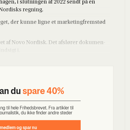
ha­gen, i slut­nin­gen af 2022 sendt på en
 Nor­disks reg­ning.
t, der kun­ne lig­ne et mar­ke­ting­frem­stød
­ret af Novo Nor­disk. Det afslø­rer doku­men­
nd­sigt i.
kan du
spa­re 40%
til hele Fri­heds­bre­vet. Fra artik­ler til
our­na­li­stik, du ikke fin­der andre ste­der
 med­lem og spar nu