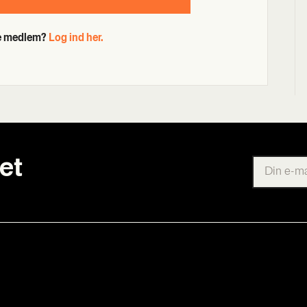
de medlem?
Log ind her.
et