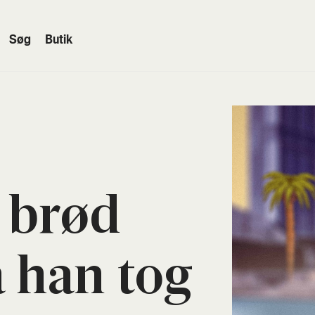
Søg
Butik
e brød
a han tog