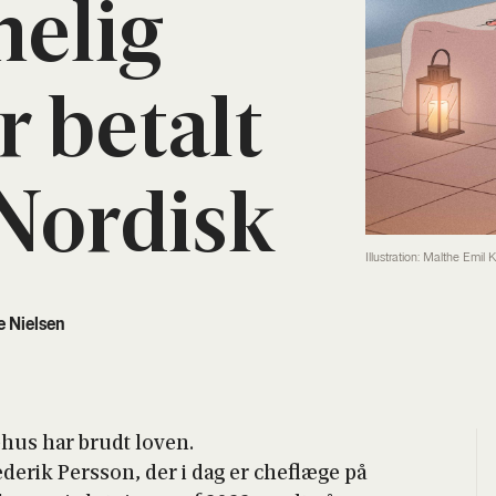
e­lig
r betalt
Nor­disk
Illustration: Malthe Emil 
e Nielsen
ge­hus har brudt loven.
de­rik Per­s­son, der i dag er che­flæ­ge på