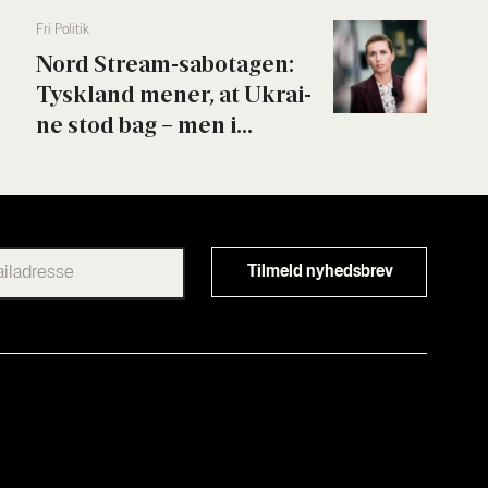
Fri Poli­tik
Nord Stream-sabo­ta­gen:
Tys­kland mener, at Ukrai­
ne stod bag – men i...