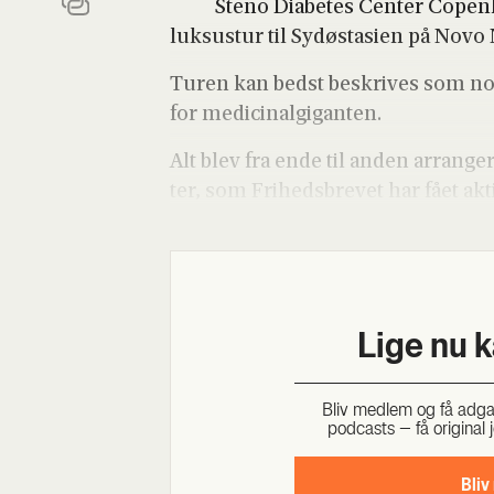
Steno Dia­be­tes Cen­ter Copen­
luksus­tur til Sydøst­a­si­en på Novo
Turen kan bedst beskri­ves som noge
for medi­ci­nal­gi­gan­ten.
Alt blev fra ende til anden arran­ge
ter, som Fri­heds­bre­vet har fået akti
Lige nu 
Bliv med­lem og få adgang 
podcasts – få ori­gi­nal j
Bliv