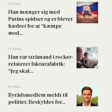
Fri Finans
Han mæn­ger sig med
Putins spid­ser og er ble­vet
hædret for at “kæm­pe
mod...
Fri Ban­dit
Han var strå­mand i rock­er­
re­la­te­ret fak­tura­fa­brik:
“Jeg skal...
Fri Poli­tik
Byrå­ds­med­lem meldt til
poli­ti­et: Beskyl­des for...