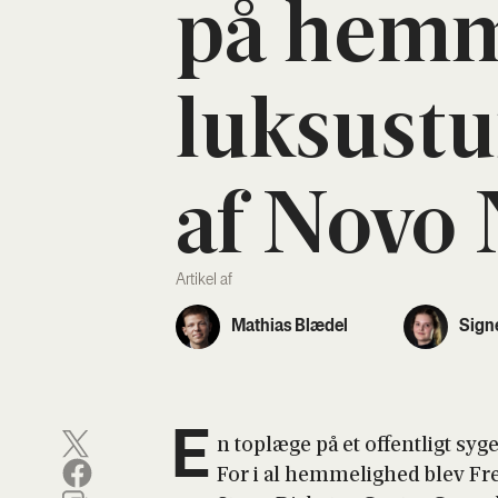
på hem­m
luksus­tu
af Novo 
Artikel af
Mathias Blædel
Sign
E
n top­læ­ge på et offent­ligt sy
For i al hem­me­lig­hed blev Fre­