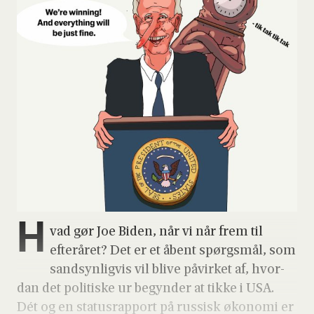
H
vad gør Joe Biden, når vi når frem til
efter­å­ret? Det er et åbent spørgs­mål, som
sand­syn­lig­vis vil bli­ve påvir­ket af, hvor­
dan det poli­ti­ske ur begyn­der at tik­ke i USA.
Dét og en sta­tus­rap­port på rus­sisk øko­no­mi er