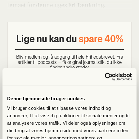
tema­et for den­ne uges Fri Tænk­ning.
Lige nu kan du
spa­re 40%
Bliv med­lem og få adgang til hele Fri­heds­bre­vet. Fra
artik­ler til podcasts – få ori­gi­nal jour­na­li­stik, du ikke
fin­der andre ste­der
Bliv med­lem og spar nu
Denne hjemmeside bruger cookies
Allerede medlem?
Log ind her.
Vi bruger cookies til at tilpasse vores indhold og
annoncer, til at vise dig funktioner til sociale medier og til
at analysere vores trafik. Vi deler også oplysninger om
din brug af vores hjemmeside med vores partnere inden
for sociale medier, annonceringspartnere og