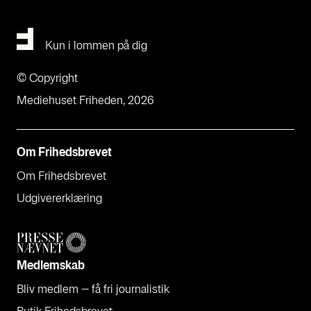
Kun i lommen på dig
© Copyright
Mediehuset Friheden, 2026
Om Fri­heds­bre­vet
Om Fri­heds­bre­vet
Udgi­ve­rer­klæ­ring
Med­lem­skab
Bliv med­lem – få fri jour­na­li­stik