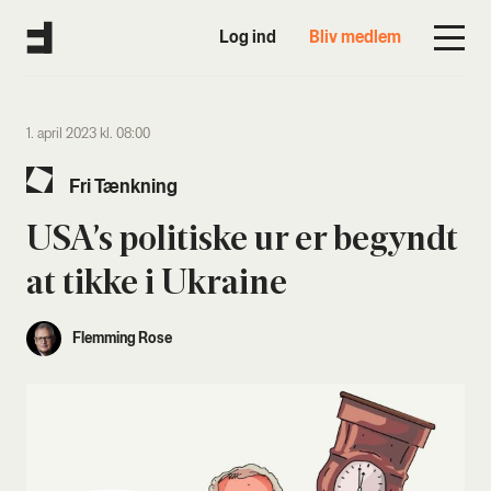
Log ind
Bliv medlem
1. april 2023 kl. 08:00
Fri Tænk­ning
USA’s poli­ti­ske ur er begyndt
at tik­ke i Ukrai­ne
Flemming Rose