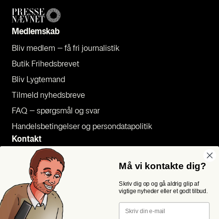
Med­lem­skab
Bliv med­lem – få fri jour­na­li­stik
Butik Fri­heds­bre­vet
Bliv Lyg­te­mand
Til­meld nyheds­bre­ve
FAQ – spørgs­mål og svar
Han­dels­be­tin­gel­ser og per­son­da­ta­po­li­tik
Kon­takt
Pres­se
Må vi kontakte dig?
Send et tip
Skriv dig op og gå aldrig glip af
Kon­takt os
vigtige nyheder eller et godt tilbud.
Følg os
Email