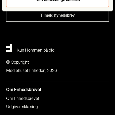
Kun i lommen på dig
© Copyright
Mediehuset Friheden, 2026
Om Fri­heds­bre­vet
Om Fri­heds­bre­vet
Udgi­ve­rer­klæ­ring