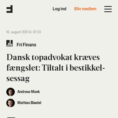
Log ind
Bliv medlem
16. august 2021 kl. 07:33
Fri Finans
Dansk topad­vo­kat kræ­ves
fængs­let: Til­talt i bestik­kel­
ses­sag
Andreas Munk
Mathias Blædel