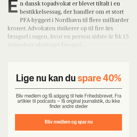
E
n dansk topad­vo­kat er ble­vet til­talt i en
bestik­kel­ses­sag, der hand­ler om et stort
PFA-byg­ge­ri i Nord­havn til fle­re mil­li­ar­der
kro­ner. Advo­ka­ten risi­ke­rer op til fire års
fængsel i sagen, hvor en per­son sid­ste år fik 15
måne­ders ube­tin­get fængsel…
Lige nu kan du
spa­re 40%
Bliv med­lem og få adgang til hele Fri­heds­bre­vet. Fra
artik­ler til podcasts – få ori­gi­nal jour­na­li­stik, du ikke
fin­der andre ste­der
Bliv med­lem og spar nu