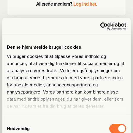
Allerede medlem?
Log ind her.
Denne hjemmeside bruger cookies
Vi bruger cookies til at tilpasse vores indhold og
annoncer, til at vise dig funktioner til sociale medier og til
Populære artikler
at analysere vores trafik. Vi deler også oplysninger om
din brug af vores hjemmeside med vores partnere inden
for sociale medier, annonceringspartnere og
Fri Finans
analysepartnere. Vores partnere kan kombinere disse
Han mæn­ger sig med Putins
data med andre oplysninger, du har givet dem, eller som
spid­ser og er ble­vet hædret for
de har indsamlet fra din brug af deres tjenester.
at “kæm­pe mod...
Samtykkevalg
Nødvendig
Fri Ban­dit