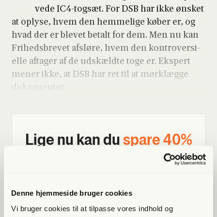
ve­de IC4-tog­sæt. For DSB har ikke ønsket
at oply­se, hvem den hem­me­li­ge køber er, og
hvad der er ble­vet betalt for dem. Men nu kan
Fri­heds­bre­vet afslø­re, hvem den kon­tro­ver­si­
el­le afta­ger af de udskæld­te toge er. Eks­pert
mener ikke, at DSB har ret til at mørklæg­ge
doku­men­ter.
Lige nu kan du
spa­re 40%
Bliv med­lem og få adgang til hele Fri­heds­bre­vet. Fra
artik­ler til podcasts – få ori­gi­nal jour­na­li­stik, du ikke
fin­der andre ste­der
Denne hjemmeside bruger cookies
Vi bruger cookies til at tilpasse vores indhold og
Bliv med­lem og spar nu