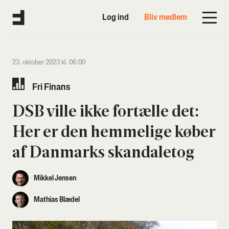
Log ind
Bliv medlem
23. oktober 2023 kl. 06:00
Fri Finans
DSB vil­le ikke for­tæl­le det:
Her er den hem­me­li­ge køber
af Dan­marks skan­da­le­tog
Mikkel Jensen
Mathias Blædel