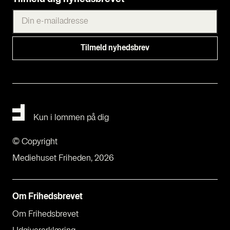
Kun i lommen på dig
© Copyright
Mediehuset Friheden, 2026
Om Fri­heds­bre­vet
Om Fri­heds­bre­vet