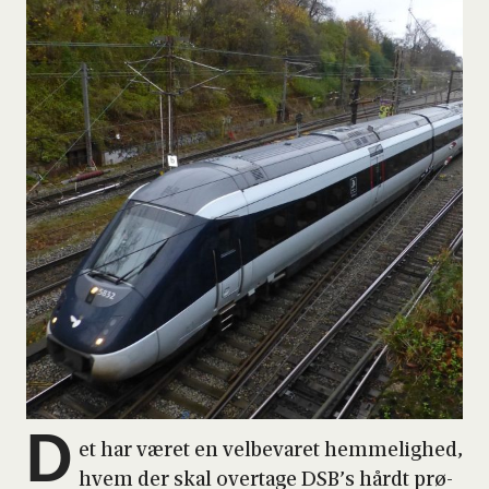
D
et har været en vel­be­va­ret hem­me­lig­hed,
hvem der skal over­ta­ge DSB’s hårdt prø­