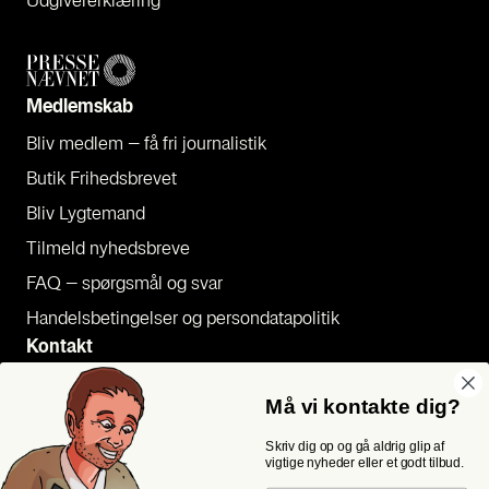
Udgi­ve­rer­klæ­ring
Med­lem­skab
Bliv med­lem – få fri jour­na­li­stik
Butik Fri­heds­bre­vet
Bliv Lyg­te­mand
Til­meld nyheds­bre­ve
FAQ – spørgs­mål og svar
Han­dels­be­tin­gel­ser og per­son­da­ta­po­li­tik
Kon­takt
Pres­se
Må vi kontakte dig?
Send et tip
Skriv dig op og gå aldrig glip af
Kon­takt os
vigtige nyheder eller et godt tilbud.
Følg os