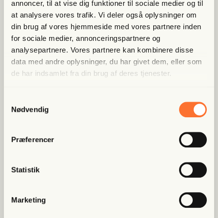
annoncer, til at vise dig funktioner til sociale medier og til
at analysere vores trafik. Vi deler også oplysninger om
Allerede medlem?
Log ind her.
din brug af vores hjemmeside med vores partnere inden
for sociale medier, annonceringspartnere og
analysepartnere. Vores partnere kan kombinere disse
data med andre oplysninger, du har givet dem, eller som
de har indsamlet fra din brug af deres tjenester.
Samtykkevalg
Nødvendig
Populære artikler
Præferencer
Fri Finans
Han mæn­ger sig med Putins
Statistik
spid­ser og er ble­vet hædret for
at “kæm­pe mod...
Marketing