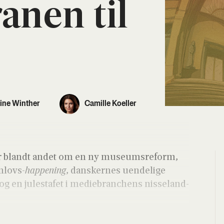
a­nen til
tine Winther
Camille Koeller
er blandt andet om en ny muse­ums­re­form,
n­lovs-
hap­pe­ning
, dan­sker­nes uen­de­li­ge
g en julesta­fet i medi­e­bran­chens nis­seland­