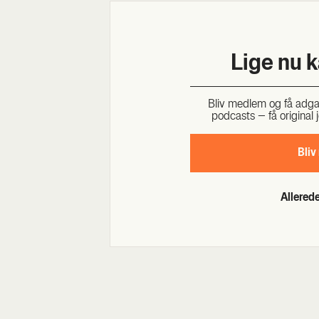
Lige nu 
Bliv med­lem og få adgang 
podcasts – få ori­gi­nal j
Bliv
Allere