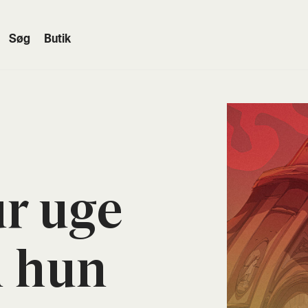
Søg
Butik
ur uge
n hun