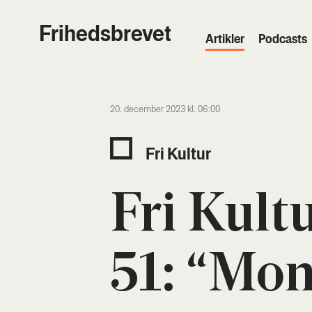
Frihedsbrevet
Artik­ler
Podcasts
20. december 2023 kl. 06:00
Fri Kul­tur
Fri Kul­t
51: “Mo