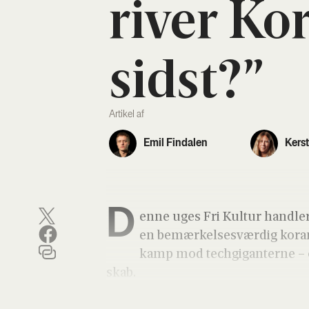
river Kor­
sidst?”
Artikel af
Emil Findalen
Kers
D
en­ne uges Fri Kul­tur hand­l
en bemær­kel­ses­vær­dig kor­a
kamp mod tech­gi­gan­ter­ne – o
skab.