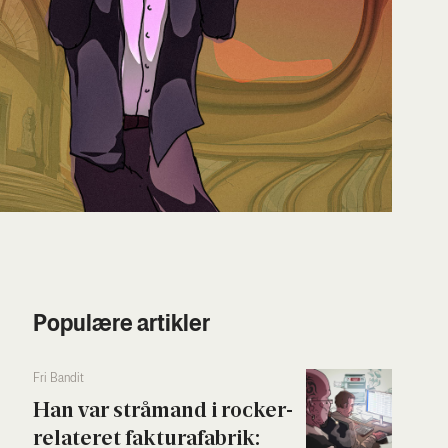
Populære artikler
Fri Ban­dit
Han var strå­mand i rock­er­
re­la­te­ret fak­tura­fa­brik: