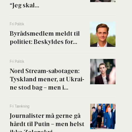
“Jeg skal...
Fri Poli­tik
Byrå­ds­med­lem meldt til
poli­ti­et: Beskyl­des for...
Fri Poli­tik
Nord Stream-sabo­ta­gen:
Tys­kland mener, at Ukrai­
ne stod bag – men i...
Fri Tænk­ning
Jour­na­li­ster må ger­ne gå
hårdt til Putin – men helst