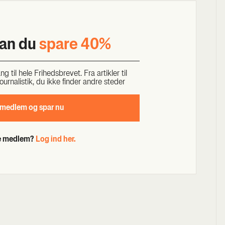
kan du
spa­re 40%
til hele Fri­heds­bre­vet. Fra artik­ler til
our­na­li­stik, du ikke fin­der andre ste­der
 med­lem og spar nu
de medlem?
Log ind her.