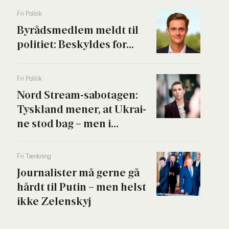
Fri Poli­tik
Byrå­ds­med­lem meldt til
poli­ti­et: Beskyl­des for...
Fri Poli­tik
Nord Stream-sabo­ta­gen:
Tys­kland mener, at Ukrai­
ne stod bag – men i...
Fri Tænk­ning
Jour­na­li­ster må ger­ne gå
hårdt til Putin – men helst
ikke Zelen­skyj