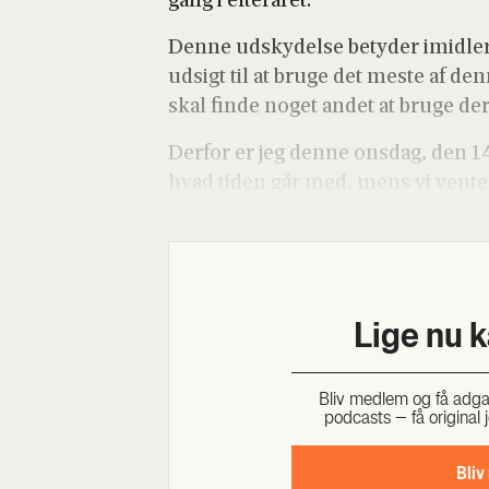
gang i efter­å­ret.
Den­ne udsky­del­se bety­der imid­ler­
udsigt til at bru­ge det meste af 
skal fin­de noget andet at bru­ge d
Der­for er jeg den­ne ons­dag, den 14.
hvad tiden går med, mens vi ven­te
Lige nu 
Bliv med­lem og få adgang 
podcasts – få ori­gi­nal j
Bliv