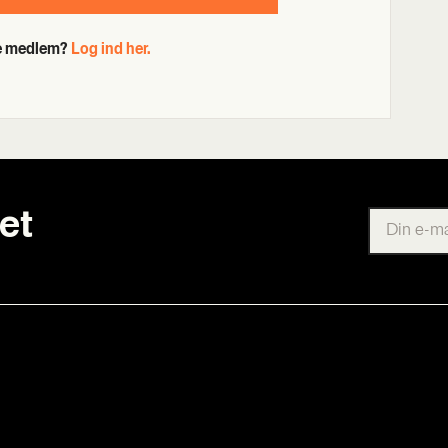
de medlem?
Log ind her.
et