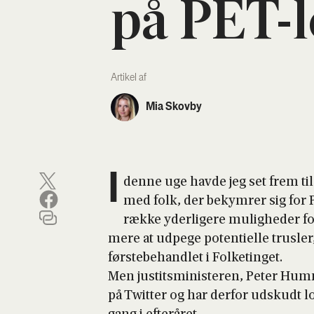
på PET-
Artikel af
Mia Skovby
I
den­ne uge hav­de jeg set frem til
med folk, der bekym­rer sig for P
ræk­ke yder­li­ge­re mulig­he­der f
me­re at udpe­ge poten­ti­el­le trus­
første­be­hand­let i Fol­ke­tin­get.
Men justits­mi­ni­ste­ren, Peter Hum­
på Twit­ter og har der­for udskudt lov