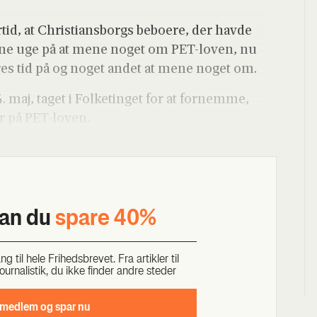
tid, at Chri­sti­ans­borgs bebo­e­re, der hav­de
den­ne uge på at mene noget om PET-loven, nu
eres tid på og noget andet at mene noget om.
 maj, taget i Fol­ke­tin­get for at for­nem­me,
r på PET-loven.
kan du
spa­re 40%
til hele Fri­heds­bre­vet. Fra artik­ler til
our­na­li­stik, du ikke fin­der andre ste­der
 med­lem og spar nu