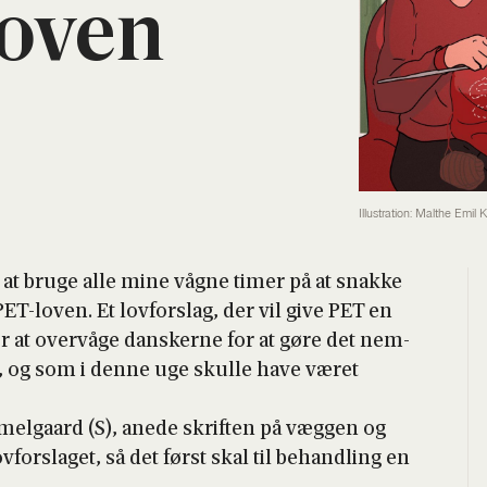
loven
Illustration: Malthe Emil 
 at bru­ge alle mine våg­ne timer på at snak­ke
ET-loven. Et lov­for­slag, der vil give PET en
or at over­vå­ge dan­sker­ne for at gøre det nem­
ler, og som i den­ne uge skul­le have været
mel­gaard (S), ane­de skrif­ten på væg­gen og
­for­sla­get, så det først skal til behand­ling en