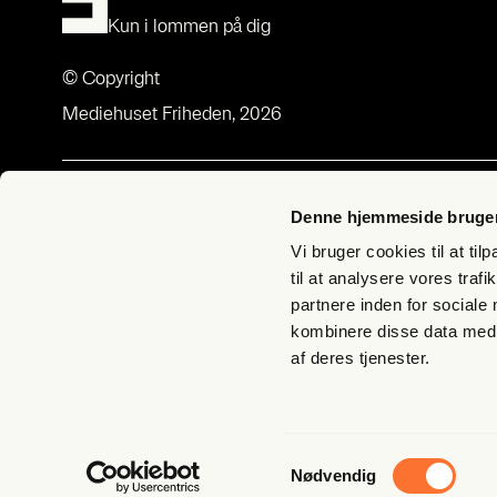
Kun i lommen på dig
© Copyright
Mediehuset Friheden, 2026
Om Fri­heds­bre­vet
Med­lem­sk
Denne hjemmeside bruger
Om Fri­heds­bre­vet
Bliv med­lem –
Vi bruger cookies til at til
Udgi­ve­rer­klæ­ring
Butik Fri­hed
til at analysere vores tra
partnere inden for sociale
Bliv Lyg­te­
kombinere disse data med a
Til­meld nyh
af deres tjenester.
FAQ – spørg
Han­dels­be­ti
Samtykkevalg
Nødvendig