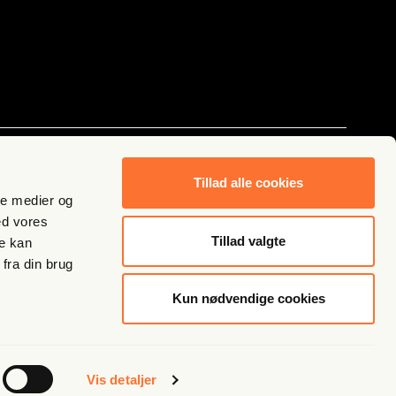
Følg os
Tillad alle cookies
ale medier og
ed vores
Tillad valgte
re kan
fra din brug
Kun nødvendige cookies
Vis detaljer