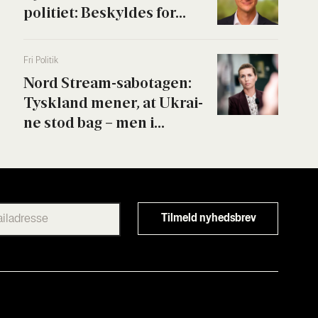
poli­ti­et: Beskyl­des for...
Fri Poli­tik
Nord Stream-sabo­ta­gen:
Tys­kland mener, at Ukrai­
ne stod bag – men i...