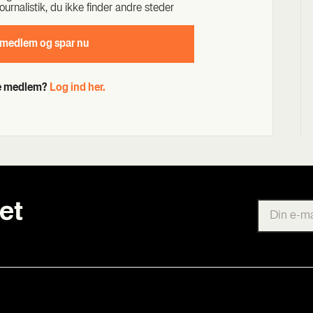
our­na­li­stik, du ikke fin­der andre ste­der
 med­lem og spar nu
de medlem?
Log ind her.
et