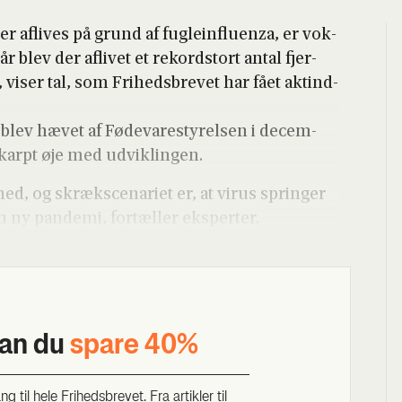
er afli­ves på grund af fug­le­in­flu­en­za, er vok­
år blev der afli­vet et rekord­s­tort antal fjer­
iser tal, som Fri­heds­bre­vet har fået aktind­
blev hævet af Føde­va­re­sty­rel­sen i decem­
skar­pt øje med udvik­lin­gen.
­hed, og skræks­ce­na­ri­et er, at virus sprin­ger
 ny pan­de­mi, for­tæl­ler eks­per­ter.
kan du
spa­re 40%
til hele Fri­heds­bre­vet. Fra artik­ler til