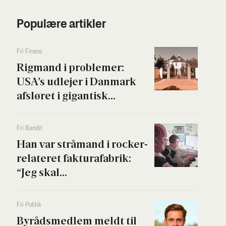
Populære artikler
Fri Finans
Rig­mand i pro­ble­mer:
USA’s udle­jer i Dan­mark
afslø­ret i gigan­tisk...
Fri Ban­dit
Han var strå­mand i rock­er­
re­la­te­ret fak­tura­fa­brik:
“Jeg skal...
Fri Poli­tik
Byrå­ds­med­lem meldt til