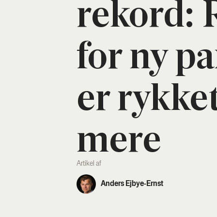
rekord: R
for ny pa
er ryk­ke
me­re
Artikel af
Anders Ejbye-Ernst