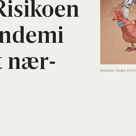
isi­ko­en
n­de­mi
t nær­
Illustration: Malthe Emil 