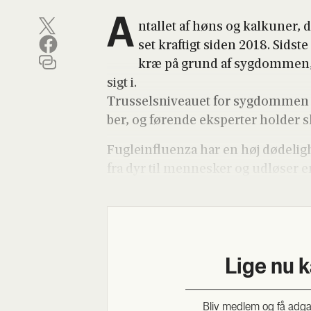
A
ntal­let af høns og kal­ku­ner, d
set kraf­tigt siden 2018. Sid­ste 
kræ på grund af syg­dom­men, v
sigt i.
Trus­sels­ni­veau­et for syg­dom­men 
ber, og før­en­de eks­per­ter hol­der 
Fug­le­in­flu­en­za har en høj døde­lig
fra dyr til men­ne­sker og udlø­ser en
Lige nu 
Bliv med­lem og få adgang 