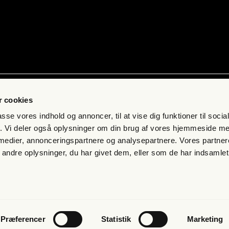
ab
Kon­takt
 cookies
 få fri jour­na­li­stik
Pres­se
passe vores indhold og annoncer, til at vise dig funktioner til soci
s­bre­vet
Send et tip
fik. Vi deler også oplysninger om din brug af vores hjemmeside m
 medier, annonceringspartnere og analysepartnere. Vores partne
mand
Kon­takt os
ndre oplysninger, du har givet dem, eller som de har indsamlet 
eds­bre­ve
s­mål og svar
n­gel­ser og per­son­da­ta­po­li­tik
Præferencer
Statistik
Marketing