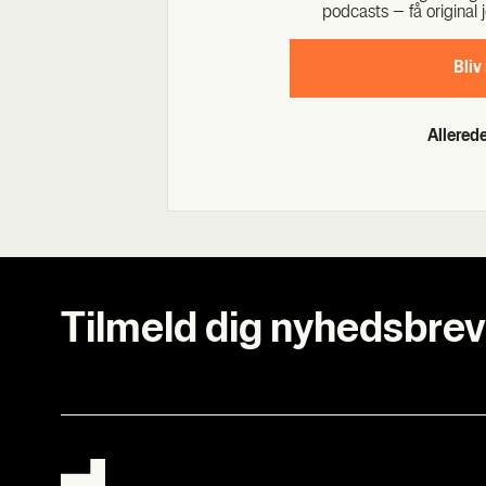
podcasts – få ori­gi­nal j
Bliv
Allere
Tilmeld dig nyhedsbrev