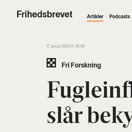
Frihedsbrevet
Artik­ler
Podcasts
17. januar 2025 kl. 06:00
Fri Forsk­ning
Fug­le­in­
slår bek