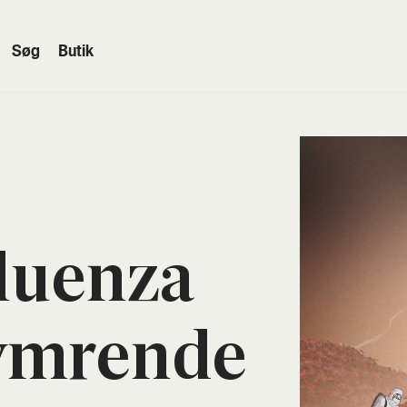
Søg
Butik
flu­en­za
ym­ren­de