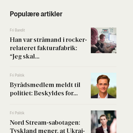
Populære artikler
Fri Ban­dit
Han var strå­mand i rock­er­
re­la­te­ret fak­tura­fa­brik:
“Jeg skal...
Fri Poli­tik
Byrå­ds­med­lem meldt til
poli­ti­et: Beskyl­des for...
Fri Poli­tik
Nord Stream-sabo­ta­gen:
Tys­kland mener, at Ukrai­