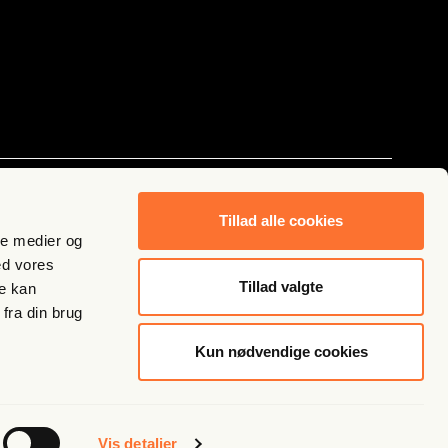
Følg os
Tillad alle cookies
ale medier og
ed vores
Tillad valgte
re kan
fra din brug
Kun nødvendige cookies
Vis detaljer