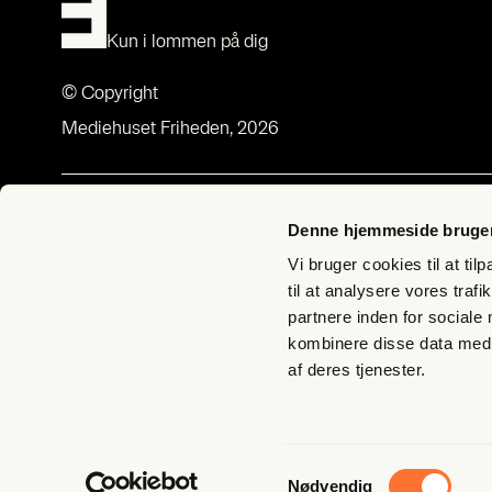
Kun i lommen på dig
© Copyright
Mediehuset Friheden, 2026
Om Fri­heds­bre­vet
Med­lem­sk
Denne hjemmeside bruger
Om Fri­heds­bre­vet
Bliv med­lem –
Vi bruger cookies til at til
Udgi­ve­rer­klæ­ring
Butik Fri­hed
til at analysere vores tra
partnere inden for sociale
Bliv Lyg­te­
kombinere disse data med a
Til­meld nyh
af deres tjenester.
FAQ – spørg
Han­dels­be­ti
Samtykkevalg
Nødvendig