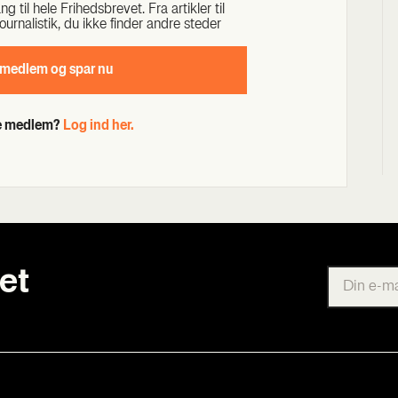
til hele Fri­heds­bre­vet. Fra artik­ler til
our­na­li­stik, du ikke fin­der andre ste­der
 med­lem og spar nu
de medlem?
Log ind her.
et