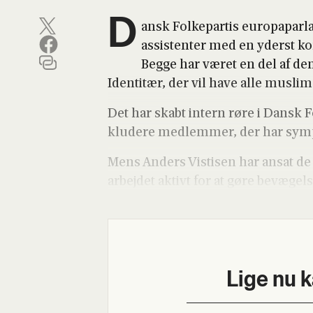
D
ansk Fol­ke­par­tis euro­pa­par­l
assi­sten­ter med en yderst kon­t
Beg­ge har været en del af den 
Iden­ti­tær, der vil have alle mus­li­
Det har skabt intern røre i Dansk Fol­
klu­de­re med­lem­mer, der har sym­pa­ti
Mens Anders Visti­sen har ansat de to
arbej­det aktivt for at gøre bevæ­gel­s
Lige nu 