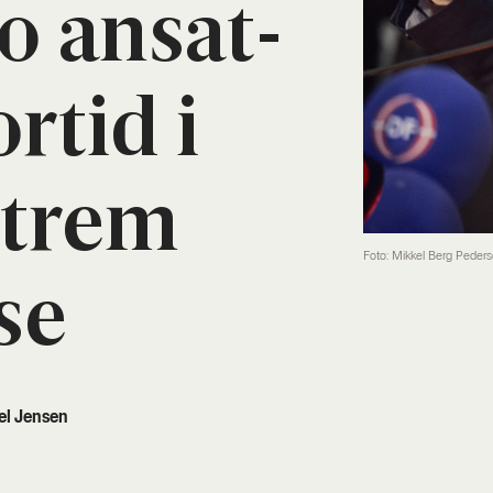
o ansat­
r­tid i
­strem
Foto: Mikkel Berg Peder
se
el Jensen