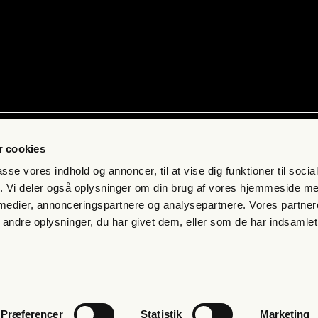
ab
Kon­takt
 cookies
 få fri jour­na­li­stik
Pres­se
passe vores indhold og annoncer, til at vise dig funktioner til soci
s­bre­vet
Send et tip
fik. Vi deler også oplysninger om din brug af vores hjemmeside m
 medier, annonceringspartnere og analysepartnere. Vores partne
mand
Kon­takt os
ndre oplysninger, du har givet dem, eller som de har indsamlet 
eds­bre­ve
s­mål og svar
n­gel­ser og per­son­da­ta­po­li­tik
Præferencer
Statistik
Marketing