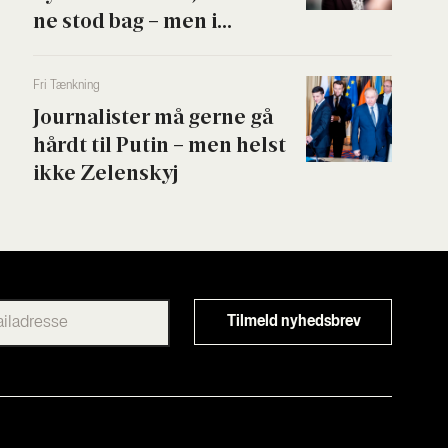
ne stod bag – men i...
Fri Tænk­ning
Jour­na­li­ster må ger­ne gå
hårdt til Putin – men helst
ikke Zelen­skyj