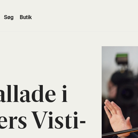
Søg
Butik
­la­de i
rs Visti­