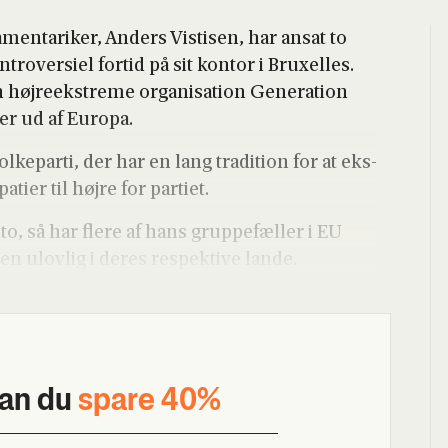
a­men­ta­ri­ker, Anders Visti­sen, har ansat to
ro­ver­si­el for­tid på sit kon­tor i Bruxel­les.
høj­re­ek­stre­me orga­ni­sa­tion Gene­ra­tion
mer ud af Euro­pa.
ke­par­ti, der har en lang tra­di­tion for at eks­
­er til høj­re for par­ti­et.
, så har fle­re af hans grup­pe­fæl­ler i EU
en ulov­lig i deres respek­ti­ve lan­de.
kan du
spa­re 40%