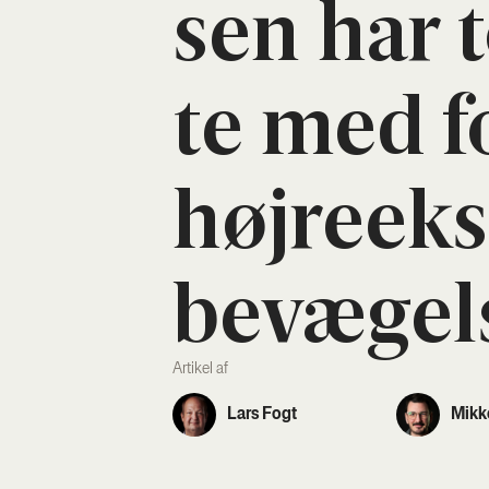
sen har t
te med fo
høj­re­ek
bevæ­gel­
Artikel af
Lars Fogt
Mikk