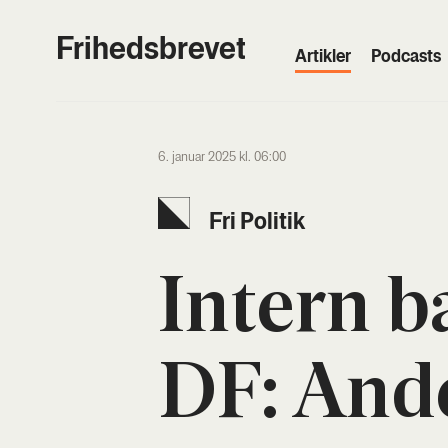
Frihedsbrevet
Artik­ler
Podcasts
6. januar 2025 kl. 06:00
Fri Poli­tik
Intern bal
DF: Ande