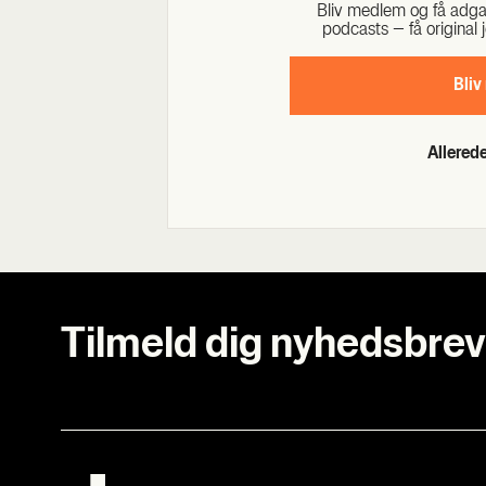
Bliv med­lem og få adgang 
podcasts – få ori­gi­nal j
Bliv
Allere
Tilmeld dig nyhedsbrev