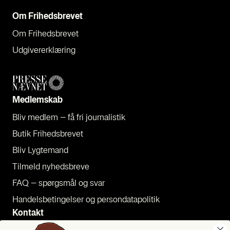
Om Fri­heds­bre­vet
Om Fri­heds­bre­vet
Udgi­ve­rer­klæ­ring
Med­lem­skab
Bliv med­lem – få fri jour­na­li­stik
Butik Fri­heds­bre­vet
Bliv Lyg­te­mand
Til­meld nyheds­bre­ve
FAQ – spørgs­mål og svar
Han­dels­be­tin­gel­ser og per­son­da­ta­po­li­tik
Kon­takt