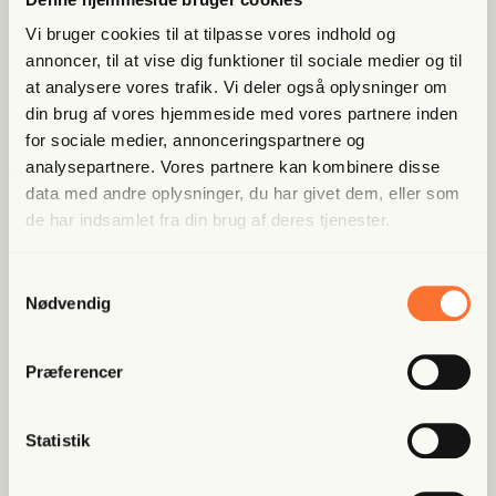
artik­ler til podcasts – få ori­gi­nal jour­na­li­stik, du ikke
fin­der andre ste­der
Vi bruger cookies til at tilpasse vores indhold og
annoncer, til at vise dig funktioner til sociale medier og til
at analysere vores trafik. Vi deler også oplysninger om
Bliv med­lem og spar nu
din brug af vores hjemmeside med vores partnere inden
for sociale medier, annonceringspartnere og
Allerede medlem?
Log ind her.
analysepartnere. Vores partnere kan kombinere disse
data med andre oplysninger, du har givet dem, eller som
de har indsamlet fra din brug af deres tjenester.
Samtykkevalg
Nødvendig
Præferencer
Populære artikler
Statistik
Fri Finans
Han mæn­ger sig med Putins