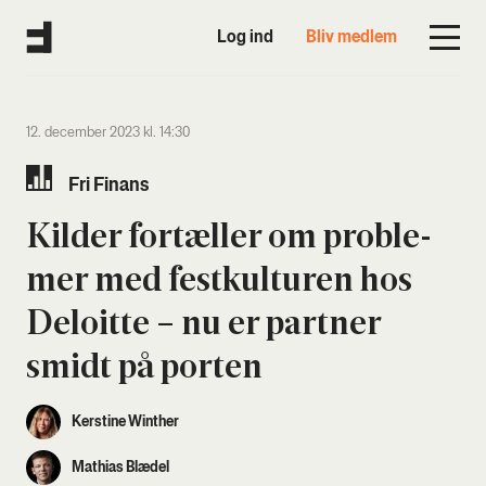
Log ind
Bliv medlem
12. december 2023 kl. 14:30
Fri Finans
Kil­der for­tæl­ler om pro­ble­
mer med fest­kul­tu­ren hos
Deloit­te – nu er part­ner
smidt på por­ten
Kerstine Winther
Mathias Blædel