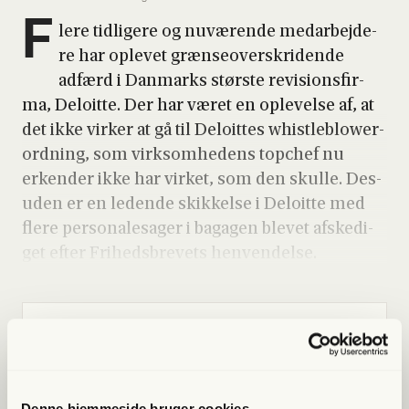
F
le­re tid­li­ge­re og nuvæ­ren­de med­ar­bej­de­
re har ople­vet græn­se­over­skri­den­de
adfærd i Dan­marks stør­ste revi­sions­fir­
ma, Deloit­te. Der har været en ople­vel­se af, at
det ikke vir­ker at gå til Deloit­tes whi­st­le­blower­
ord­ning, som virk­som­he­dens top­chef nu
erken­der ikke har vir­ket, som den skul­le. Des­
u­den er en leden­de skik­kel­se i Deloit­te med
fle­re per­so­na­lesa­ger i baga­gen ble­vet afske­di­
get efter Fri­heds­bre­vets hen­ven­del­se.
Lige nu kan du
spa­re 40%
Bliv med­lem og få adgang til hele Fri­heds­bre­vet. Fra
Denne hjemmeside bruger cookies